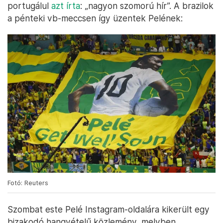
portugálul
azt írta
: „nagyon szomorú hír”. A brazilok
a pénteki vb-meccsen így üzentek Pelének:
Fotó: Reuters
Szombat este Pelé Instagram-oldalára kikerült egy
bizakodó hangvételű közlemény, melyben