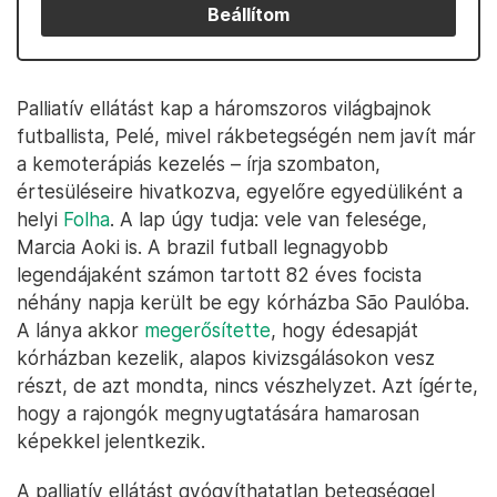
Beállítom
Palliatív ellátást kap a háromszoros világbajnok
futballista, Pelé, mivel rákbetegségén nem javít már
a kemoterápiás kezelés – írja szombaton,
értesüléseire hivatkozva, egyelőre egyedüliként a
helyi
Folha
. A lap úgy tudja: vele van felesége,
Marcia Aoki is. A brazil futball legnagyobb
legendájaként számon tartott 82 éves focista
néhány napja került be egy kórházba São Paulóba.
A lánya akkor
megerősítette
, hogy édesapját
kórházban kezelik, alapos kivizsgálásokon vesz
részt, de azt mondta, nincs vészhelyzet. Azt ígérte,
hogy a rajongók megnyugtatására hamarosan
képekkel jelentkezik.
A palliatív ellátást gyógyíthatatlan betegséggel