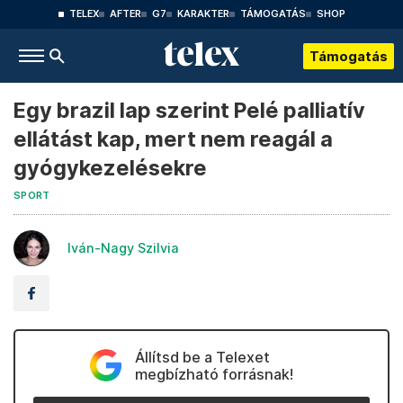
TELEX
AFTER
G7
KARAKTER
TÁMOGATÁS
SHOP
Támogatás
Egy brazil lap szerint Pelé palliatív
ellátást kap, mert nem reagál a
gyógykezelésekre
SPORT
Iván-Nagy Szilvia
Állítsd be a Telexet
megbízható forrásnak!