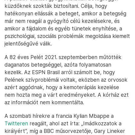
küzdőknek szokták biztosítani. Célja, hogy
hatékonyan ellássák a beteget, amikor a betegség
már nem reagál a gyógyító célú kezelésekre, és
amikor a fájdalom és egyéb tünetek enyhítése, a
pszichológiai, szociális problémák megoldása kiemelt
jelentőségűvé válik.
A 82 éves Pelét 2021. szeptemberben műtötték
daganatos betegséggel, azóta folyamatosan
kezelik. Az ESPN Brasil arról számolt be, hogy
Pelének szívproblémái voltak, eközben az orvosok
azért aggódnak, hogy a kemoterápiás kezelése
nem hozta meg a várt eredményeket. A kórház ezt
az információt nem kommentálta.
A szombati hírekre a francia Kylian Mbappe a
Twitteren
reagált, ahol azt írta: „Imádkozzatok a
királyért”, míg a BBC műsorvezetője, Gary Lineker