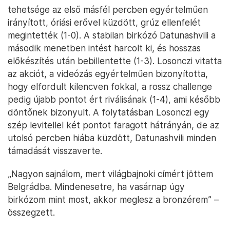
tehetsége az első másfél percben egyértelműen
irányított, óriási erővel küzdött, grúz ellenfelét
megintették (1-0). A stabilan birkózó Datunashvili a
második menetben intést harcolt ki, és hosszas
előkészítés után bebillentette (1-3). Losonczi vitatta
az akciót, a videózás egyértelműen bizonyította,
hogy elfordult kilencven fokkal, a rossz challenge
pedig újabb pontot ért riválisának (1-4), ami később
döntőnek bizonyult. A folytatásban Losonczi egy
szép levitellel két pontot faragott hátrányán, de az
utolsó percben hiába küzdött, Datunashvili minden
támadását visszaverte.
„Nagyon sajnálom, mert világbajnoki címért jöttem
Belgrádba. Mindenesetre, ha vasárnap úgy
birkózom mint most, akkor meglesz a bronzérem” –
összegzett.