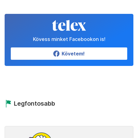
Kövess minket Facebookon is!
Követem!
Legfontosabb