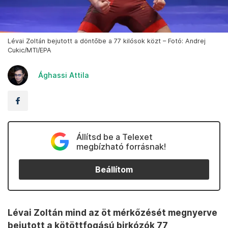
Lévai Zoltán bejutott a döntőbe a 77 kilósok közt – Fotó: Andrej
Cukic/MTI/EPA
Ághassi Attila
Állítsd be a Telexet
megbízható forrásnak!
Beállítom
Lévai Zoltán mind az öt mérkőzését megnyerve
bejutott a kötöttfogású birkózók 77