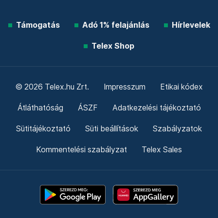
Támogatás
Adó 1% felajánlás
Hírlevelek
Telex Shop
© 2026 Telex.hu Zrt.
Impresszum
Etikai kódex
Átláthatóság
ÁSZF
Adatkezelési tájékoztató
Sütitájékoztató
Süti beállítások
Szabályzatok
Kommentelési szabályzat
Telex Sales