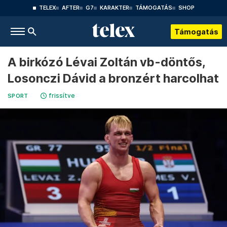
TELEX
AFTER
G7
KARAKTER
TÁMOGATÁS
SHOP
Támogatás
A birkózó Lévai Zoltán vb-döntős,
Losonczi Dávid a bronzért harcolhat
frissítve
SPORT