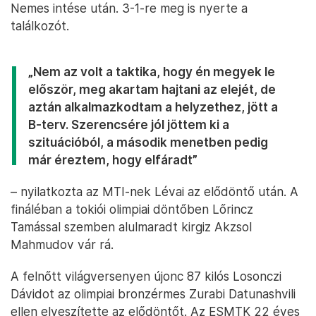
Nemes intése után. 3-1-re meg is nyerte a
találkozót.
„Nem az volt a taktika, hogy én megyek le
először, meg akartam hajtani az elejét, de
aztán alkalmazkodtam a helyzethez, jött a
B-terv. Szerencsére jól jöttem ki a
szituációból, a második menetben pedig
már éreztem, hogy elfáradt”
– nyilatkozta az MTI-nek Lévai az elődöntő után. A
fináléban a tokiói olimpiai döntőben Lőrincz
Tamással szemben alulmaradt kirgiz Akzsol
Mahmudov vár rá.
A felnőtt világversenyen újonc 87 kilós Losonczi
Dávidot az olimpiai bronzérmes Zurabi Datunashvili
ellen elveszítette az elődöntőt. Az ESMTK 22 éves