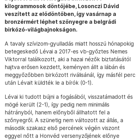
kilogrammosok döntőjébe, Losonczi Dávid
veszített az elődöntőben, így vasárnap a
bronzérmért léphet szőnyegre a belgrádi
birkózó-világbajnokságon.
A tavaly szívizom-gyulladás miatt hosszú hónapokig
betegeskedő Lévai a 2017-es vb-győztes Nemes
Viktorral találkozott, aki a hazai nézők biztatásától
hajtva erősen kezdett, keményen állt a lábán és
meggyőzőbben birkózott riválisánál, így másfél perc
után Lévait küldték le a bírók (0-1).
Lévai ki tudott bújni a fogásából, visszatámadott és
mögé került (2-1), így pedig nem minimális
hátrányból, hanem előnyből állhatott fel a
szőnyegről. A szünetig nem változott az állás, a
második szakasz első percének végén viszont
eggyel nőtt a Honvéd versenyzőjének előnye