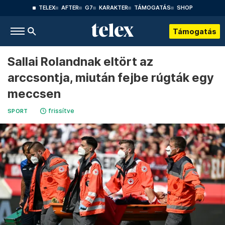
TELEX
AFTER
G7
KARAKTER
TÁMOGATÁS
SHOP
Támogatás
Sallai Rolandnak eltört az
arccsontja, miután fejbe rúgták egy
meccsen
frissítve
SPORT