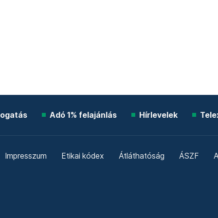
ogatás
Adó 1% felajánlás
Hírlevelek
Tele
Impresszum
Etikai kódex
Átláthatóság
ÁSZF
A
Süti beállítások
Szabályzatok
Kommentelési szabály