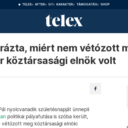
TELEX
AFTER
G7
KARAKTER
TÁMOGATÁS
SHOP
rázta, miért nem vétózott 
r köztársasági elnök volt
Pál nyolcvanadik születésnapját ünnepli
ban
politikai pályafutása is szóba került,
m vétózott meg köztársasági elnöki