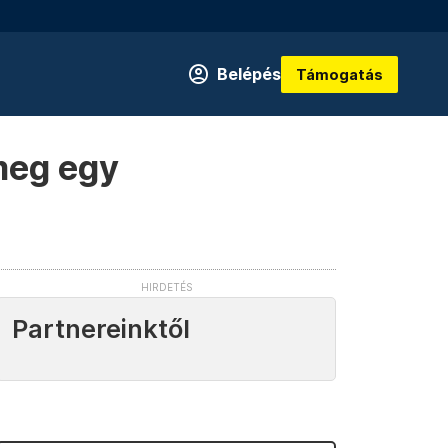
Belépés
Támogatás
meg egy
Partnereinktől