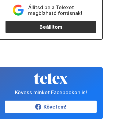
Állítsd be a Telexet
megbízható forrásnak!
Beállítom
Kövess minket Facebookon is!
Követem!