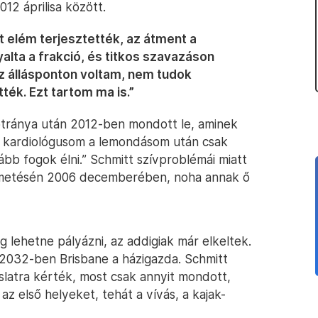
12 áprilisa között.
 elém terjesztették, az átment a
alta a frakció, és titkos szavazáson
az állásponton voltam, nem tudok
tték. Ezt tartom ma is.”
botránya után 2012-ben mondott le, aminek
„A kardiológusom a lemondásom után csak
ább fogok élni.” Schmitt szívproblémái miatt
emetésén 2006 decemberében, noha annak ő
 lehetne pályázni, az addigiak már elkeltek.
2032-ben Brisbane a házigazda. Schmitt
slatra kérték, most csak annyit mondott,
z első helyeket, tehát a vívás, a kajak-