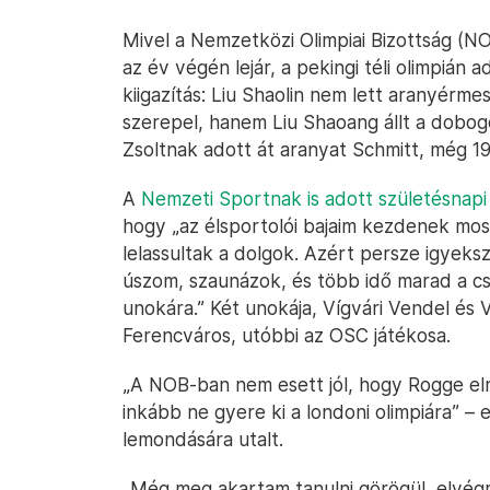
Mivel a Nemzetközi Olimpiai Bizottság (
az év végén lejár, a pekingi téli olimpián 
kiigazítás: Liu Shaolin nem lett aranyérme
szerepel, hanem Liu Shaoang állt a dobog
Zsoltnak adott át aranyat Schmitt, még 1
A
Nemzeti Sportnak is adott születésnapi 
hogy „az élsportolói bajaim kezdenek most
lelassultak a dolgok. Azért persze igye
úszom, szaunázok, és több idő marad a csa
unokára.” Két unokája, Vígvári Vendel és V
Ferencváros, utóbbi az OSC játékosa.
„A NOB-ban nem esett jól, hogy Rogge el
inkább ne gyere ki a londoni olimpiára” – 
lemondására utalt.
„Még meg akartam tanulni görögül, elvégr