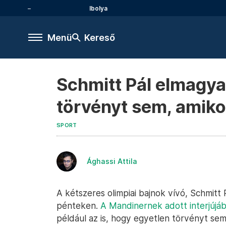
Ibolya
Menü
Kereső
Schmitt Pál elmagya
törvényt sem, amiko
SPORT
Ághassi Attila
A kétszeres olimpiai bajnok vívó, Schmitt 
pénteken.
A Mandinernek adott interjújá
például az is, hogy egyetlen törvényt se