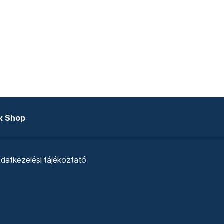
x Shop
datkezelési tájékoztató
zat
Telex Sales