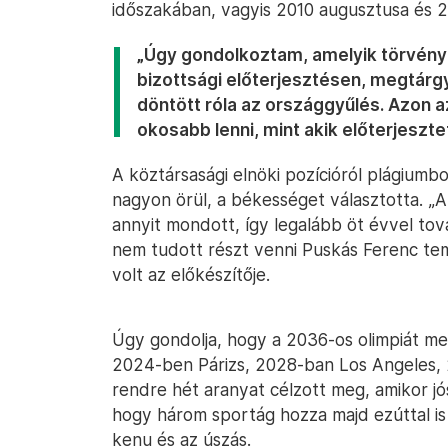
időszakában, vagyis 2010 augusztusa és 20
„Úgy gondolkoztam, amelyik törvényt
bizottsági előterjesztésen, megtárgy
döntött róla az országgyűlés. Azon 
okosabb lenni, mint akik előterjeszte
A köztársasági elnöki pozícióról plágium
nagyon örül, a békességet választotta. 
annyit mondott, így legalább öt évvel tov
nem tudott részt venni Puskás Ferenc t
volt az előkészítője.
Úgy gondolja, hogy a 2036-os olimpiát meg
2024-ben Párizs, 2028-ban Los Angeles, 
rendre hét aranyat célzott meg, amikor jó
hogy három sportág hozza majd ezúttal is a
kenu és az úszás.