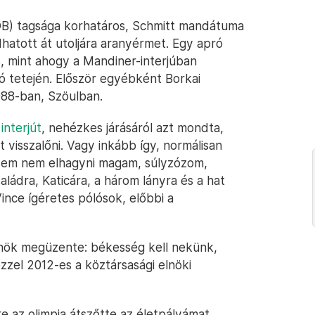
NOB) tagsága korhatáros, Schmitt mandátuma
adhatott át utoljára aranyérmet. Egy apró
s, mint ahogy a Mandiner-interjúban
ó tetején. Először egyébként Borkai
988-ban, Szöulban.
interjút
, nehézkes járásáról azt mondta,
 visszalőni. Vagy inkább így, normálisan
kszem nem elhagyni magam, súlyzózom,
ládra, Katicára, a három lányra és a hat
ince ígéretes pólósok, előbbi a
nök megüzente: békesség kell nekünk,
ezzel 2012-es a köztársasági elnöki
e az olimpia átszőtte az életpályámat