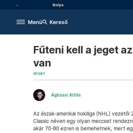
Ibolya
Menü
Kereső
Fűteni kell a jeget 
van
SPORT
Ághassi Attila
Az észak-amerikai hokiliga (NHL) vezető
Classic néven egy olyan meccset rendezn
akár 70-80 ezren is bemehetnek, mert egy