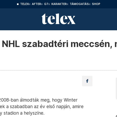
TELEX
AFTER
G7
KARAKTER
TÁMOGATÁS
SHOP
az NHL szabadtéri meccsén, 
i 2008-ban álmodták meg, hogy Winter
ek a szabadban az év első napján, amire
 stadion a helyszíne.