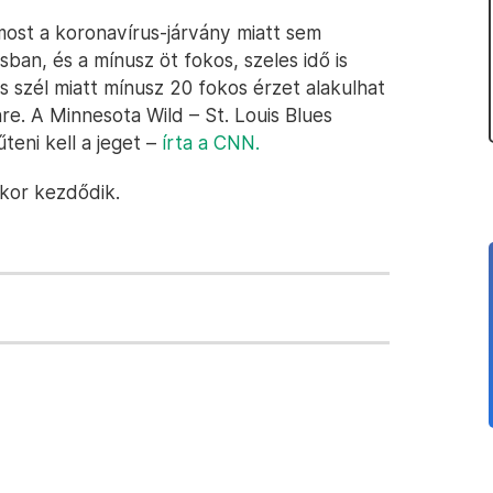
ost a koronavírus-járvány miatt sem
ban, és a mínusz öt fokos, szeles idő is
os szél miatt mínusz 20 fokos érzet alakulhat
nre. A Minnesota Wild – St. Louis Blues
teni kell a jeget –
írta a CNN.
ykor kezdődik.