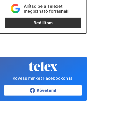
Állítsd be a Telexet
megbízható forrásnak!
Beállítom
Kövess minket Facebookon is!
Követem!