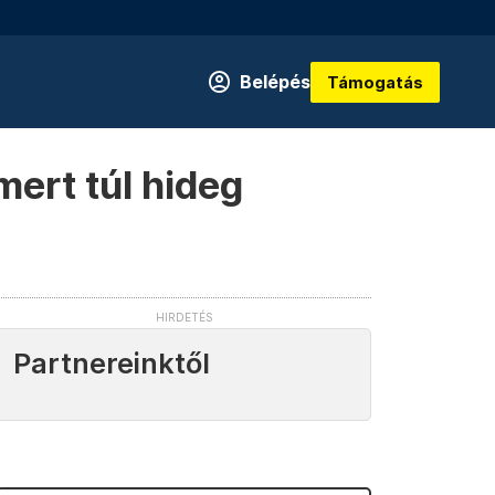
Belépés
Támogatás
mert túl hideg
Partnereinktől