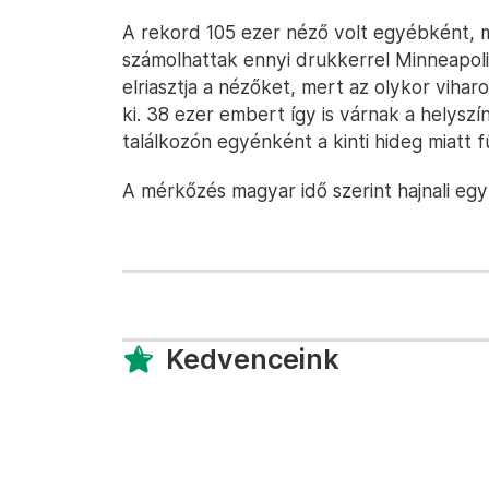
A rekord 105 ezer néző volt egyébként, m
számolhattak ennyi drukkerrel Minneapolis
elriasztja a nézőket, mert az olykor vihar
ki. 38 ezer embert így is várnak a helyszí
találkozón egyénként a kinti hideg miatt fű
A mérkőzés magyar idő szerint hajnali eg
Kedvenceink