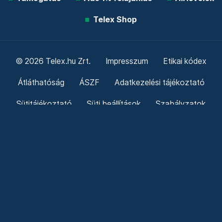
Telex Shop
© 2026 Telex.hu Zrt.
Impresszum
Etikai kódex
Átláthatóság
ÁSZF
Adatkezelési tájékoztató
Sütitájékoztató
Süti beállítások
Szabályzatok
Kommentelési szabályzat
Telex Sales