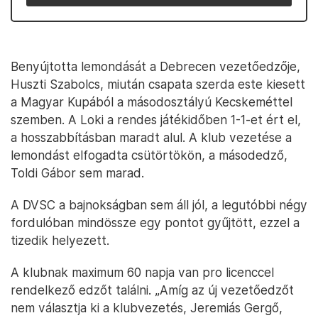
Benyújtotta lemondását a Debrecen vezetőedzője,
Huszti Szabolcs, miután csapata szerda este kiesett
a Magyar Kupából a másodosztályú Kecskeméttel
szemben. A Loki a rendes játékidőben 1-1-et ért el,
a hosszabbításban maradt alul. A klub vezetése a
lemondást elfogadta csütörtökön, a másodedző,
Toldi Gábor sem marad.
A DVSC a bajnokságban sem áll jól, a legutóbbi négy
fordulóban mindössze egy pontot gyűjtött, ezzel a
tizedik helyezett.
A klubnak maximum 60 napja van pro licenccel
rendelkező edzőt találni. „Amíg az új vezetőedzőt
nem választja ki a klubvezetés, Jeremiás Gergő,