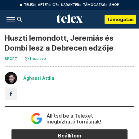
TELEX
AFTER
G7
KARAKTER
TÁMOGATÁS
SHOP
Támogatás
Huszti lemondott, Jeremiás és
Dombi lesz a Debrecen edzője
frissítve
SPORT
Ághassi Attila
Állítsd be a Telexet
megbízható forrásnak!
Beállítom