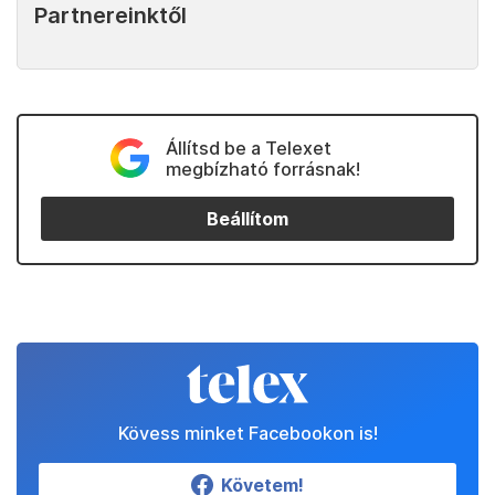
Partnereinktől
Állítsd be a Telexet
megbízható forrásnak!
Beállítom
Kövess minket Facebookon is!
Követem!