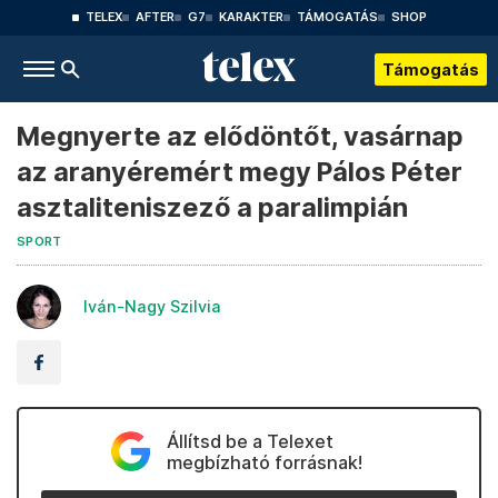
TELEX
AFTER
G7
KARAKTER
TÁMOGATÁS
SHOP
Támogatás
Megnyerte az elődöntőt, vasárnap
az aranyéremért megy Pálos Péter
asztaliteniszező a paralimpián
SPORT
Iván-Nagy Szilvia
Állítsd be a Telexet
megbízható forrásnak!