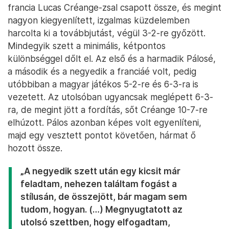
francia Lucas Créange-zsal csapott össze, és megint
nagyon kiegyenlített, izgalmas küzdelemben
harcolta ki a továbbjutást, végül 3-2-re győzött.
Mindegyik szett a minimális, kétpontos
különbséggel dőlt el. Az első és a harmadik Pálosé,
a második és a negyedik a franciáé volt, pedig
utóbbiban a magyar játékos 5-2-re és 6-3-ra is
vezetett. Az utolsóban ugyancsak meglépett 6-3-
ra, de megint jött a fordítás, sőt Créange 10-7-re
elhúzott. Pálos azonban képes volt egyenlíteni,
majd egy vesztett pontot követően, hármat ő
hozott össze.
„A negyedik szett után egy kicsit már
feladtam, nehezen találtam fogást a
stílusán, de összejött, bár magam sem
tudom, hogyan. (…) Megnyugtatott az
utolsó szettben, hogy elfogadtam,