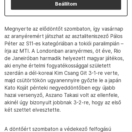
Beállítom
Megnyerte az elődöntőt szombaton, így vasárnap
az aranyéremért játszhat az asztaliteniszező Pálos
Péter az S11-es kategóriában a tokiói paralimpián –
írja az MTI. A Londonban aranyérmes, öt éve, Rio
de Janeiróban harmadik helyezett magyar játékos,
aki enyhe értelmi fogyatékossággal született
szerdán a dél-koreai Kim Csang Git 3-1-re verte,
majd csütörtökön ugyanennyire győzte le a japán
Kato Koját pénteki negyeddöntőben egy újabb
hazai versenyző, Aszano Takasi volt az ellenfele,
akinél úgy bizonyult jobbnak 3-2-re, hogy az első
két szettet elvesztette.
A döntőért szombaton a védekező felfogású