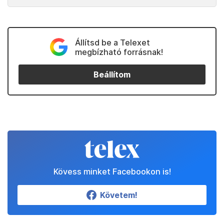
Állítsd be a Telexet
megbízható forrásnak!
Beállítom
Kövess minket Facebookon is!
Követem!