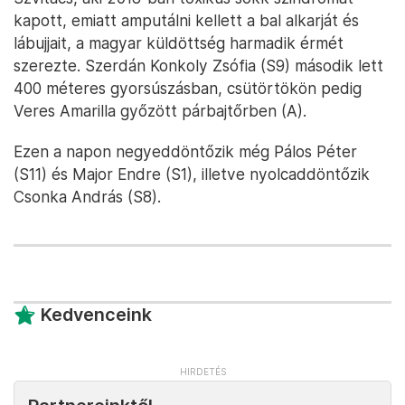
kapott, emiatt amputálni kellett a bal alkarját és
lábujjait, a magyar küldöttség harmadik érmét
szerezte. Szerdán Konkoly Zsófia (S9) második lett
400 méteres gyorsúszásban, csütörtökön pedig
Veres Amarilla győzött párbajtőrben (A).
Ezen a napon negyeddöntőzik még Pálos Péter
(S11) és Major Endre (S1), illetve nyolcaddöntőzik
Csonka András (S8).
Kedvenceink