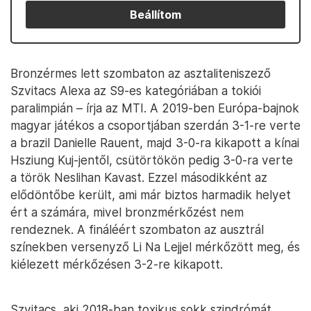
Beállítom
Bronzérmes lett szombaton az asztaliteniszező
Szvitacs Alexa az S9-es kategóriában a tokiói
paralimpián – írja az MTI. A 2019-ben Európa-bajnok
magyar játékos a csoportjában szerdán 3-1-re verte
a brazil Danielle Rauent, majd 3-0-ra kikapott a kínai
Hsziung Kuj-jentől, csütörtökön pedig 3-0-ra verte
a török Neslihan Kavast. Ezzel másodikként az
elődöntőbe került, ami már biztos harmadik helyet
ért a számára, mivel bronzmérkőzést nem
rendeznek. A fináléért szombaton az ausztrál
színekben versenyző Li Na Lejjel mérkőzött meg, és
kiélezett mérkőzésen 3-2-re kikapott.
Szvitacs, aki 2018-ban toxikus sokk szindrómát