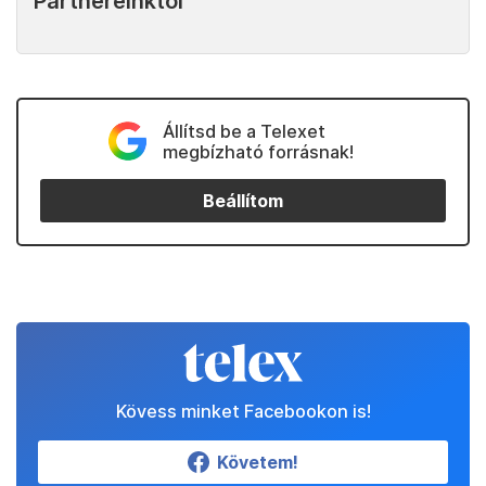
Partnereinktől
Állítsd be a Telexet
megbízható forrásnak!
Beállítom
Kövess minket Facebookon is!
Követem!