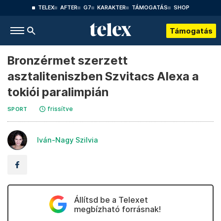
TELEX
AFTER
G7
KARAKTER
TÁMOGATÁS
SHOP
Támogatás
Bronzérmet szerzett
asztaliteniszben Szvitacs Alexa a
tokiói paralimpián
frissítve
SPORT
Iván-Nagy Szilvia
Állítsd be a Telexet
megbízható forrásnak!