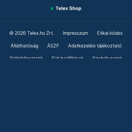
Telex Shop
© 2026 Telex.hu Zrt.
Impresszum
Etikai kódex
Átláthatóság
ÁSZF
Adatkezelési tájékoztató
Sütitájékoztató
Süti beállítások
Szabályzatok
Kommentelési szabályzat
Telex Sales