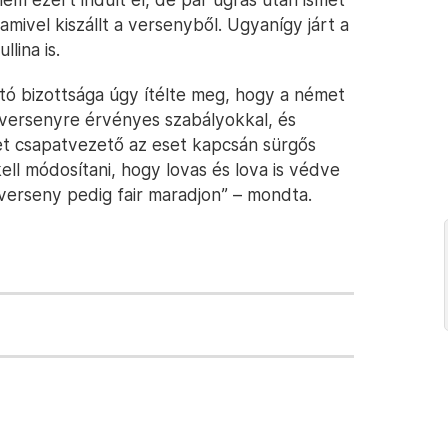
amivel kiszállt a versenyből. Ugyanígy járt a
lina is.
ó bizottsága úgy ítélte meg, hogy a német
ersenyre érvényes szabályokkal, és
et csapatvezető az eset kapcsán sürgős
ell módosítani, hogy lovas és lova is védve
 verseny pedig fair maradjon” – mondta.