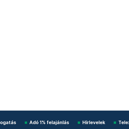
ogatás
Adó 1% felajánlás
Hírlevelek
Tele