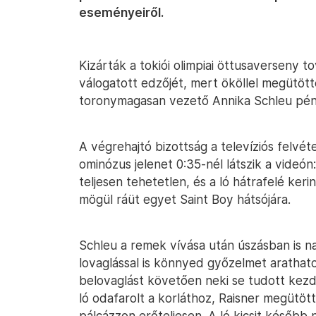
eseményeiről.
Kizárták a tokiói olimpiai öttusaverseny 
válogatott edzőjét, mert ököllel megütött
toronymagasan vezető Annika Schleu pént
A végrehajtó bizottság a televíziós felvét
ominózus jelenet 0:35-nél látszik a vide
teljesen tehetetlen, és a ló hátrafelé keri
mögül ráüt egyet Saint Boy hátsójára.
Schleu a remek vívása után úszásban is n
lovaglással is könnyed győzelmet arathato
belovaglást követően neki se tudott kezd
ló odafarolt a korláthoz, Raisner megütött
pálcázzon erőteljesen. A ló kicsit később 