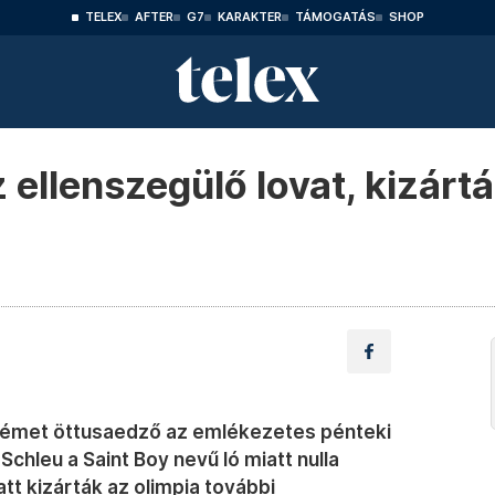
TELEX
AFTER
G7
KARAKTER
TÁMOGATÁS
SHOP
 ellenszegülő lovat, kizárt
német öttusaedző az emlékezetes pénteki
chleu a Saint Boy nevű ló miatt nulla
tt kizárták az olimpia további