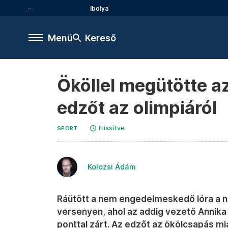
Ibolya
Menü
Kereső
Ököllel megütötte az
edzőt az olimpiáról
frissítve
SPORT
Kolozsi Ádám
Ráütött a nem engedelmeskedő lóra a 
versenyen, ahol az addig vezető Annika S
ponttal zárt. Az edzőt az ökölcsapás mia