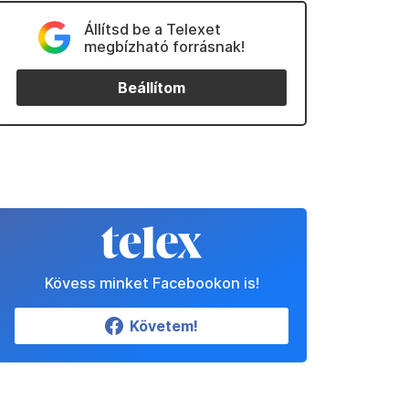
Állítsd be a Telexet
megbízható forrásnak!
Beállítom
Kövess minket Facebookon is!
Követem!