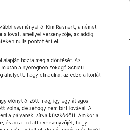
további eseményeiről Kim Raisnert, a német
e a lovat, amellyel versenyzője, az addig
eken nulla pontot ért el.
el alapján hozta meg a döntését. Az
ón: miután a nyeregben zokogó Schleu
ng ahelyett, hogy elindulna, az edző a korlát
agy előnyt őrzött meg, így egy átlagos
tt volna, de sehogy nem bírt lovával. A
eni a pályának, sírva küszködött. Amikor a
e, és arra biztatta versenyzőjét, hogy
nem ezért indult el, de pár ugrás után ismét