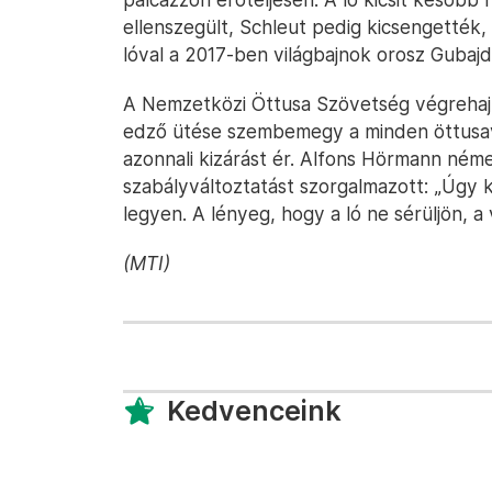
ellenszegült, Schleut pedig kicsengették, 
lóval a 2017-ben világbajnok orosz Gubajdul
A Nemzetközi Öttusa Szövetség végrehajt
edző ütése szembemegy a minden öttusav
azonnali kizárást ér. Alfons Hörmann ném
szabályváltoztatást szorgalmazott: „Úgy k
legyen. A lényeg, hogy a ló ne sérüljön, a
(MTI)
Kedvenceink