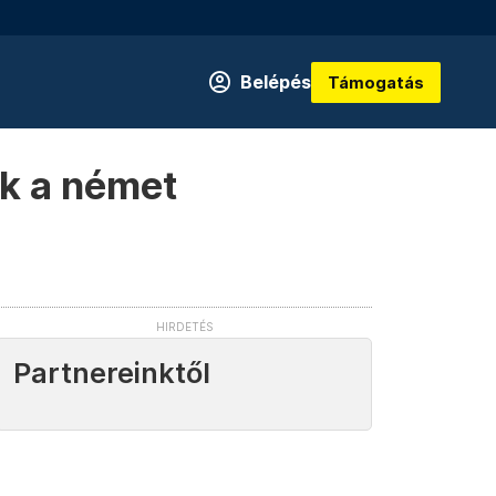
Belépés
Támogatás
ák a német
Partnereinktől