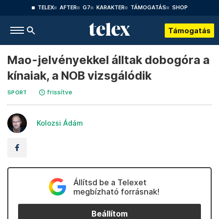
TELEX
AFTER
G7
KARAKTER
TÁMOGATÁS
SHOP
Támogatás
Mao-jelvényekkel álltak dobogóra a
kínaiak, a NOB vizsgálódik
frissítve
SPORT
Kolozsi Ádám
Állítsd be a Telexet
megbízható forrásnak!
Beállítom