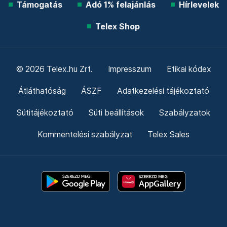
Támogatás
Adó 1% felajánlás
Hírlevelek
Telex Shop
© 2026 Telex.hu Zrt.
Impresszum
Etikai kódex
Átláthatóság
ÁSZF
Adatkezelési tájékoztató
Sütitájékoztató
Süti beállítások
Szabályzatok
Kommentelési szabályzat
Telex Sales