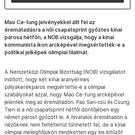
Mao Ce-tung jelvényekkel állt fel az
éremátadásra a női csapatsprint győztes kínai
párosa hétfőn, a NOB vizsgálja, hogy a kínai
kommunista ikon arcképével megsértették-e a
politikai jelképek olimpiai tilalmát.
A Nemzetközi Olimpiai Bizottság (NOB) vizsgálatot
indított, hogy két kínai aranyérmes
pályakerékpáros megsértette-e a olimpiai
szabályokat azzal, hogy Mao Ce-tung arcképével
jelentek meg az éremátadón. Pao San-csü és Csung
Tien-si a női csapatsprint hétfői döntőjében egy
német párost győzött le. A hivatalos éremátadón a
nézőknek nem feltétlenül tűnhetett fel, de a kínai
olimpiai melegítőjükön mindketten egy kis kitűzőt