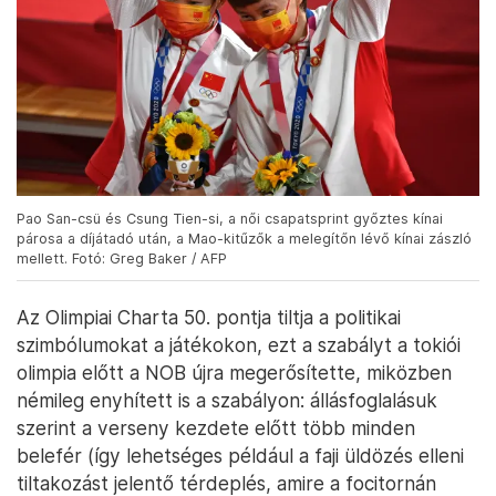
Pao San-csü és Csung Tien-si, a női csapatsprint győztes kínai
párosa a díjátadó után, a Mao-kitűzők a melegítőn lévő kínai zászló
mellett. Fotó: Greg Baker / AFP
Az Olimpiai Charta 50. pontja tiltja a politikai
szimbólumokat a játékokon, ezt a szabályt a tokiói
olimpia előtt a NOB újra megerősítette, miközben
némileg enyhített is a szabályon: állásfoglalásuk
szerint a verseny kezdete előtt több minden
belefér (így lehetséges például a faji üldözés elleni
tiltakozást jelentő térdeplés, amire a focitornán