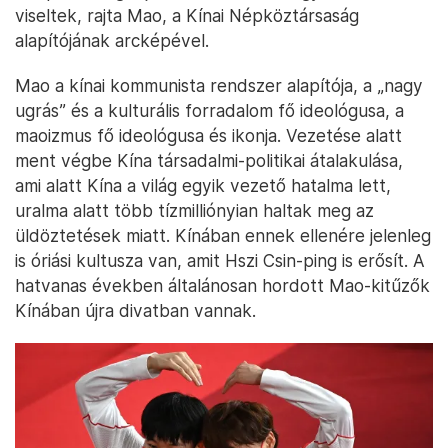
viseltek, rajta Mao, a Kínai Népköztársaság
alapítójának arcképével.
Mao a kínai kommunista rendszer alapítója, a „nagy
ugrás” és a kulturális forradalom fő ideológusa, a
maoizmus fő ideológusa és ikonja. Vezetése alatt
ment végbe Kína társadalmi-politikai átalakulása,
ami alatt Kína a világ egyik vezető hatalma lett,
uralma alatt több tízmilliónyian haltak meg az
üldöztetések miatt. Kínában ennek ellenére jelenleg
is óriási kultusza van, amit Hszi Csin-ping is erősít. A
hatvanas években általánosan hordott Mao-kitűzők
Kínában újra divatban vannak.