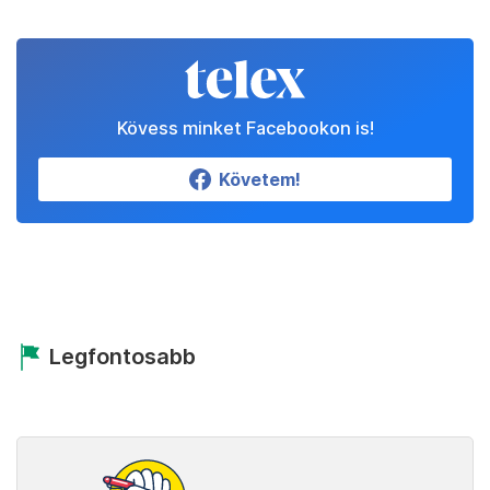
Kövess minket Facebookon is!
Követem!
Legfontosabb