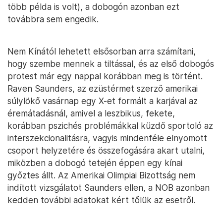
több példa is volt), a dobogón azonban ezt
továbbra sem engedik.
Nem Kínától lehetett elsősorban arra számítani,
hogy szembe mennek a tiltással, és az első dobogós
protest már egy nappal korábban meg is történt.
Raven Saunders, az ezüstérmet szerző amerikai
súlylökő vasárnap egy X-et formált a karjával az
éremátadásnál, amivel a leszbikus, fekete,
korábban pszichés problémákkal küzdő sportoló az
interszekcionalitásra, vagyis mindenféle elnyomott
csoport helyzetére és összefogására akart utalni,
miközben a dobogó tetején éppen egy kínai
győztes állt. Az Amerikai Olimpiai Bizottság nem
indított vizsgálatot Saunders ellen, a NOB azonban
kedden további adatokat kért tőlük az esetről.