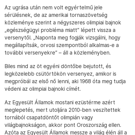
Az ugrása után nem volt egyértelmű jele
sérülésnek, de az amerikai tornaszövetség
közleménye szerint a négyszeres olimpiai bajnok
„egészségügyi probléma miatt” lépett vissza a
versenytől. „Naponta meg fogják vizsgálni, hogy
megállapítsák, orvosi szempontból alkalmas-e a
további versenyekre” – áll a közleményben.
Biles mind az öt egyéni döntőbe bejutott, és
legközelebb csütörtökön versenyez, amikor is
megpróbál az első nő lenni, aki 1968 óta meg tudja
védeni az olimpiai bajnoki címét.
Az Egyesült Államok mostani ezüstérme azért
meglepetés, mert utoljára 2010-ben veszítettek
tornából csapatdöntőt olimpián vagy
világbajnokságon, akkor pont Oroszország ellen.
Azóta az Egyesült Államok messze a világ élén áll a