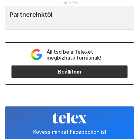
Partnereinktől
Állítsd be a Telexet
megbízható forrásnak!
Beállítom
Kövess minket Facebookon is!