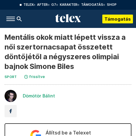
TELEX
AFTER
G7
KARAKTER
TÁMOGATÁS
SHOP
Támogatás
Mentális okok miatt lépett vissza a
női szertornacsapat összetett
döntőjétől a négyszeres olimpiai
bajnok Simone Biles
frissítve
SPORT
Dömötör Bálint
Állítsd be a Telexet