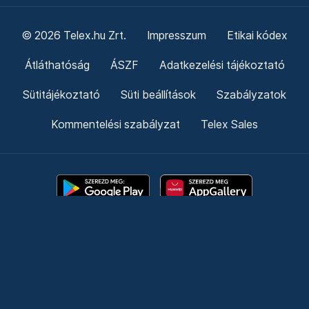
© 2026 Telex.hu Zrt.
Impresszum
Etikai kódex
Átláthatóság
ÁSZF
Adatkezelési tájékoztató
Sütitájékoztató
Süti beállítások
Szabályzatok
Kommentelési szabályzat
Telex Sales