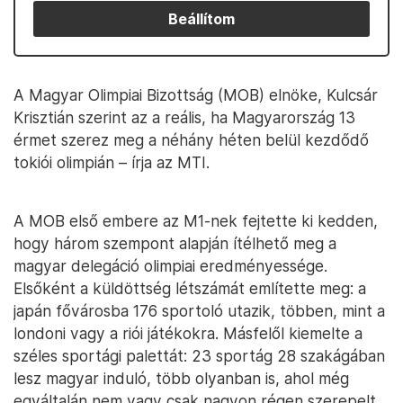
Beállítom
A Magyar Olimpiai Bizottság (MOB) elnöke, Kulcsár
Krisztián szerint az a reális, ha Magyarország 13
érmet szerez meg a néhány héten belül kezdődő
tokiói olimpián – írja az MTI.
A MOB első embere az M1-nek fejtette ki kedden,
hogy három szempont alapján ítélhető meg a
magyar delegáció olimpiai eredményessége.
Elsőként a küldöttség létszámát említette meg: a
japán fővárosba 176 sportoló utazik, többen, mint a
londoni vagy a riói játékokra. Másfelől kiemelte a
széles sportági palettát: 23 sportág 28 szakágában
lesz magyar induló, több olyanban is, ahol még
egyáltalán nem vagy csak nagyon régen szerepelt