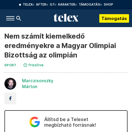
TELEX
AFTER
G7
KARAKTER
TÁMOGATÁS
SHOP
Támogatás
Nem számít kiemelkedő
eredményekre a Magyar Olimpiai
Bizottság az olimpián
frissítve
SPORT
Marczisovszky
Márton
Állítsd be a Telexet
megbízható forrásnak!