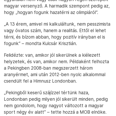
magyar versenyző. A harmadik szempont pedig az,
hogy „hogyan fogunk hazatérni az olimpiáról”.
„A 13 érem, amivel mi kalkuláltunk, nem pesszimista
vagy óvatos szám, hanem a realitás. Ettől el lehet
térni, és bízom abban, hogy pozitív irányban el is
fogunk” – mondta Kulcsár Krisztián.
Felidézte: van, amikor jól sikerülnek a kiélezett
helyzetek, és van, amikor nem. Példaként felhozta
a Pekingben 2008-ban megszerzett három
aranyérmet, ami után 2012-ben nyolc alkalommal
csendült fel a Himnusz Londonban.
„Pekingből keserű szájízzel tértünk haza,
Londonban pedig milyen jól sikerült minden, pedig
nem gondolom, hogy nagyot változott a magyar
sport négy év alatt” – tette hozzá a MOB elnöke.