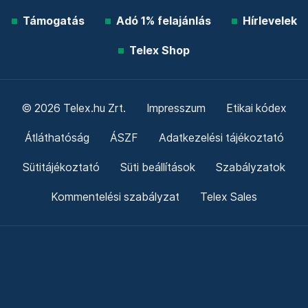
Támogatás
Adó 1% felajánlás
Hírlevelek
Telex Shop
© 2026 Telex.hu Zrt.
Impresszum
Etikai kódex
Átláthatóság
ÁSZF
Adatkezelési tájékoztató
Sütitájékoztató
Süti beállítások
Szabályzatok
Kommentelési szabályzat
Telex Sales