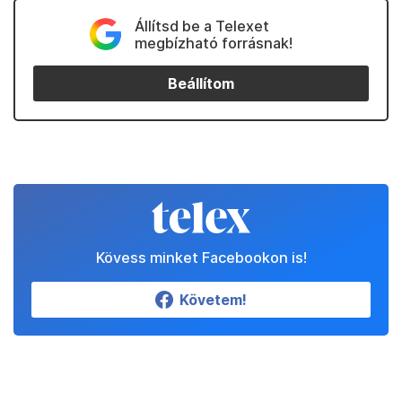
Állítsd be a Telexet
megbízható forrásnak!
Beállítom
Kövess minket Facebookon is!
Követem!