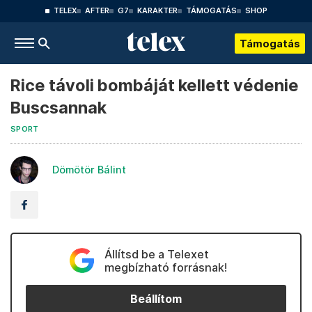
TELEX
AFTER
G7
KARAKTER
TÁMOGATÁS
SHOP
Támogatás
Rice távoli bombáját kellett védenie
Buscsannak
SPORT
Dömötör Bálint
Állítsd be a Telexet
megbízható forrásnak!
Beállítom