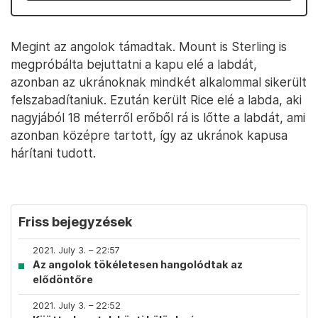
Megint az angolok támadtak. Mount is Sterling is
megpróbálta bejuttatni a kapu elé a labdát,
azonban az ukránoknak mindkét alkalommal sikerült
felszabadítaniuk. Ezután került Rice elé a labda, aki
nagyjából 18 méterről erőből rá is lőtte a labdát, ami
azonban középre tartott, így az ukránok kapusa
hárítani tudott.
Friss bejegyzések
2021. July 3. – 22:57
Az angolok tökéletesen hangolódtak az
elődöntőre
2021. July 3. – 22:52