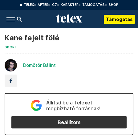
TELEX
AFTER
G7
KARAKTER
TÁMOGATÁS
SHOP
Támogatás
Kane fejelt fölé
SPORT
Dömötör Bálint
Állítsd be a Telexet
megbízható forrásnak!
Beállítom