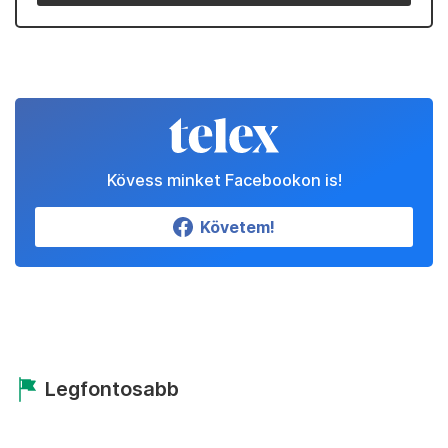
Kövess minket Facebookon is!
Követem!
Legfontosabb