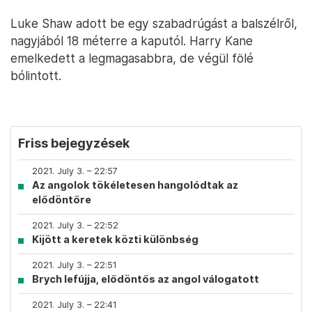
Luke Shaw adott be egy szabadrúgást a balszélről,
nagyjából 18 méterre a kaputól. Harry Kane
emelkedett a legmagasabbra, de végül fölé
bólintott.
Friss bejegyzések
2021. July 3. – 22:57
Az angolok tökéletesen hangolódtak az
elődöntőre
2021. July 3. – 22:52
Kijött a keretek közti különbség
2021. July 3. – 22:51
Brych lefújja, elődöntős az angol válogatott
2021. July 3. – 22:41