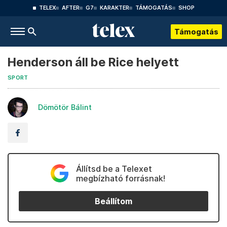
TELEX
AFTER
G7
KARAKTER
TÁMOGATÁS
SHOP
Támogatás
Henderson áll be Rice helyett
SPORT
Dömötör Bálint
Állítsd be a Telexet
megbízható forrásnak!
Beállítom