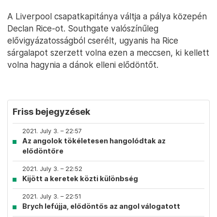
A Liverpool csapatkapitánya váltja a pálya közepén
Declan Rice-ot. Southgate valószínűleg
elővigyázatosságból cserélt, ugyanis ha Rice
sárgalapot szerzett volna ezen a meccsen, ki kellett
volna hagynia a dánok elleni elődöntőt.
Friss bejegyzések
2021. July 3. – 22:57
Az angolok tökéletesen hangolódtak az
elődöntőre
2021. July 3. – 22:52
Kijött a keretek közti különbség
2021. July 3. – 22:51
Brych lefújja, elődöntős az angol válogatott