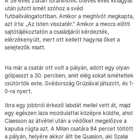
A 39 éves Zlatan Ibrahimović ötéves éves kihagyás
után jutott ismét szóhoz a svéd
futballválogatottban. Amikor a meghívót megkapta,
azt írta: „Az Isten visszatér.” Amikor a meccs előtti
sajtótájékoztatón a családjáról kérdezték,
elérzékenyült, mert ott kellett hagynia őket a
selejtezők miatt.
Ha már a csatár ott volt a pályán, adott egy olyan
gólpasszt a 30. percben, amit elég sokat ismételtek
csütörtök este. Svédország Grúziával játszott, és 1-
0-ra nyert.
Ibra egy jobbról érkező labdát mellel vett át, majd
egy egészen laza mozdulattal középre küldte, ahol
Claesson az átvétel után a védőket megelőzve a
kapuba rúgta azt. A Milan csatára 84 percet töltött
a pályán, helyére akkor állt be Quasion, aki Szalai