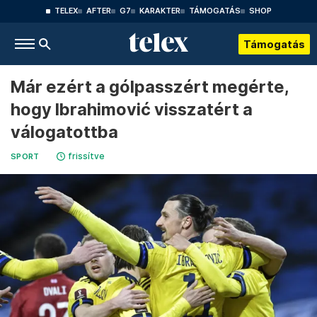
TELEX
AFTER
G7
KARAKTER
TÁMOGATÁS
SHOP
Támogatás
Már ezért a gólpasszért megérte,
hogy Ibrahimović visszatért a
válogatottba
frissítve
SPORT