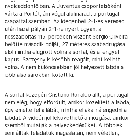
nyolcaddöntőiben. A Juventus csoportelsőként
várta a Portót, ám végül alulmaradt a portugál
csapattal szemben. Az idegenbeli 2-1-es vereség
után hazai pályán 2-1-re nyert ugyan, a
hosszabbítás 115. percében viszont Sergio Oliveira
belőtte második gólját, 27 méteres szabadrúgása
elől mintha elugrott volna a sorfal, és a lengyel
kapus, Szczęsny is később reagált, mint kellett
volna. A nem különösebben jól helyezett labda a
jobb alsó sarokban kötött ki.
A sorfal közepén Cristiano Ronaldo állt, a portugál
nem elég, hogy elfordult, amikor közelített a labda,
úgy emelte fel a lábát, mintha el akarná engedni a
labdát. A videón jól lekövethető a mozgása, amikor
szemből mutatják a helyezkedésüket. A többiek
sem álltak feladatuk magaslatán, nem véletlen,