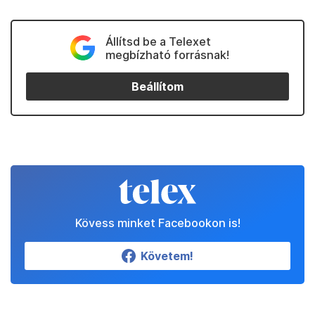
Állítsd be a Telexet
megbízható forrásnak!
Beállítom
Kövess minket Facebookon is!
Követem!