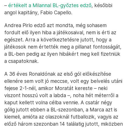
–
értékelt a Milannal BL-győztes edző
, későbbi
angol kapitány, Fabio Capello.
Andrea Pirlo edző azt mondta, még sohasem
fordult elő ilyen hiba a játékosaival, nem is érti az
egészet. Arra a következtetésre jutott, hogy a
játékosok nem értették meg a pillanat fontosságát,
a BL-ben pedig az ilyen hibákért meg kell fizetniük
a csapatoknak.
A 36 éves Ronaldónak az első gól előkészítése
ellenére sem volt jó meccse, volt egy beívelés utáni
fejese 2-1-nél, amikor Moratát kereste – neki
viszont hosszú volt a labda –, noha hét méterről a
kaput kellett volna célba vennie. A csatár négy
gólig jutott ebben a BL-szezonban, a Marca azt is
kiemeli, amióta az olaszoknál futballozik, vagyis az
előző három szezonban 14 találatig jutott, miközben