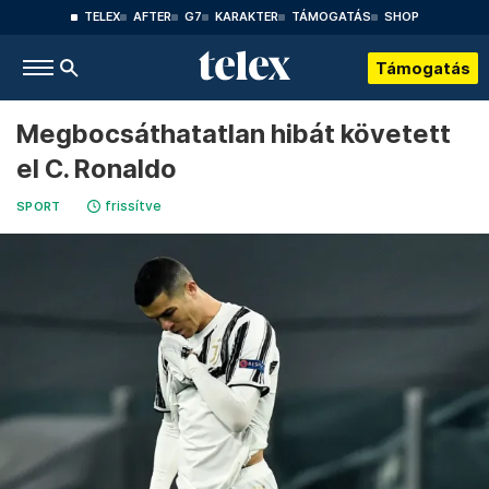
TELEX
AFTER
G7
KARAKTER
TÁMOGATÁS
SHOP
Támogatás
Megbocsáthatatlan hibát követett
el C. Ronaldo
frissítve
SPORT