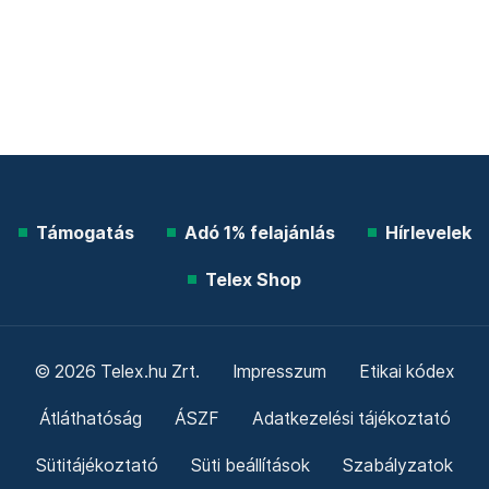
Támogatás
Adó 1% felajánlás
Hírlevelek
Telex Shop
© 2026 Telex.hu Zrt.
Impresszum
Etikai kódex
Átláthatóság
ÁSZF
Adatkezelési tájékoztató
Sütitájékoztató
Süti beállítások
Szabályzatok