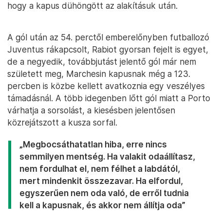
hogy a kapus dühöngött az alakításuk után.
A gól után az 54. perctől emberelőnyben futballozó
Juventus rákapcsolt, Rabiot gyorsan fejelt is egyet,
de a negyedik, továbbjutást jelentő gól már nem
született meg, Marchesin kapusnak még a 123.
percben is közbe kellett avatkoznia egy veszélyes
támadásnál. A több idegenben lőtt gól miatt a Porto
várhatja a sorsolást, a kiesésben jelentősen
közrejátszott a kusza sorfal.
„Megbocsáthatatlan hiba, erre nincs
semmilyen mentség. Ha valakit odaállítasz,
nem fordulhat el, nem félhet a labdától,
mert mindenkit összezavar. Ha elfordul,
egyszerűen nem oda való, de erről tudnia
kell a kapusnak, és akkor nem állítja oda”