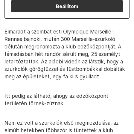
Beállítom
Elmaradt a szombat esti Olympique Marseille-
Rennes bajnoki, miután 300 Marseille-szurkoló
délután megrohamozta a klub edzőközpontját. A
támadásban hét rendőr sérült meg, 25 személyt
letartóztattak. Az alábbi videón az látszik, hogy a
szurkolók görögtűzzel és füstbombákkal dobálták
meg az épületeket, egy fa ki is gyulladt.
Itt pedig az látható, ahogy az edzőközpont
területén törnek-zúznak:
Nem ez volt a szurkolók első megmozdulása, az
elmúlt hetekben többször is tüntettek a klub