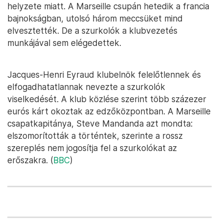
helyzete miatt. A Marseille csupán hetedik a francia
bajnokságban, utolsó három meccsüket mind
elvesztették. De a szurkolók a klubvezetés
munkájával sem elégedettek.
Jacques-Henri Eyraud klubelnök felelőtlennek és
elfogadhatatlannak nevezte a szurkolók
viselkedését. A klub közlése szerint több százezer
eurós kárt okoztak az edzőközpontban. A Marseille
csapatkapitánya, Steve Mandanda azt mondta:
elszomorították a történtek, szerinte a rossz
szereplés nem jogosítja fel a szurkolókat az
erőszakra. (
BBC
)