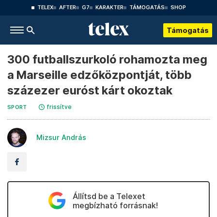
TELEX
AFTER
G7
KARAKTER
TÁMOGATÁS
SHOP
Támogatás
300 futballszurkoló rohamozta meg
a Marseille edzőközpontját, több
százezer euróst kárt okoztak
frissítve
SPORT
Mizsur András
Állítsd be a Telexet
megbízható forrásnak!