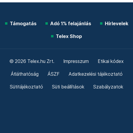
Támogatás
Adó 1% felajánlás
Hírlevelek
Telex Shop
© 2026 Telex.hu Zrt.
Impresszum
Etikai kódex
Átláthatóság
ÁSZF
Adatkezelési tájékoztató
Sütitájékoztató
Süti beállítások
Szabályzatok
Kommentelési szabályzat
Telex Sales