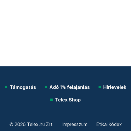
Támogatás
Adó 1% felajánlás
Hírlevelek
Telex Shop
© 2026 Telex.hu Zrt.
Impresszum
Etikai kódex