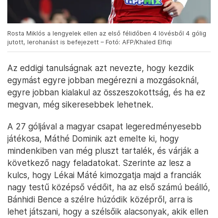
Rosta Miklós a lengyelek ellen az első félidőben 4 lövésből 4 gólig
jutott, lerohanást is befejezett – Fotó: AFP/Khaled Elfiqi
Az eddigi tanulságnak azt nevezte, hogy kezdik
egymást egyre jobban megérezni a mozgásoknál,
egyre jobban kialakul az összeszokottság, és ha ez
megvan, még sikeresebbek lehetnek.
A 27 góljával a magyar csapat legeredményesebb
játékosa, Máthé Dominik azt emelte ki, hogy
mindenkiben van még pluszt tartalék, és várják a
következő nagy feladatokat. Szerinte az lesz a
kulcs, hogy Lékai Máté kimozgatja majd a franciák
nagy testű középső védőit, ha az első számú beálló,
Bánhidi Bence a szélre húzódik középről, arra is
lehet játszani, hogy a szélsőik alacsonyak, akik ellen