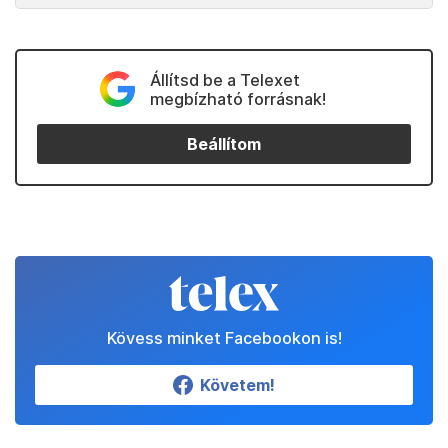
Állítsd be a Telexet
megbízható forrásnak!
Beállítom
Kövess minket Facebookon is!
Követem!