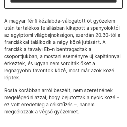
A magyar férfi kézilabda-válogatott öt győzelem
után tartalékos felállásban kikapott a spanyoloktól
az egyiptomi világbajnokságon, szerdán 20.30-tól a
franciákkal találkozik a négy közé jutásért. A
franciák a tavalyi Eb-n bentragadtak a
csoportjukban, a mostani eseményre új kapitánnyal
érkeztek, és ugyan nem sorolták őket a
legnagyobb favoritok közé, most már azok közé
léptek.
Rosta korábban arról beszélt, nem szeretnének
megelégedni azzal, hogy bejutottak a nyolc közé –
ez volt eredetileg a célkitűzés –, hanem
megcélozzák a végső győzelmet.