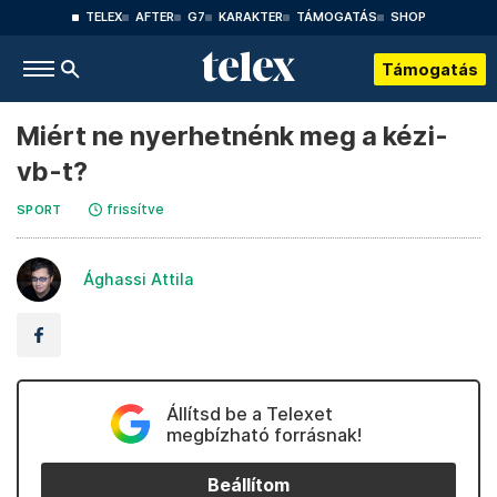
TELEX
AFTER
G7
KARAKTER
TÁMOGATÁS
SHOP
Támogatás
Miért ne nyerhetnénk meg a kézi-
vb-t?
frissítve
SPORT
Ághassi Attila
Állítsd be a Telexet
megbízható forrásnak!
Beállítom