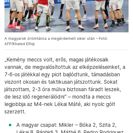
A magyarok örömtánca a megérdemelt siker után – Fotó:
AFP/Khaled Elfiqi
„Kemény meccs volt, erős, magas játékosaik
vannak, de megvalósítottuk az elképzeléseinket, a
7-6-os játékkal egy picit bajlódtunk, támadásban
viszont okosan és taktikusan játszottunk. Sokat
játszottam, 2-3 óra múlva biztosan fáradt leszek,
de lesz idő regenerálódni” – mondta a meccs
legjobbja az M4-nek Lékai Máté, aki nyolc gólt
szerzett.
A magyar csapat: Mikler – Bóka 2, Szita 2,
Lékai 8, Bánhidi 3, Máthé 6, Pedro Rodriguez