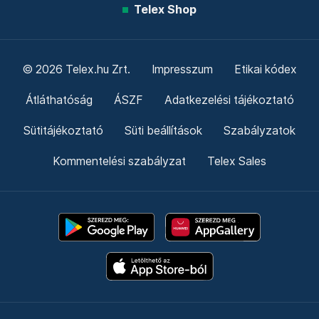
Telex Shop
© 2026 Telex.hu Zrt.
Impresszum
Etikai kódex
Átláthatóság
ÁSZF
Adatkezelési tájékoztató
Sütitájékoztató
Süti beállítások
Szabályzatok
Kommentelési szabályzat
Telex Sales