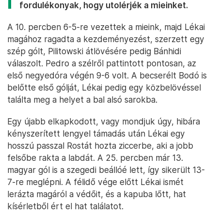
fordulékonyak, hogy utolérjék a mieinket.
A 10. percben 6-5-re vezettek a mieink, majd Lékai
magához ragadta a kezdeményezést, szerzett egy
szép gólt, Pilitowski átlövésére pedig Bánhidi
válaszolt. Pedro a szélről pattintott pontosan, az
első negyedóra végén 9-6 volt. A becserélt Bodó is
belőtte első gólját, Lékai pedig egy közbelövéssel
találta meg a helyet a bal alsó sarokba.
Egy újabb elkapkodott, vagy mondjuk úgy, hibára
kényszerített lengyel támadás után Lékai egy
hosszú passzal Rostát hozta ziccerbe, aki a jobb
felsőbe rakta a labdát. A 25. percben már 13.
magyar gól is a szegedi beállóé lett, így sikerült 13-
7-re meglépni. A félidő vége előtt Lékai ismét
lerázta magáról a védőit, és a kapuba lőtt, hat
kísérletből ért el hat találatot.