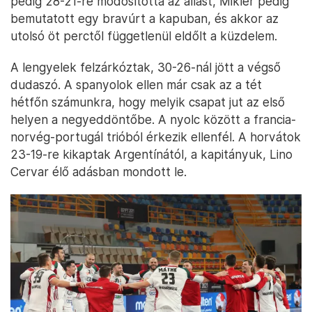
pedig 28-21-re módosította az állást, Mikler pedig
bemutatott egy bravúrt a kapuban, és akkor az
utolsó öt perctől függetlenül eldőlt a küzdelem.
A lengyelek felzárkóztak, 30-26-nál jött a végső
dudaszó. A spanyolok ellen már csak az a tét
hétfőn számunkra, hogy melyik csapat jut az első
helyen a negyeddöntőbe. A nyolc között a francia-
norvég-portugál trióból érkezik ellenfél. A horvátok
23-19-re kikaptak Argentínától, a kapitányuk, Lino
Cervar élő adásban mondott le.