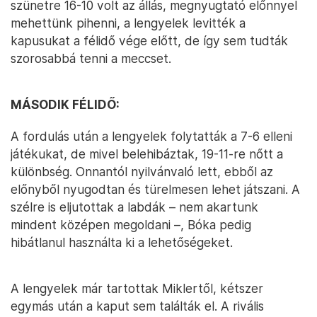
szünetre 16-10 volt az állás, megnyugtató előnnyel
mehettünk pihenni, a lengyelek levitték a
kapusukat a félidő vége előtt, de így sem tudták
szorosabbá tenni a meccset.
MÁSODIK FÉLIDŐ:
A fordulás után a lengyelek folytatták a 7-6 elleni
játékukat, de mivel belehibáztak, 19-11-re nőtt a
különbség. Onnantól nyilvánvaló lett, ebből az
előnyből nyugodtan és türelmesen lehet játszani. A
szélre is eljutottak a labdák – nem akartunk
mindent középen megoldani –, Bóka pedig
hibátlanul használta ki a lehetőségeket.
A lengyelek már tartottak Miklertől, kétszer
egymás után a kaput sem találták el. A rivális