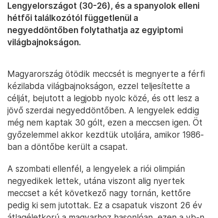
Lengyelországot (30-26), és a spanyolok elleni
hétfői találkozótól függetlenül a
negyeddöntőben folytathatja az egyiptomi
világbajnokságon.
Magyarország ötödik meccsét is megnyerte a férfi
kézilabda világbajnokságon, ezzel teljesítette a
célját, bejutott a legjobb nyolc közé, és ott lesz a
jövő szerdai negyeddöntőben. A lengyelek eddig
még nem kaptak 30 gólt, ezen a meccsen igen. Öt
győzelemmel akkor kezdtük utoljára, amikor 1986-
ban a döntőbe került a csapat.
A szombati ellenfél, a lengyelek a riói olimpián
negyedikek lettek, utána viszont alig nyertek
meccset a két következő nagy tornán, kettőre
pedig ki sem jutottak. Ez a csapatuk viszont 26 év
átlagéletkorú a magyarhoz hasonlóan, ezen a vb-n