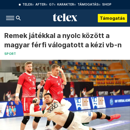
TELEX
AFTER
G7
KARAKTER
TÁMOGATÁS
SHOP
Támogatás
Remek játékkal a nyolc között a
magyar férfi válogatott a kézi vb-n
SPORT