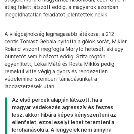
átlag felett játszott eddig, a magyarok azonban
megoldhatatlan feladatot jelentettek nekik.
A világbajnokság legmagasabb játékosa, a 212
centis Tomasz Gebala nyitotta a gólok sorát, Mikler
Roland viszont megfogta Moryto hetesét, aki egy
büntetőt sem hibázott eddig. Szita rögtön
egyenlített, Lékai Máté és Rosta Miklós pedig
remekül vitte végig a gyors és rendezetlen
védelemmel szembeni támadásunkat a
labdaszerzések után.
Az első percek alapján látszott, ha a
magyar védekezés agresszív és feszes
lesz, akkor hibára képes kényszeríteni az
ellenfelet, ezzel esélyt lehet teremteni a
lerohanásokra. A lengyelek nem annyira