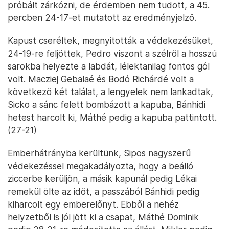
próbált zárkózni, de érdemben nem tudott, a 45.
percben 24-17-et mutatott az eredményjelző.
Kapust cseréltek, megnyitották a védekezésüket,
24-19-re feljöttek, Pedro viszont a szélről a hosszú
sarokba helyezte a labdát, lélektanilag fontos gól
volt. Macziej Gebalaé és Bodó Richárdé volt a
következő két találat, a lengyelek nem lankadtak,
Sicko a sánc felett bombázott a kapuba, Bánhidi
hetest harcolt ki, Máthé pedig a kapuba pattintott.
(27-21)
Emberhátrányba kerültünk, Sipos nagyszerű
védekezéssel megakadályozta, hogy a beálló
ziccerbe kerüljön, a másik kapunál pedig Lékai
remekül ölte az időt, a passzából Bánhidi pedig
kiharcolt egy emberelőnyt. Ebből a nehéz
helyzetből is jól jött ki a csapat, Máthé Dominik