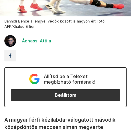
Bánhidi Bence a lengyel védők között is nagyon élt Fotó:
AFP/Khaled Elfiqi
Ághassi Attila
Állítsd be a Telexet
megbízható forrásnak!
Beállítom
A magyar férfi kézilabda-válogatott második
középdöntős meccsén simán megverte