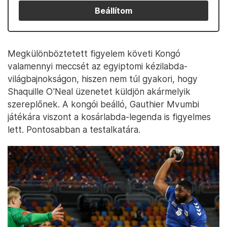
Beállítom
Megkülönböztetett figyelem követi Kongó
valamennyi meccsét az egyiptomi kézilabda-
világbajnokságon, hiszen nem túl gyakori, hogy
Shaquille O'Neal üzenetet küldjön akármelyik
szereplőnek. A kongói beálló, Gauthier Mvumbi
játékára viszont a kosárlabda-legenda is figyelmes
lett. Pontosabban a testalkatára.