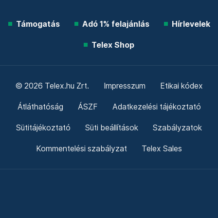
Támogatás
Adó 1% felajánlás
Hírlevelek
Telex Shop
© 2026 Telex.hu Zrt.
Impresszum
Etikai kódex
Átláthatóság
ÁSZF
Adatkezelési tájékoztató
Sütitájékoztató
Süti beállítások
Szabályzatok
Kommentelési szabályzat
Telex Sales