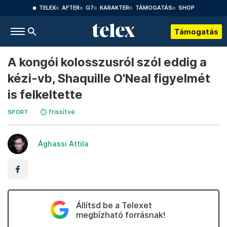
TELEX
AFTER
G7
KARAKTER
TÁMOGATÁS
SHOP
Támogatás
A kongói kolosszusról szól eddig a
kézi-vb, Shaquille O'Neal figyelmét
is felkeltette
frissítve
SPORT
Ághassi Attila
Állítsd be a Telexet
megbízható forrásnak!