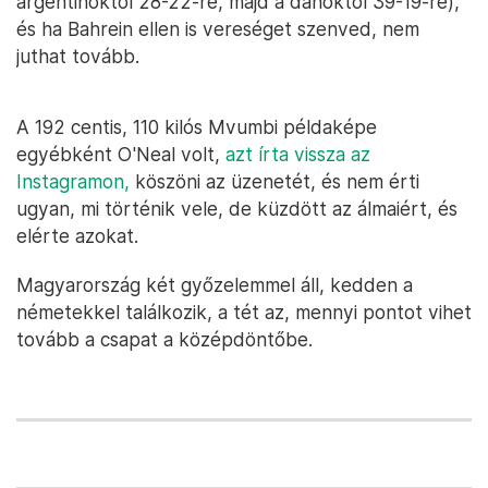
argentinoktól 28-22-re, majd a dánoktól 39-19-re),
és ha Bahrein ellen is vereséget szenved, nem
juthat tovább.
A 192 centis, 110 kilós Mvumbi példaképe
egyébként O'Neal volt,
azt írta vissza az
Instagramon,
köszöni az üzenetét, és nem érti
ugyan, mi történik vele, de küzdött az álmaiért, és
elérte azokat.
Magyarország két győzelemmel áll, kedden a
németekkel találkozik, a tét az, mennyi pontot vihet
tovább a csapat a középdöntőbe.