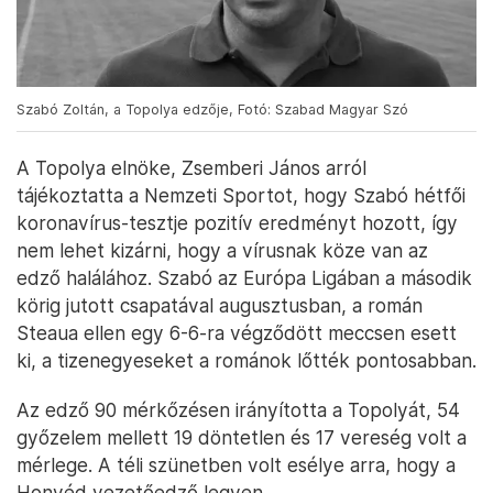
Szabó Zoltán, a Topolya edzője, Fotó: Szabad Magyar Szó
A Topolya elnöke, Zsemberi János arról
tájékoztatta a Nemzeti Sportot, hogy Szabó hétfői
koronavírus-tesztje pozitív eredményt hozott, így
nem lehet kizárni, hogy a vírusnak köze van az
edző halálához. Szabó az Európa Ligában a második
körig jutott csapatával augusztusban, a román
Steaua ellen egy 6-6-ra végződött meccsen esett
ki, a tizenegyeseket a románok lőtték pontosabban.
Az edző 90 mérkőzésen irányította a Topolyát, 54
győzelem mellett 19 döntetlen és 17 vereség volt a
mérlege. A téli szünetben volt esélye arra, hogy a
Honvéd vezetőedző legyen.