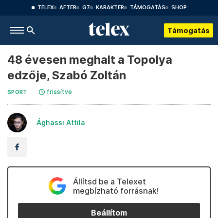
TELEX
AFTER
G7
KARAKTER
TÁMOGATÁS
SHOP
Támogatás
48 évesen meghalt a Topolya
edzője, Szabó Zoltán
frissítve
SPORT
Ághassi Attila
Állítsd be a Telexet
megbízható forrásnak!
Beállítom