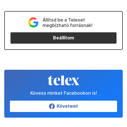
Állítsd be a Telexet
megbízható forrásnak!
Beállítom
Kövess minket Facebookon is!
Követem!