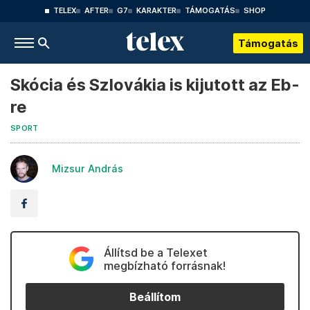
TELEX
AFTER
G7
KARAKTER
TÁMOGATÁS
SHOP
Támogatás
Skócia és Szlovákia is kijutott az Eb-
re
SPORT
Mizsur András
Állítsd be a Telexet
megbízható forrásnak!
Beállítom