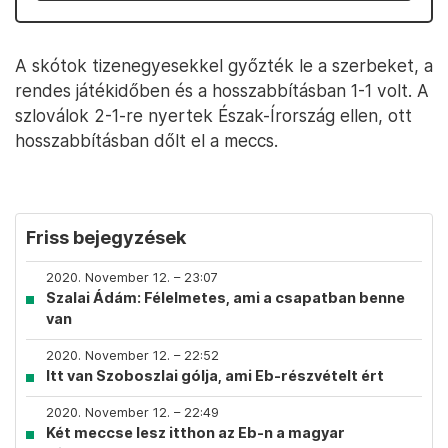
A skótok tizenegyesekkel győzték le a szerbeket, a
rendes játékidőben és a hosszabbításban 1-1 volt. A
szloválok 2-1-re nyertek Észak-Írország ellen, ott
hosszabbításban dőlt el a meccs.
Friss bejegyzések
2020. November 12. – 23:07
Szalai Ádám: Félelmetes, ami a csapatban benne
van
2020. November 12. – 22:52
Itt van Szoboszlai gólja, ami Eb-részvételt ért
2020. November 12. – 22:49
Két meccse lesz itthon az Eb-n a magyar