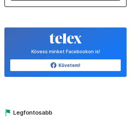
Kövess minket Facebookon is!
Követem!
Legfontosabb