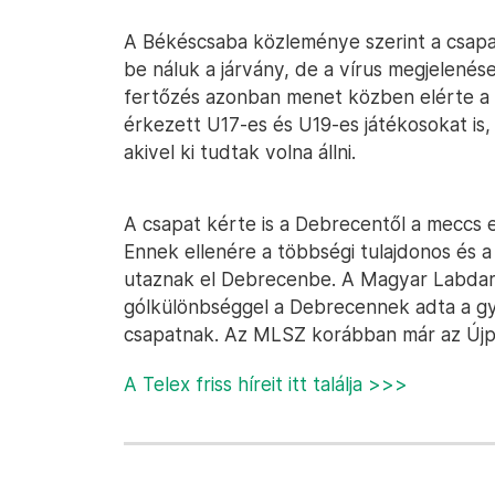
A Békéscsaba közleménye szerint a csapa
be náluk a járvány, de a vírus megjelenés
fertőzés azonban menet közben elérte a f
érkezett U17-es és U19-es játékosokat i
akivel ki tudtak volna állni.
A csapat kérte is a Debrecentől a meccs 
Ennek ellenére a többségi tulajdonos és 
utaznak el Debrecenbe. A Magyar Labdar
gólkülönbséggel a Debrecennek adta a győ
csapatnak. Az MLSZ korábban már az Újpe
A Telex friss híreit itt találja >>>