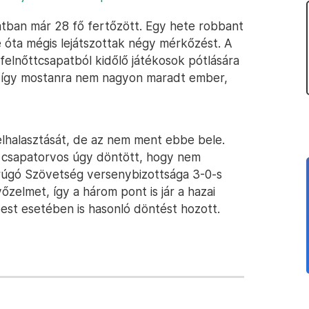
tban már 28 fő fertőzött. Egy hete robbant
e óta mégis lejátszottak négy mérkőzést. A
elnőttcsapatból kidőlő játékosok pótlására
s, így mostanra nem nagyon maradt ember,
elhalasztását, de az nem ment ebbe bele.
a csapatorvos úgy döntött, hogy nem
úgó Szövetség versenybizottsága 3-0-s
zelmet, így a három pont is jár a hazai
st esetében is hasonló döntést hozott.