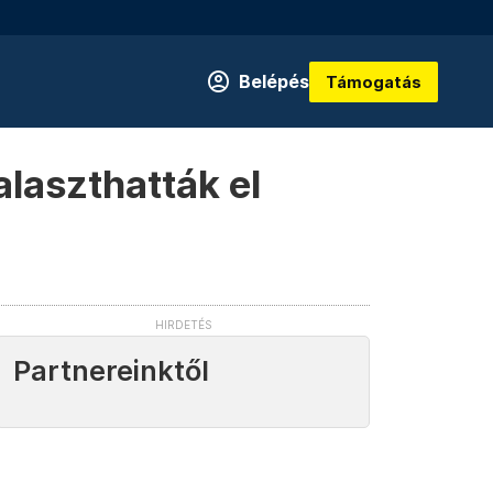
Belépés
Támogatás
laszthatták el
Partnereinktől