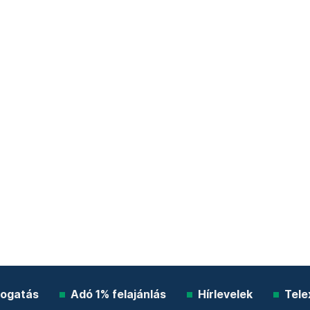
ogatás
Adó 1% felajánlás
Hírlevelek
Tele