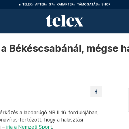
TELEX
AFTER
G7
KARAKTER
TÁMOGATÁS
SHOP
 a Békéscsabánál, mégse ha
kőzés a labdarúgó NB II 16. fordulójában,
avírus-fertőzött, hogy a halasztási
i –
írja a Nemzeti Sport
.