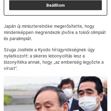
Beállítom
Japán új miniszterelnöke megerősítette, hogy
mindenképpen megrendezik jövőre a tokiói olimpiát
és paralimpiát.
Szuga Josihide a Kyodo hírügynökségnek úgy
nyilatkozott: a sikeres lebonyolítás lesz a
bizonyítéka annak, hogy „az emberiség legyőzte a
vírust”.