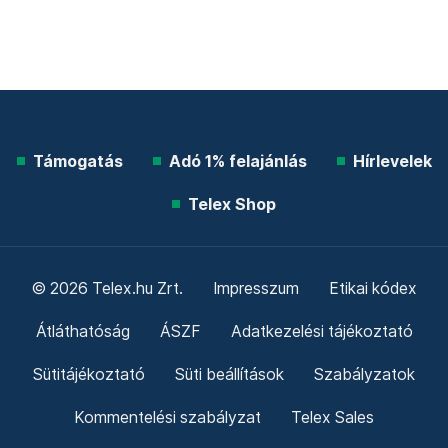
Támogatás
Adó 1% felajánlás
Hírlevelek
Telex Shop
© 2026 Telex.hu Zrt.
Impresszum
Etikai kódex
Átláthatóság
ÁSZF
Adatkezelési tájékoztató
Sütitájékoztató
Süti beállítások
Szabályzatok
Kommentelési szabályzat
Telex Sales