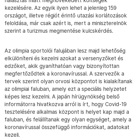
halasztás miatt megnövekedett költségek
kezelésére. Az egyik ilyen lehet a jelenleg 159
országot, illetve régiót érintő utazási korlátozások
feloldása, már csak azért is, mert a miniszterelnök
szerint a turizmus megmentése kulcskérdés.
Az olimpia sportolói falujában lesz majd lehetőség
elkülöníteni és kezelni azokat a versenyzőket és
edzőket, akik gyaníthatóan vagy bizonyítottan
megfertőződtek a koronavírussal. A szervezők a
tervek szerint olyan orvosi központot is kialakítanak
az olimpiai faluban, amely ezt a speciális helyzetet
képes lesz kezelni. A japán hírügynökség belső
informátorra hivatkozva arról is írt, hogy Covid-19
tesztelésére alkalmas központ is helyet kap majd a
faluban, és felállítanak egy olyan egységet, amely a
koronavírussal összefüggő információkat, adatokat
kezeli.