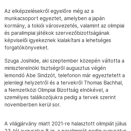
Az elképzelésekről egyelőre még az a
munkacsoport egyeztet, amelyben a japán
kormány, a tokiói városvezetés, valamint az olimpiai
és paralimpiai játékok szervezőbizottságának
képviselői igyekeznek kialakítani a lehetséges
forgatókönyveket.
Szuga Josihide, aki szeptember közepén váltotta a
miniszterelnöki tisztségről augusztus végén
lemondó Abe Sindzót, telefonon már egyeztetett a
jelenlegi helyzetről és a tervekről Thomas Bachhal,
a Nemzetközi Olimpiai Bizottság elnökével, a
személyes találkozójukra pedig a tervek szerint
novemberben kerül sor.
A világjárvány miatt 2021-re halasztott olimpiát július
23-tól augusztus 8-ig, a paralimpiát pedig augusztus