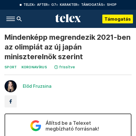
TELEX
AFTER
G7
KARAKTER
TÁMOGATÁS
SHOP
Támogatás
Mindenképp megrendezik 2021-ben
az olimpiát az új japán
miniszterelnök szerint
frissítve
SPORT
KORONAVÍRUS
Előd Fruzsina
Állítsd be a Telexet
megbízható forrásnak!