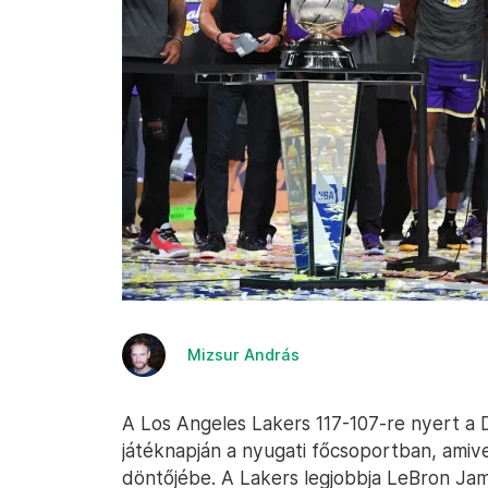
Mizsur András
A Los Angeles Lakers 117-107-re nyert a
játéknapján a nyugati főcsoportban, amive
döntőjébe. A Lakers legjobbja LeBron Jam