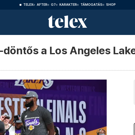
TELEX
AFTER
G7
KARAKTER
TÁMOGATÁS
SHOP
A-döntős a Los Angeles Lak