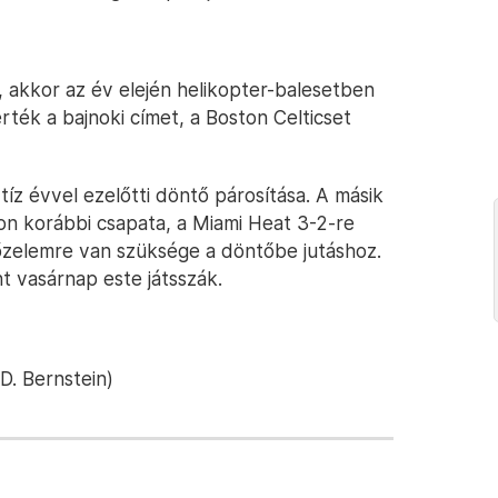
, akkor az év elején helikopter-balesetben
ék a bajnoki címet, a Boston Celticset
tíz évvel ezelőtti döntő párosítása. A másik
on korábbi csapata, a Miami Heat 3-2-re
őzelemre van szüksége a döntőbe jutáshoz.
t vasárnap este játsszák.
D. Bernstein)