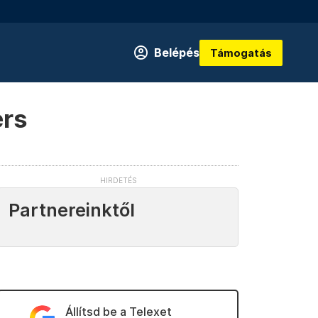
Belépés
Támogatás
ers
Partnereinktől
Állítsd be a Telexet