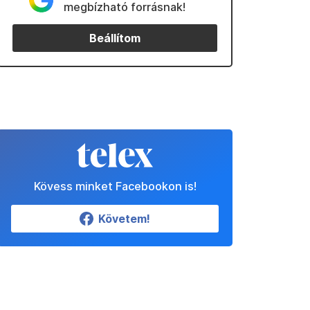
megbízható forrásnak!
Beállítom
Kövess minket Facebookon is!
Követem!