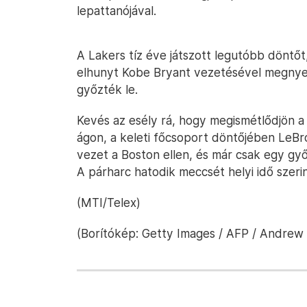
lepattanójával.
A Lakers tíz éve játszott legutóbb döntőt
elhunyt Kobe Bryant vezetésével megnyert
győzték le.
Kevés az esély rá, hogy megismétlődjön a 
ágon, a keleti főcsoport döntőjében LeBr
vezet a Boston ellen, és már csak egy gy
A párharc hatodik meccsét helyi idő szerin
(MTI/Telex)
(Borítókép: Getty Images / AFP / Andrew 