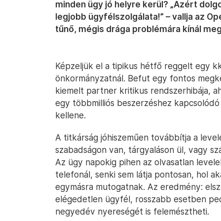
minden ügy jó helyre kerül? „Azért dol
legjobb ügyfélszolgálata!” – vallja az O
tűnő, mégis drága problémára kínál meg
Képzeljük el a tipikus hétfő reggelt egy k
önkormányzatnál. Befut egy fontos megke
kiemelt partner kritikus rendszerhibája, a
egy többmilliós beszerzéshez kapcsolódó 
kellene.
A titkárság jóhiszeműen továbbítja a leve
szabadságon van, tárgyaláson ül, vagy sz
Az ügy napokig pihen az olvasatlan level
telefonál, senki sem látja pontosan, hol a
egymásra mutogatnak. Az eredmény: elszal
elégedetlen ügyfél, rosszabb esetben pe
negyedév nyereségét is felemésztheti.