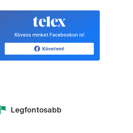
Kövess minket Facebookon is!
Követem!
Legfontosabb