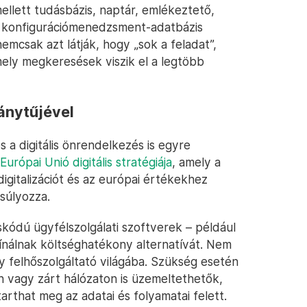
llett tudásbázis, naptár, emlékeztető,
en konfigurációmenedzsment-adatbázis
emcsak azt látják, hogy „sok a feladat”,
 mely megkeresések viszik el a legtöbb
ánytűjével
 a digitális önrendelkezés is egyre
Európai Unió digitális stratégiája
, amely a
digitalizációt és az európai értékekhez
súlyozza.
skódú ügyfélszolgálati szoftverek – például
nálnak költséghatékony alternatívát. Nem
gy felhőszolgáltató világába. Szükség esetén
 vagy zárt hálózaton is üzemeltethetők,
rthat meg az adatai és folyamatai felett.