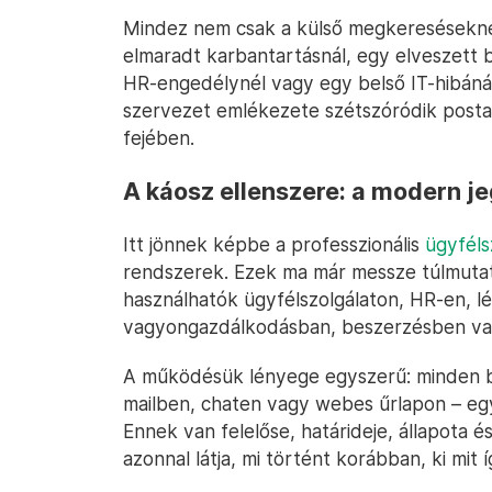
Mindez nem csak a külső megkereséseknél
elmaradt karbantartásnál, egy elveszett b
HR-engedélynél vagy egy belső IT-hibánál
szervezet emlékezete szétszóródik posta
fejében.
A káosz ellenszere: a modern j
Itt jönnek képbe a professzionális
ügyféls
rendszerek. Ezek ma már messze túlmutat
használhatók ügyfélszolgálaton, HR-en, 
vagyongazdálkodásban, beszerzésben vagy 
A működésük lényege egyszerű: minden be
mailben, chaten vagy webes űrlapon – egy 
Ennek van felelőse, határideje, állapota és
azonnal látja, mi történt korábban, ki mit