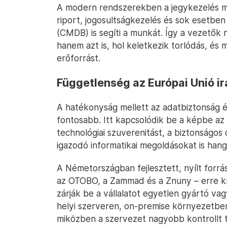
A modern rendszerekben a jegykezelés me
riport, jogosultságkezelés és sok esetb
(CMDB) is segíti a munkát. Így a vezetők n
hanem azt is, hol keletkezik torlódás, és
erőforrást.
Függetlenség az Európai Unió ir
A hatékonyság mellett az adatbiztonság és
fontosabb. Itt kapcsolódik be a képbe az
technológiai szuverenitást, a biztonságos 
igazodó informatikai megoldásokat is hang
A Németországban fejlesztett, nyílt forrá
az OTOBO, a Zammad és a Znuny – erre kí
zárják be a vállalatot egyetlen gyártó va
helyi szerveren, on-premise környezetben
miközben a szervezet nagyobb kontrollt ta