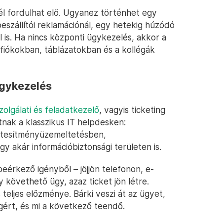
 fordulhat elő. Ugyanez történhet egy
eszállítói reklamációnál, egy hetekig húzódó
 is. Ha nincs központi ügykezelés, akkor a
fiókokban, táblázatokban és a kollégák
egykezelés
zolgálati és feladatkezelő
, vagyis ticketing
nak a klasszikus IT helpdesken:
létesítményüzemeltetésben,
akár információbiztonsági területen is.
érkező igényből – jöjjön telefonon, e-
követhető ügy, azaz ticket jön létre.
 teljes előzménye. Bárki veszi át az ügyet,
 ígért, és mi a következő teendő.