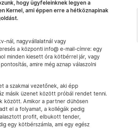
gozunk, hogy ügyfeleinknek legyen a
pen Kernel, ami éppen erre a hétköznapinak
oldást.
kv-nál, nagyvállalatnál vagy
resés a központi info@ e-mail-címre: egy
hol minden kiesett óra kötbérrel jár, vagy
pontosítás, amire még aznap válaszolni
let a szakmai vezetőnek, aki épp
áz másik üzenet között próbál rendet tenni.
ek között. Amikor a partner dühösen
kadt el a folyamat, a kollégák pedig
asztott profit, elbukott tender,
dig egy kötbérszámla, ami egy egész