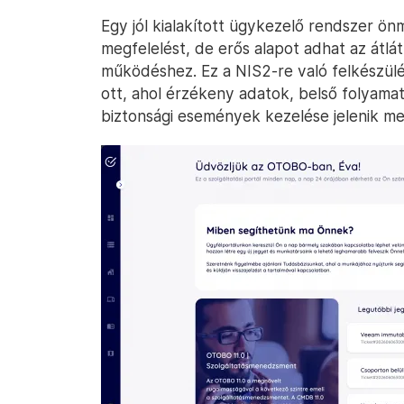
Egy jól kialakított ügykezelő rendszer ön
megfelelést, de erős alapot adhat az átlá
működéshez. Ez a NIS2-re való felkészülé
ott, ahol érzékeny adatok, belső folyamat
biztonsági események kezelése jelenik me