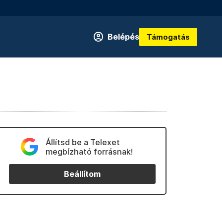
Belépés
Támogatás
Állítsd be a Telexet
megbízható forrásnak!
Beállítom