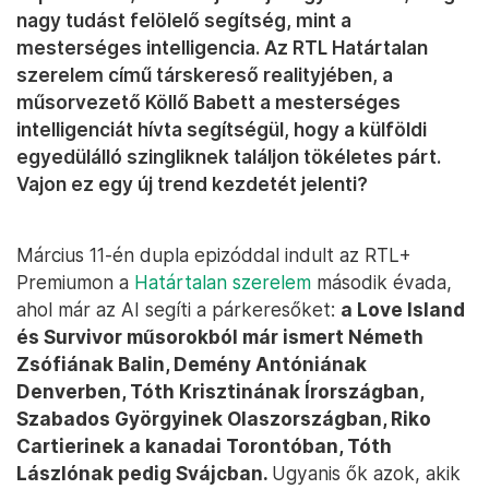
nagy tudást felölelő segítség, mint a
mesterséges intelligencia. Az RTL Határtalan
szerelem című társkereső realityjében, a
műsorvezető Köllő Babett a mesterséges
intelligenciát hívta segítségül, hogy a külföldi
egyedülálló szingliknek találjon tökéletes párt.
Vajon ez egy új trend kezdetét jelenti?
Március 11-én dupla epizóddal indult az RTL+
Premiumon a
Határtalan szerelem
második évada,
ahol már az AI segíti a párkeresőket:
a Love Island
és Survivor műsorokból már ismert Németh
Zsófiának Balin, Demény Antóniának
Denverben, Tóth Krisztinának Írországban,
Szabados Györgyinek Olaszországban, Riko
Cartierinek a kanadai Torontóban, Tóth
Lászlónak pedig Svájcban.
Ugyanis ők azok, akik