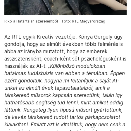
Rikó a Határtalan szerelemből – Fotó: RTL Magyarország
Az RTL egyik Kreatív vezetője, Kónya Gergely úgy
gondolja, hogy az elmúlt években több felmérés is
abba az irányba mutatott, hogy az emberek
asszisztensként, coach-ként sőt pszichológusként is
használják az AI-t.
„Különböző modulokban
hatalmas tudásbázis van ebben a témában. Éppen
ezért gondoltuk, hogyha mi feltanítjuk a saját AI-
unkat az elmúlt évek tapasztalataiból, amit a
társkereső műsorok kapcsán szereztünk, talán így
hathatósabb segítség tud lenni, mint amiket eddig
láttunk. Rengeteg ilyen típusú műsort gyártottunk,
de kevés társkereső tudott tartós párkapcsolatot
kialakítani. Emiatt azt is kitaláltuk, hogy nem csak a