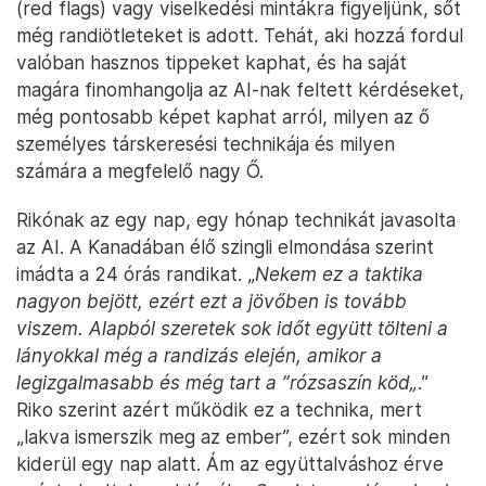
(red flags) vagy viselkedési mintákra figyeljünk, sőt
még randiötleteket is adott. Tehát, aki hozzá fordul
valóban hasznos tippeket kaphat, és ha saját
magára finomhangolja az AI-nak feltett kérdéseket,
még pontosabb képet kaphat arról, milyen az ő
személyes társkeresési technikája és milyen
számára a megfelelő nagy Ő.
Rikónak az egy nap, egy hónap technikát javasolta
az AI. A Kanadában élő szingli elmondása szerint
imádta a 24 órás randikat. „
Nekem ez a taktika
nagyon bejött, ezért ezt a jövőben is tovább
viszem. Alapból szeretek sok időt együtt tölteni a
lányokkal még a randizás elején, amikor a
legizgalmasabb és még tart a ”rózsaszín köd„
.”
Riko szerint azért működik ez a technika, mert
„lakva ismerszik meg az ember”, ezért sok minden
kiderül egy nap alatt. Ám az együttalváshoz érve