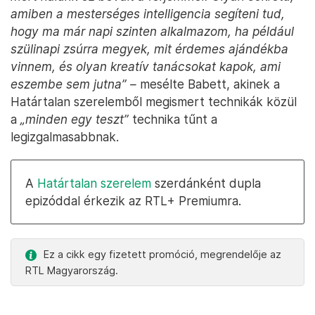
amiben a mesterséges intelligencia segíteni tud,
hogy ma már napi szinten alkalmazom, ha például
szülinapi zsúrra megyek, mit érdemes ajándékba
vinnem, és olyan kreatív tanácsokat kapok, ami
eszembe sem jutna” –
mesélte Babett, akinek a
Határtalan szerelemből megismert technikák közül
a
„minden egy teszt”
technika tűnt a
legizgalmasabbnak.
A
Határtalan szerelem
szerdánként dupla
epizóddal érkezik az RTL+ Premiumra.
Ez a cikk egy fizetett promóció, megrendelője az
RTL Magyarország.