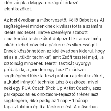
idén várják a Magyarországról érkező
jelentkezőket.
Az idei évadban a műsorvezető, Köllő Babett az AI
segítségével mindenkinek kiválasztotta a számára
ideális jelölteket, illetve személyre szabott
ismerkedési technikákat dolgozott ki, amivel még
inkább lehet növelni a párkeresés sikerességét.
Ennek köszönhetően az idei évadban kiderül, hogy
mi az a „tükör technika”, amit Zsófi tesztel majd, „a
biztonság mindenek felett” taktikát Györgyi
próbálja ki, a „minden egy teszt” módszer
segítségével Kriszta teszi próbára a jelentkezőket,
a „külső iránytű” technika László eszköze, mivel
neki egy PUA Coach (Pick Up Artist Coach), azaz
párkapcsolati és önbizalom-fejlesztő tréner lesz
segítségére, Riko pedig az 1 nap – 1 hónap
tapasztalatára építi a társkeresést. A műsorban