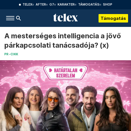
TELEX
AFTER
G7
KARAKTER
TÁMOGATÁS
SHOP
Támogatás
A mesterséges intelligencia a jövő
párkapcsolati tanácsadója? (x)
PR-CIKK