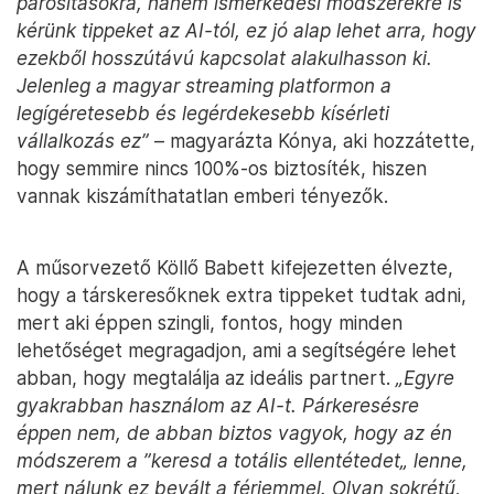
párosításokra, hanem ismerkedési módszerekre is
kérünk tippeket az AI-tól, ez jó alap lehet arra, hogy
ezekből hosszútávú kapcsolat alakulhasson ki.
Jelenleg a magyar streaming platformon a
legígéretesebb és legérdekesebb kísérleti
vállalkozás ez”
– magyarázta Kónya, aki hozzátette,
hogy semmire nincs 100%-os biztosíték, hiszen
vannak kiszámíthatatlan emberi tényezők.
A műsorvezető Köllő Babett kifejezetten élvezte,
hogy a társkeresőknek extra tippeket tudtak adni,
mert aki éppen szingli, fontos, hogy minden
lehetőséget megragadjon, ami a segítségére lehet
abban, hogy megtalálja az ideális partnert.
„Egyre
gyakrabban használom az AI-t. Párkeresésre
éppen nem, de abban biztos vagyok, hogy az én
módszerem a ”keresd a totális ellentétedet„ lenne,
mert nálunk ez bevált a férjemmel. Olyan sokrétű,