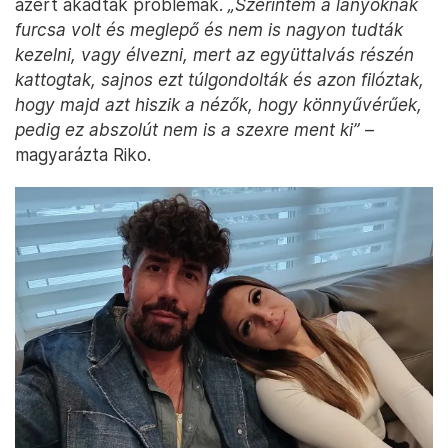
azért akadtak problémák.
„Szerintem a lányoknak
furcsa volt és meglepő és nem is nagyon tudták
kezelni, vagy élvezni, mert az együttalvás részén
kattogtak, sajnos ezt túlgondolták és azon filóztak,
hogy majd azt hiszik a nézők, hogy könnyűvérűek,
pedig ez abszolút nem is a szexre ment ki”
–
magyarázta Riko.