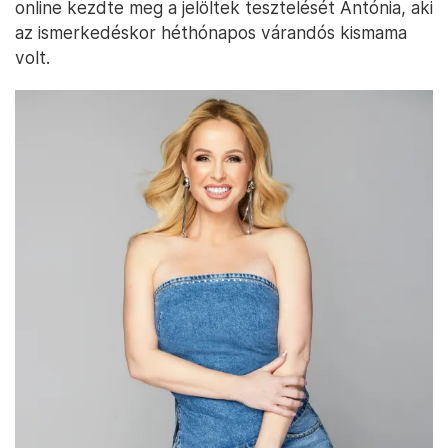
online kezdte meg a jelöltek tesztelését Antónia, aki
az ismerkedéskor héthónapos várandós kismama
volt.