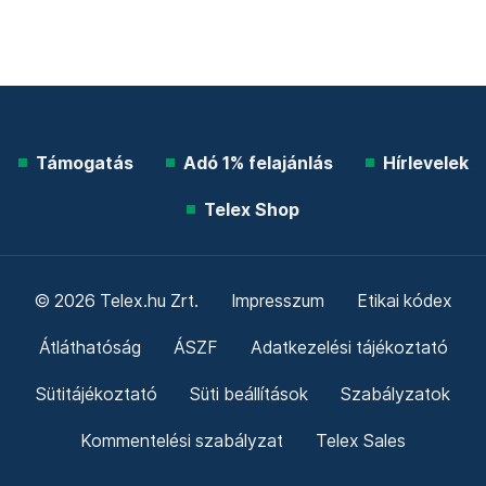
Támogatás
Adó 1% felajánlás
Hírlevelek
Telex Shop
© 2026 Telex.hu Zrt.
Impresszum
Etikai kódex
Átláthatóság
ÁSZF
Adatkezelési tájékoztató
Sütitájékoztató
Süti beállítások
Szabályzatok
Kommentelési szabályzat
Telex Sales