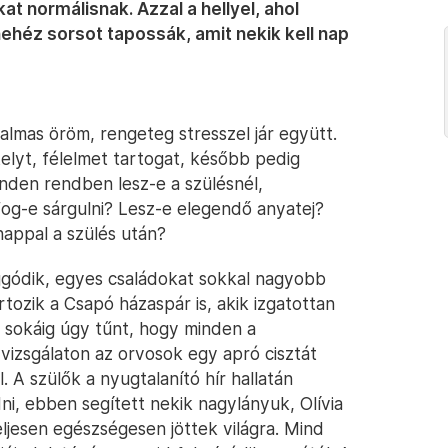
 normálisnak. Azzal a hellyel, ahol
ehéz sorsot tapossák, amit nekik kell nap
lmas öröm, rengeteg stresszel jár együtt.
elyt, félelmet tartogat, később pedig
nden rendben lesz-e a szülésnél,
fog-e sárgulni? Lesz-e elegendő anyatej?
nappal a szülés után?
gódik, egyes családokat sokkal nagyobb
artozik a Csapó házaspár is, akik izgatottan
r sokáig úgy tűnt, hogy minden a
vizsgálaton az orvosok egy apró cisztát
 A szülők a nyugtalanító hír hallatán
i, ebben segített nekik nagylányuk, Olívia
teljesen egészségesen jöttek világra. Mind