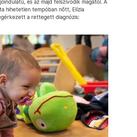
indulatú, és az majd felszívódik magától. A
ta hihetetlen tempóban nőtt, Elízia
érkezett a rettegett diagnózis: