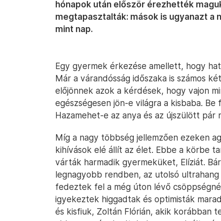
hónapok után először érezhették magukat
megtapasztalták: mások is ugyanazt a n
mint nap.
Egy gyermek érkezése amellett, hogy hata
Már a várandósság időszaka is számos két
előjönnek azok a kérdések, hogy vajon mi
egészségesen jön-e világra a kisbaba. Be 
Hazamehet-e az anya és az újszülött pár 
Míg a nagy többség jellemzően ezeken ag
kihívások elé állít az élet. Ebbe a körbe t
várták harmadik gyermeküket, Elíziát. Bá
legnagyobb rendben, az utolsó ultrahang 
fedeztek fel a még úton lévő csöppségnél.
igyekeztek higgadtak és optimisták maradn
és kisfiuk, Zoltán Flórián, akik korábban 