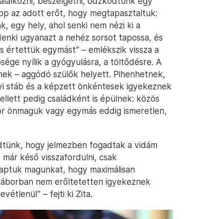
alálkozni, beszélgetni, ódzkodtunk egy
épp az adott erőt, hogy megtapasztaltuk:
k, egy hely, ahol senki nem nézi ki a
enki ugyanazt a nehéz sorsot tapossa, és
s értettük egymást” – emlékszik vissza a
ége nyílik a gyógyulásra, a töltődésre. A
tnek – aggódó szülők helyett. Pihenhetnek,
yi stáb és a képzett önkéntesek igyekeznek
ellett pedig családként is épülnek: közös
or önmaguk vagy egymás eddig ismeretlen,
tünk, hogy jelmezben fogadtak a vidám
 már késő visszafordulni, csak
aptuk magunkat, hogy maximálisan
áborban nem erőltetetten igyekeznek
étlenül” – fejti ki Zita.