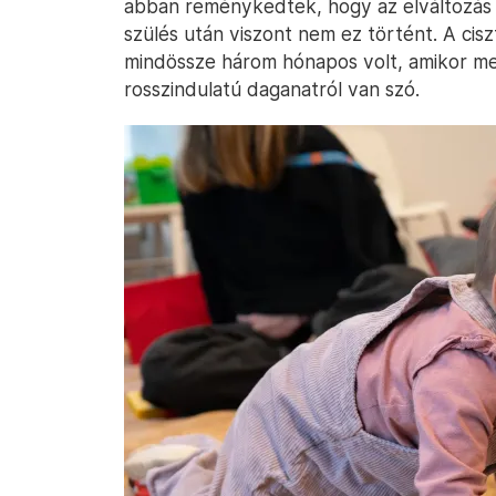
abban reménykedtek, hogy az elváltozás jó
szülés után viszont nem ez történt. A cisz
mindössze három hónapos volt, amikor meg
rosszindulatú daganatról van szó.