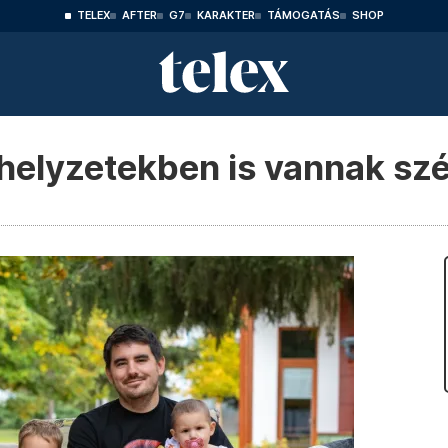
TELEX
AFTER
G7
KARAKTER
TÁMOGATÁS
SHOP
elyzetekben is vannak szép