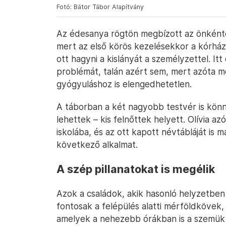
Fotó: Bátor Tábor Alapítvány
Az édesanya rögtön megbízott az önkénte
mert az első körös kezelésekkor a kórház
ott hagyni a kislányát a személyzettel. It
problémát, talán azért sem, mert azóta meg
gyógyuláshoz is elengedhetetlen.
A táborban a két nagyobb testvér is kön
lehettek – kis felnőttek helyett. Olívia 
iskolába, és az ott kapott névtábláját is m
következő alkalmat.
A szép pillanatokat is megélik
Azok a családok, akik hasonló helyzetben
fontosak a felépülés alatti mérföldkövek,
amelyek a nehezebb órákban is a szemük