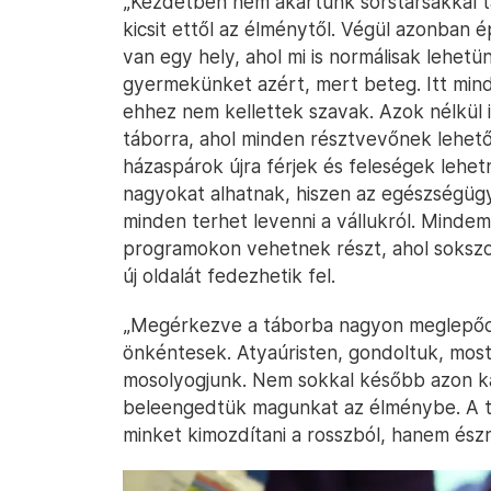
„Kezdetben nem akartunk sorstársakkal t
kicsit ettől az élménytől. Végül azonban 
van egy hely, ahol mi is normálisak lehetün
gyermekünket azért, mert beteg. Itt mind
ehhez nem kellettek szavak. Azok nélkül i
táborra, ahol minden résztvevőnek lehetős
házaspárok újra férjek és feleségek lehe
nagyokat alhatnak, hiszen az egészségüg
minden terhet levenni a vállukról. Mindem
programokon vehetnek részt, ahol soksz
új oldalát fedezhetik fel.
„Megérkezve a táborba nagyon meglepőd
önkéntesek. Atyaúristen, gondoltuk, most
mosolyogjunk. Nem sokkal később azon k
beleengedtük magunkat az élménybe. A t
minket kimozdítani a rosszból, hanem észrev