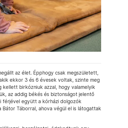
egállt az élet. Épphogy csak megszületett,
akik ekkor 3 és 6 évesek voltak, szinte meg
kellett birkózniuk azzal, hogy valamelyik
lük, az addig békés és biztonságot jelentő
ki férjével együtt a kórházi dolgozók
 Bátor Táborral, ahova végül el is látogattak