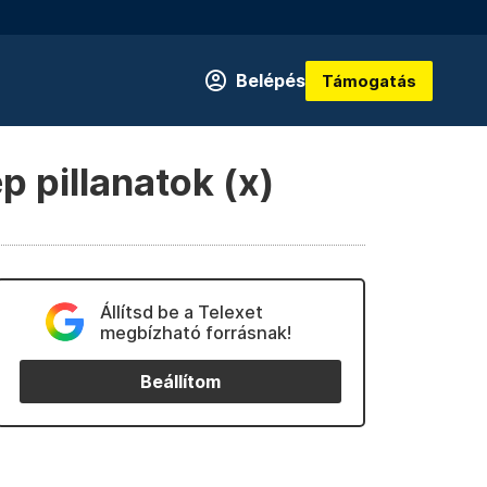
Belépés
Támogatás
 pillanatok (x)
Állítsd be a Telexet
megbízható forrásnak!
Beállítom