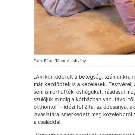
Fotó: Bátor Tábor Alapítvány
„Amikor kiderült a betegség, számunkra m
már kezdődtek is a kezelések. Testvérei, 
sem ismerhették kishúgukat, ráadásul meg 
szülőjük mindig a kórházban van, távol tő
otthontól” – idézi fel Zita, az édesanya, a
javaslatára ismerkedett meg közelebbről a
a családdal.