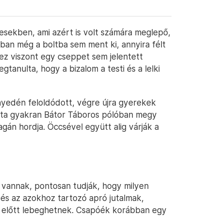
sekben, ami azért is volt számára meglepő,
ban még a boltba sem ment ki, annyira félt
t ez viszont egy cseppet sem jelentett
tanulta, hogy a bizalom a testi és a lelki
nyedén feloldódott, végre újra gyerekek
azóta gyakran Bátor Táboros pólóban megy
agán hordja. Öccsével együtt alig várják a
 vannak, pontosan tudják, hogy milyen
 és az azokhoz tartozó apró jutalmak,
 előtt lebeghetnek. Csapóék korábban egy