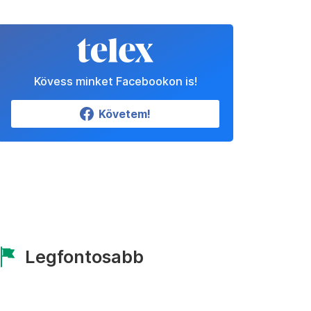
Kövess minket Facebookon is!
Követem!
Legfontosabb