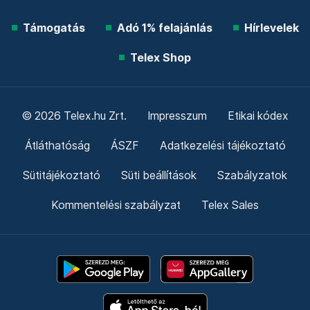
Támogatás
Adó 1% felajánlás
Hírlevelek
Telex Shop
© 2026 Telex.hu Zrt.
Impresszum
Etikai kódex
Átláthatóság
ÁSZF
Adatkezelési tájékoztató
Sütitájékoztató
Süti beállítások
Szabályzatok
Kommentelési szabályzat
Telex Sales