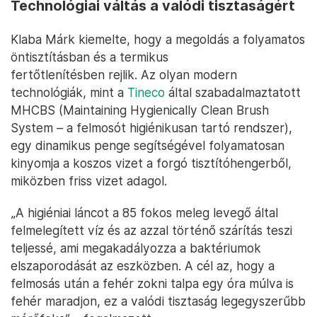
Technológiai váltás a valódi tisztaságért
Klaba Márk kiemelte, hogy a megoldás a folyamatos
öntisztításban és a termikus
fertőtlenítésben rejlik. Az olyan modern
technológiák, mint a
Tineco
által szabadalmaztatott
MHCBS (Maintaining Hygienically Clean Brush
System – a felmosót higiénikusan tartó rendszer),
egy dinamikus penge segítségével folyamatosan
kinyomja a koszos vizet a forgó tisztítóhengerből,
miközben friss vizet adagol.
„A higiéniai láncot a 85 fokos meleg levegő által
felmelegített víz és az azzal történő szárítás teszi
teljessé, ami megakadályozza a baktériumok
elszaporodását az eszközben. A cél az, hogy a
felmosás után a fehér zokni talpa egy óra múlva is
fehér maradjon, ez a valódi tisztaság legegyszerűbb