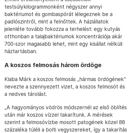
testsúlykilogrammonként négyszer annyi
baktériumot és gombaspórát lélegeznek be a
padlószintről, mint a felnőttek. A háziállatok
jelenléte tovább fokozza a terhelést: egy kutyás
otthonban a talajbaktériumok koncentrációja akár
700-szor magasabb lehet, mint egy kisállat nélküli
háztartásban.
A koszos felmosás három ördöge
Klaba Márk a koszos felmosás „hármas ördögének”
nevezte a szennyezett vizet, a koszos felmosót és
a nedves tárolást.
„A hagyományos vödrös módszernél az első öblítés
után már koszos vízzel takarítunk. A mérések
szerint a felmosóvízbe mosott patogének közel 88
százaléka túléli a bolti vegyszereket, így a takarítás