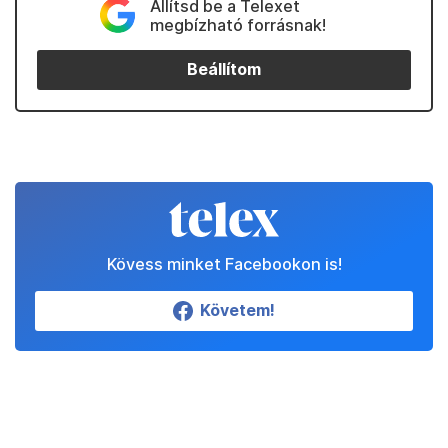
Állítsd be a Telexet
megbízható forrásnak!
Beállítom
Kövess minket Facebookon is!
Követem!