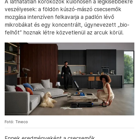
A láthatatlan kórokozók különösen a legkisebbekre
veszélyesek: a földön kúszó-mászó csecsemők
mozgása intenzíven felkavarja a padlón lévő
mikrobákat és egy koncentrált, úgynevezett „bio-
felhőt” hoznak létre közvetlenül az arcuk körül.
Fotó: Tineco
Ennek eredményeként a csecsemők