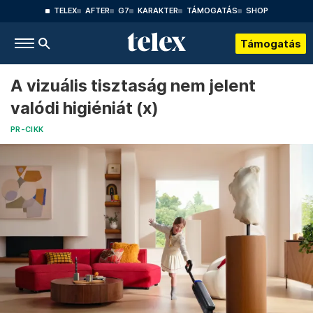
TELEX
AFTER
G7
KARAKTER
TÁMOGATÁS
SHOP
Támogatás
A vizuális tisztaság nem jelent
valódi higiéniát (x)
PR-CIKK