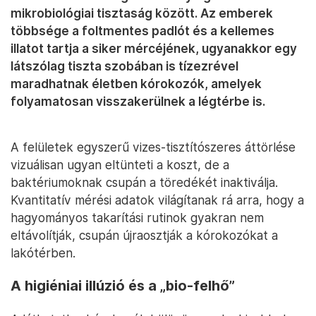
mikrobiológiai tisztaság között. Az emberek
többsége a foltmentes padlót és a kellemes
illatot tartja a siker mércéjének, ugyanakkor egy
látszólag tiszta szobában is tízezrével
maradhatnak életben kórokozók, amelyek
folyamatosan visszakerülnek a légtérbe is.
A felületek egyszerű vizes-tisztítószeres áttörlése
vizuálisan ugyan eltünteti a koszt, de a
baktériumoknak csupán a töredékét inaktiválja.
Kvantitatív mérési adatok világítanak rá arra, hogy a
hagyományos takarítási rutinok gyakran nem
eltávolítják, csupán újraosztják a kórokozókat a
lakótérben.
A higiéniai illúzió és a „bio-felhő”