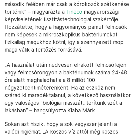
második felében már csak a kórokozók szétkenése
történik” – magyarázta a
Tineco
magyarországi
képviseletének tisztítástechnológiai szakértője.
Hozzátette, hogy a hagyományos pamut felmosók
nem képesek a mikroszkopikus baktériumokat
fizikailag magukhoz kötni, így a szennyezett mop
maga válik a fertőzés forrásává.
„A használat után nedvesen elrakott felmosófejen
vagy felmosórongyon a baktériumok száma 24-48
óra alatt meghaladhatja a 8 milliót 100
négyzetcentiméterenként. Ha az eszköz nem
szárad ki maradéktalanul, a következő használatkor
egy valóságos ”biológiai masszát„ terítünk szét a
lakásban” – hangsúlyozta Klaba Márk.
Sokan azt hiszik, hogy a sok vegyszer jelenti a
valódi higiéniát. „A koszos víz attól még koszos