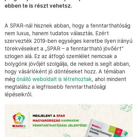
ebben te is részt vehetsz.
A SPAR-nál hisznek abban, hogy a fenntarthatóság
nem luxus, hanem tudatos választás. Ezért
szervezték 2019-ben egységes keretbe ilyen irányú
törekvéseiket a „SPAR – a fenntartható jövőért”
szlogen alá. Ez az átfogó szemlélet nemcsak a
bolygónk jövőjét szolgálja, de neked is segít abban,
hogy vásárlóként jó döntéseket hozz. A témában
még
önálló weboldalt is létrehoztak
, ahol mindent
megtalálsz a legfrissebb fenntarthatósági
lépéseikről.