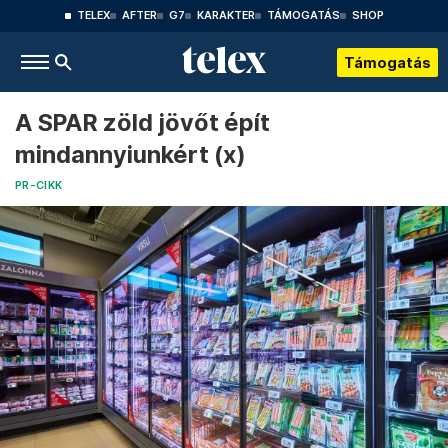
TELEX
AFTER
G7
KARAKTER
TÁMOGATÁS
SHOP
Támogatás
A SPAR zöld jövőt épít
mindannyiunkért (x)
PR-CIKK