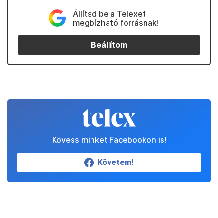
Állítsd be a Telexet
megbízható forrásnak!
Beállítom
Kövess minket Facebookon is!
Követem!