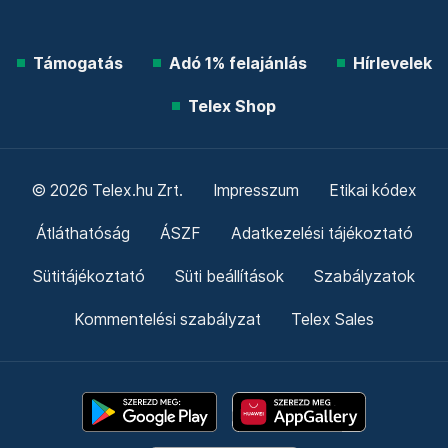
Támogatás
Adó 1% felajánlás
Hírlevelek
Telex Shop
© 2026 Telex.hu Zrt.
Impresszum
Etikai kódex
Átláthatóság
ÁSZF
Adatkezelési tájékoztató
Sütitájékoztató
Süti beállítások
Szabályzatok
Kommentelési szabályzat
Telex Sales