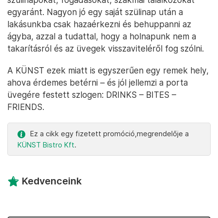
egyaránt. Nagyon jó egy saját szülinap után a
lakásunkba csak hazaérkezni és behuppanni az
ágyba, azzal a tudattal, hogy a holnapunk nem a
takarításról és az üvegek visszaviteléről fog szólni.
A KÜNST ezek miatt is egyszerűen egy remek hely,
ahova érdemes betérni – és jól jellemzi a porta
üvegére festett szlogen: DRINKS – BITES –
FRIENDS.
Ez a cikk egy fizetett promóció,megrendelője a
KÜNST Bistro Kft
.
Kedvenceink