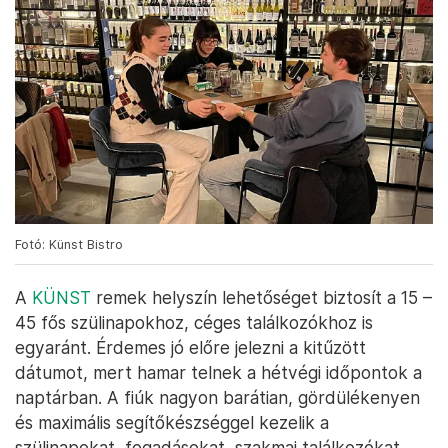
Fotó: Künst Bistro
A
KÜNST
remek helyszín lehetőséget biztosít a 15 –
45 fős szülinapokhoz, céges találkozókhoz is
egyaránt. Érdemes jó előre jelezni a kitűzött
dátumot, mert hamar telnek a hétvégi időpontok a
naptárban. A fiúk nagyon barátian, gördülékenyen
és maximális segítőkészséggel kezelik a
szülinapokat, fogadásokat, szakmai találkozókat