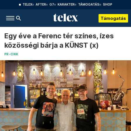
TELEX
AFTER
G7
KARAKTER
TÁMOGATÁS
SHOP
Támogatás
Egy éve a Ferenc tér színes, ízes
közösségi bárja a KÜNST (x)
PR-CIKK