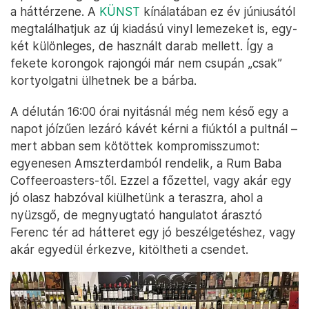
a háttérzene. A
KÜNST
kínálatában ez év júniusától
megtalálhatjuk az új kiadású vinyl lemezeket is, egy-
két különleges, de használt darab mellett. Így a
fekete korongok rajongói már nem csupán „csak”
kortyolgatni ülhetnek be a bárba.
A délután 16:00 órai nyitásnál még nem késő egy a
napot jóízűen lezáró kávét kérni a fiúktól a pultnál –
mert abban sem kötöttek kompromisszumot:
egyenesen Amszterdamból rendelik, a Rum Baba
Coffeeroasters-től. Ezzel a főzettel, vagy akár egy
jó olasz habzóval kiülhetünk a teraszra, ahol a
nyüzsgő, de megnyugtató hangulatot árasztó
Ferenc tér ad hátteret egy jó beszélgetéshez, vagy
akár egyedül érkezve, kitöltheti a csendet.