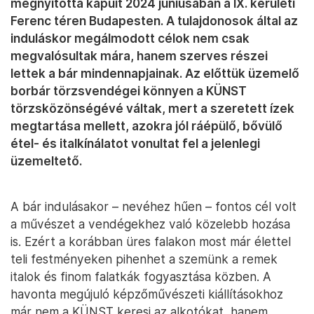
megnyitotta kapuit 2024 júniusában a IX. kerületi
Ferenc téren Budapesten. A tulajdonosok által az
induláskor megálmodott célok nem csak
megvalósultak mára, hanem szerves részei
lettek a bár mindennapjainak. Az előttük üzemelő
borbár törzsvendégei könnyen a KÜNST
törzsközönségévé váltak, mert a szeretett ízek
megtartása mellett, azokra jól ráépülő, bővülő
étel- és italkínálatot vonultat fel a jelenlegi
üzemeltető.
A bár indulásakor – nevéhez hűen – fontos cél volt
a művészet a vendégekhez való közelebb hozása
is. Ezért a korábban üres falakon most már élettel
teli festményeken pihenhet a szemünk a remek
italok és finom falatkák fogyasztása közben. A
havonta megújuló képzőművészeti kiállításokhoz
már nem a KÜNST keresi az alkotókat, hanem