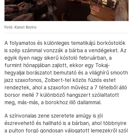
Fotó: Künst Bistro
A folyamatos és különleges tematikájú borkóstolók
is szép számmal vonzzák a bárba a vendégeket. Az
egyik ilyen nagy sikerű kóstoló februárban, a
furmint hónapjában zajlott, ekkor egy Tokaj-
hegyaljai borászatot bemutató és a világhírű smooth
jazz szaxofonos, Zolbert-tel közös fúziós estet
rendeztek, ahol a szaxofon művész a 7 tételből álló
borsor mellé 7 különböző hangszert szólaltatott
meg, más-más, a borokhoz illő dallammal.
A színvonalas zene szeretete amúgy is jól
észrevehető és hallható is a bárban, ahol többnyire
a pulton forgó gondosan válogatott lemezekről szól