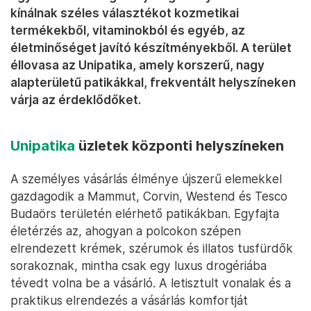
kínálnak széles választékot kozmetikai
termékekből, vitaminokból és egyéb, az
életminőséget javító készítményekből. A terület
éllovasa az Unipatika, amely korszerű, nagy
alapterületű patikákkal, frekventált helyszíneken
várja az érdeklődőket.
Unipatika
üzletek központi helyszíneken
A személyes vásárlás élménye újszerű elemekkel
gazdagodik a Mammut, Corvin, Westend és Tesco
Budaörs területén elérhető patikákban. Egyfajta
életérzés az, ahogyan a polcokon szépen
elrendezett krémek, szérumok és illatos tusfürdők
sorakoznak, mintha csak egy luxus drogériába
tévedt volna be a vásárló. A letisztult vonalak és a
praktikus elrendezés a vásárlás komfortját