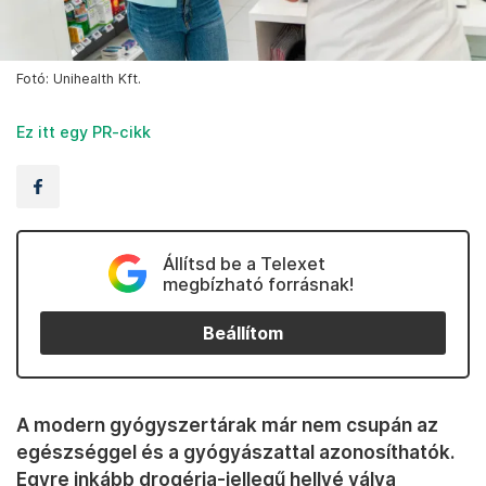
Fotó: Unihealth Kft.
Ez itt egy PR-cikk
Állítsd be a Telexet
megbízható forrásnak!
Beállítom
A modern gyógyszertárak már nem csupán az
egészséggel és a gyógyászattal azonosíthatók.
Egyre inkább drogéria-jellegű hellyé válva