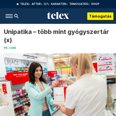
TELEX
AFTER
G7
KARAKTER
TÁMOGATÁS
SHOP
Támogatás
Unipatika – több mint gyógyszertár
(x)
PR-CIKK