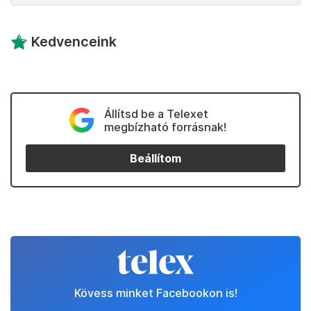
Kedvenceink
Állítsd be a Telexet
megbízható forrásnak!
Beállítom
Kövess minket Facebookon is!