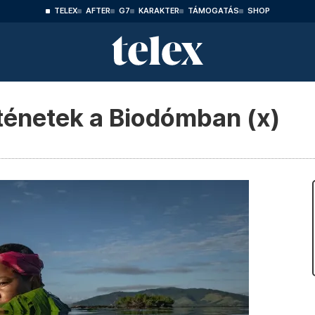
TELEX
AFTER
G7
KARAKTER
TÁMOGATÁS
SHOP
rténetek a Biodómban (x)