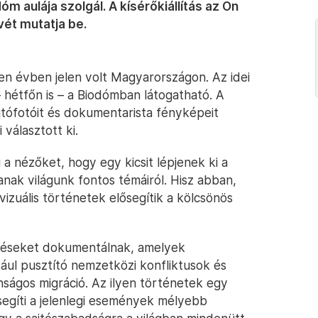
óm aulája szolgál. A kísérőkiállítás az On
ét mutatja be.
n évben jelen volt Magyarországon. Az idei
– hétfőn is – a Biodómban látogatható. A
sajtófotóit és dokumentarista fényképeit
választott ki.
i a nézőket, hogy egy kicsit lépjenek ki a
janak világunk fontos témáiról. Hisz abban,
izuális történetek elősegítik a kölcsönös
rdéseket dokumentálnak, amelyek
dául pusztító nemzetközi konfliktusok és
tonságos migráció. Az ilyen történetek egy
segíti a jelenlegi események mélyebb