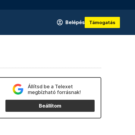
Belépés
Támogatás
Állítsd be a Telexet
megbízható forrásnak!
Beállítom