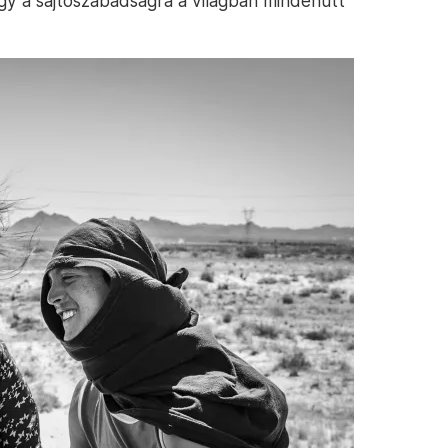
gy a sajtószabadságra a világban mindenütt