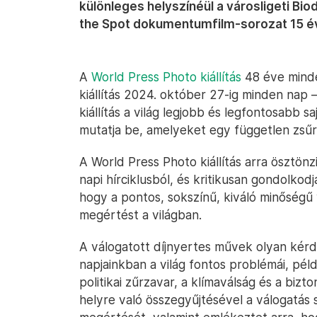
különleges helyszínéül a városligeti Biod
the Spot dokumentumfilm-sorozat 15 év
A
World Press Photo kiállítás
48 éve minde
kiállítás 2024. október 27-ig minden nap 
kiállítás a világ legjobb és legfontosabb 
mutatja be, amelyeket egy független zsűri 
A World Press Photo kiállítás arra ösztönz
napi hírciklusból, és kritikusan gondolkod
hogy a pontos, sokszínű, kiváló minőségű v
megértést a világban.
A válogatott díjnyertes művek olyan ké
napjainkban a világ fontos problémái, pél
politikai zűrzavar, a klímaválság és a biz
helyre való összegyűjtésével a válogatás 