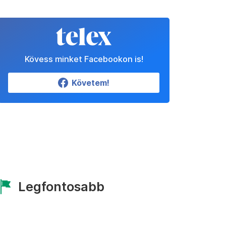
Kövess minket Facebookon is!
Követem!
Legfontosabb