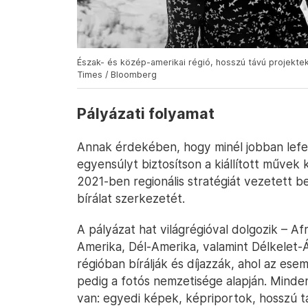
Észak- és közép-amerikai régió, hosszú távú projektek
Times / Bloomberg
Pályázati folyamat
Annak érdekében, hogy minél jobban lefedj
egyensúlyt biztosítson a kiállított művek
2021-ben regionális stratégiát vezetett b
bírálat szerkezetét.
A pályázat hat világrégióval dolgozik – Af
Amerika, Dél-Amerika, valamint Délkelet-
régióban bírálják és díjazzák, ahol az es
pedig a fotós nemzetisége alapján. Minde
van: egyedi képek, képriportok, hosszú t