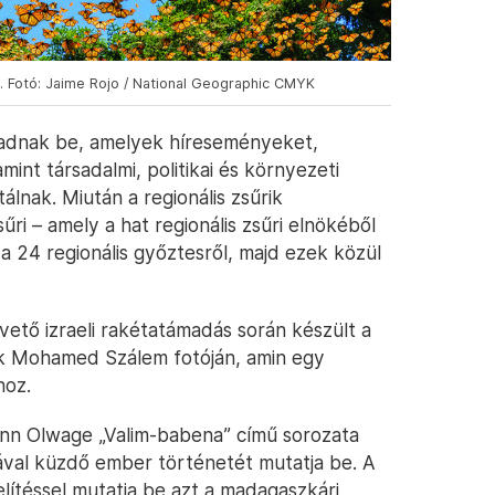
. Fotó: Jaime Rojo / National Geographic CMYK
gadnak be, amelyek híreseményeket,
nt társadalmi, politikai és környezeti
nak. Miután a regionális zsűrik
sűri – amely a hat regionális zsűri elnökéből
t a 24 regionális győztesről, majd ezek közül
ető izraeli rakétatámadás során készült a
nk Mohamed Szálem fotóján, amin egy
hoz.
e-Ann Olwage „Valim-babena” című sorozata
ával küzdő ember történetét mutatja be. A
lítéssel mutatja be azt a madagaszkári