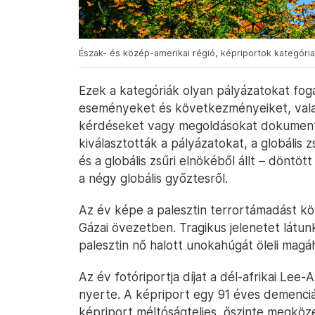
Észak- és közép-amerikai régió, képriportok kategória
Ezek a kategóriák olyan pályázatokat fo
eseményeket és következményeiket, valami
kérdéseket vagy megoldásokat dokumentál
kiválasztották a pályázatokat, a globális z
és a globális zsűri elnökéből állt – döntöt
a négy globális győztesről.
Az év képe a palesztin terrortámadást köv
Gázai övezetben. Tragikus jelenetet látu
palesztin nő halott unokahúgát öleli magá
Az év fotóriportja díjat a dél-afrikai Le
nyerte. A képriport egy 91 éves demenci
képriport méltóságteljes, őszinte megköze