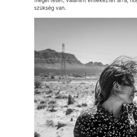
megértését, valamint emlékeztet arra, ho
szükség van.