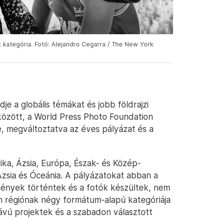
 kategória. Fotó: Alejandro Cegarra / The New York
e a globális témákat és jobb földrajzi
 között, a World Press Photo Foundation
e, megváltoztatva az éves pályázat és a
rika, Ázsia, Európa, Észak- és Közép-
Ázsia és Óceánia. A pályázatokat abban a
emények történtek és a fotók készültek, nem
n régiónak négy formátum-alapú kategóriája
ávú projektek és a szabadon választott