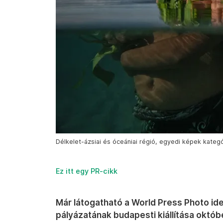
Délkelet-ázsiai és óceániai régió, egyedi képek kategó
Ez itt egy PR-cikk
Már látogatható a World Press Photo idei
pályázatának budapesti kiállítása októbe