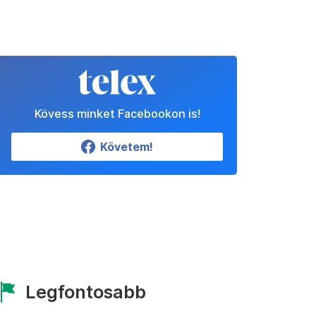
Kövess minket Facebookon is!
Követem!
Legfontosabb