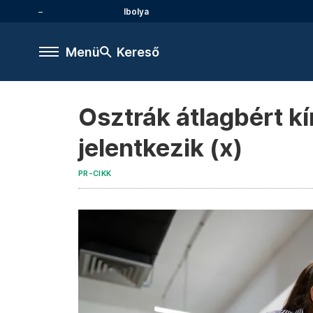
Ibolya
Menü
Kereső
Osztrák átlagbért kí
jelentkezik (x)
PR-CIKK