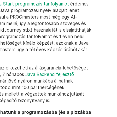
a Start programozás tanfolyamot
érdemes
 Java programozási nyelv alapjait lehet
dásul a PROGmasters most még egy AI-
yam mellé, így a legfontosabb szöveges és
Journey stb.) használatát is elsajátíthatják
 programozás tanfolyamot és 1 éven belül
-lehetőséget kínáló képzést, azoknak a Java
masters, így a fél éves képzés árából akár
 az elkezdheti az állásgarancia-lehetőséget
ő, 7 hónapos
Java Backend fejlesztő
 már jövő nyáron munkába állhatnak
több mint 100 partnercégének
tés mellett a végzettek munkához jutását
képesítő bizonyítvány is.
hatunk a programozásba (és a pizzákba