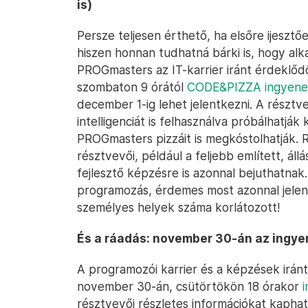
is)
Persze teljesen érthető, ha elsőre ijeszt
hiszen honnan tudhatná bárki is, hogy alk
PROGmasters az IT-karrier iránt érdeklő
szombaton 9 órától
CODE&PIZZA ingyene
december 1-ig lehet jelentkezni. A részt
intelligenciát is felhasználva próbálhatjá
PROGmasters pizzáit is megkóstolhatják
résztvevői, például a feljebb említett, ál
fejlesztő képzésre is azonnal bejuthatnak.
programozás, érdemes most azonnal jelen
személyes helyek száma korlátozott!
És a ráadás: november 30-án az ingyene
A programozói karrier és a képzések irá
november 30-án, csütörtökön 18 órakor
i
résztvevői részletes információkat kapha