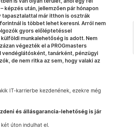
ben is van olyan terület, ahol egy fél
 – képzés után, jellemzően pár hónapon
v tapasztalattal már itthon is osztrák
 forintnál is többet lehet keresni. Arról nem
olgozók gyors előléptetéssel
külföldi munkalehetőség is adott. Nem
 százan végezték el a PROGmasters
l vendéglátósként, tanárként, pénzügyi
ók, de nem ritka az sem, hogy valaki az
akik IT-karrierbe kezdenének, ezekre még
ezdeni és állásgarancia-lehetőség is jár
két úton indulhat el.