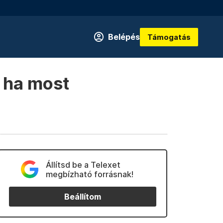
Belépés
Támogatás
, ha most
Állítsd be a Telexet
megbízható forrásnak!
Beállítom