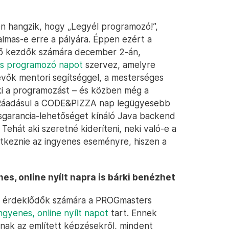
ően hangzik, hogy „Legyél programozó!”,
almas-e erre a pályára. Éppen ezért a
dő kezdők számára december 2-án,
s programozó napot
szervez, amelyre
vevők mentori segítséggel, a mesterséges
k ki a programozást – és közben még a
. Ráadásul a CODE&PIZZA nap legügyesebb
lásgarancia-lehetőséget kínáló Java backend
 Tehát aki szeretné kideríteni, neki való-e a
tkeznie az ingyenes eseményre, hiszen a
s, online nyílt napra is bárki benézhet
nt érdeklődők számára a PROGmasters
ngyenes, online nyílt napot
tart. Ennek
tnak az említett képzésekről, mindent