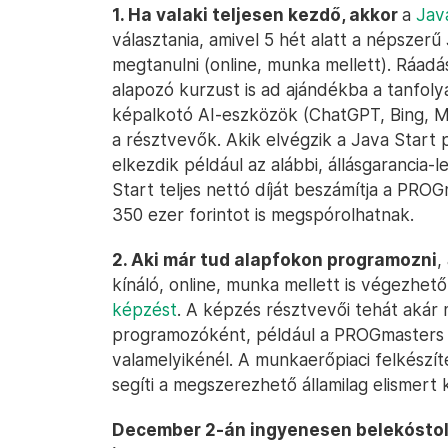
1. Ha valaki teljesen kezdő, akkor
a
Jav
választania, amivel 5 hét alatt a népszerű
megtanulni (online, munka mellett). Ráa
alapozó kurzust is ad ajándékba a tanfol
képalkotó AI-eszközök (ChatGPT, Bing, Mid
a résztvevők. Akik elvégzik a Java Start
elkezdik például az alábbi, állásgarancia
Start teljes nettó díját beszámítja a PROG
350 ezer forintot is megspórolhatnak.
2. Aki már tud alapfokon programozni
,
kínáló, online, munka mellett is végezhet
képzést
. A képzés résztvevői tehát akár
programozóként, például a PROGmasters 
valamelyikénél. A munkaerőpiaci felkészí
segíti a megszerezhető államilag elismert 
December 2-án ingyenesen belekóstol