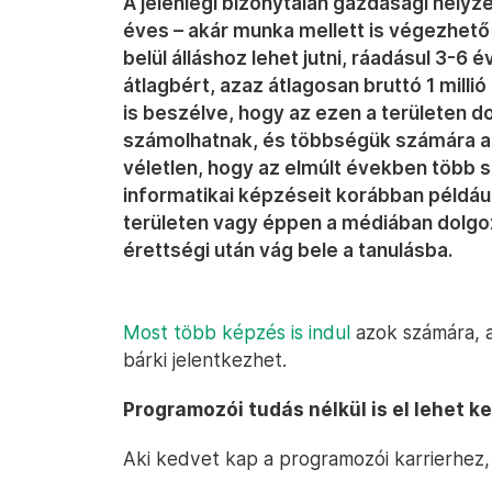
A jelenlegi bizonytalan gazdasági helyzet
éves – akár munka mellett is végezhető
belül álláshoz lehet jutni, ráadásul 3-6 é
átlagbért, azaz átlagosan bruttó 1 millió
is beszélve, hogy az ezen a területen d
számolhatnak, és többségük számára a 
véletlen, hogy az elmúlt években több
informatikai képzéseit korábban példáu
területen vagy éppen a médiában dolgoz
érettségi után vág bele a tanulásba.
Most több képzés is indul
azok számára, 
bárki jelentkezhet.
Programozói tudás nélkül is el lehet k
Aki kedvet kap a programozói karrierhez, 