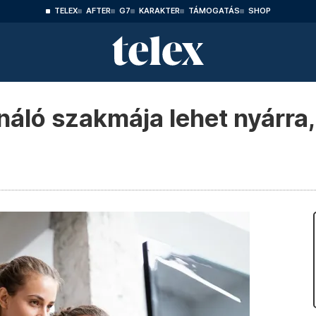
TELEX
AFTER
G7
KARAKTER
TÁMOGATÁS
SHOP
náló szakmája lehet nyárra