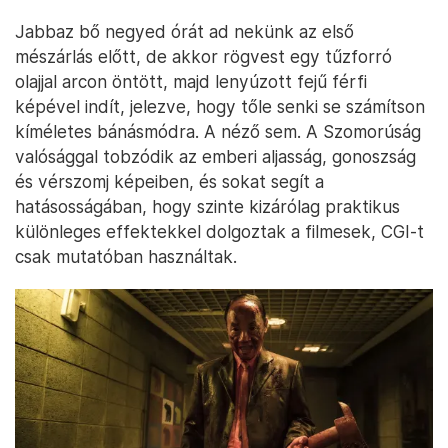
Jabbaz bő negyed órát ad nekünk az első
mészárlás előtt, de akkor rögvest egy tűzforró
olajjal arcon öntött, majd lenyúzott fejű férfi
képével indít, jelezve, hogy tőle senki se számítson
kíméletes bánásmódra. A néző sem. A Szomorúság
valósággal tobzódik az emberi aljasság, gonoszság
és vérszomj képeiben, és sokat segít a
hatásosságában, hogy szinte kizárólag praktikus
különleges effektekkel dolgoztak a filmesek, CGI-t
csak mutatóban használtak.