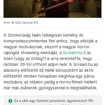
Fotó: © ADS Service Kft.
A Szomorúság talán túlságosan kemény és
kompromisszummentes film ahhoz, hogy elbírják a
magyar mozivásznak, viszont a magyar horror-
rajongók streaming mekkáját, a
Scream.hu
-t az
Isten (vagy az ördög?) is arra teremtette, hogy
október 26-tól otthont adjon neki. A Scream.hu az
alacsony előfizetői díj mellé bónuszként az aktív
előfizetőit minden hónapban meghívja egy páros
mozizásra, az oldalon pedig a horrorfilmek mellett
már más zsánerek gyöngyszemei is megtalálhatók.
Ez a cikk egy fizetett promóció, úgynevezett PR-