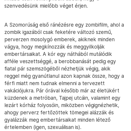
szenvedésünk mielőbb véget érjen.
A Szomorúság első ránézésre egy zombifilm, ahol a
zombik igazából csak feketére változó szemű,
perverzen mosolygó emberek, akiknek minden
vágya, hogy megkínozzák és meggyilkolják
embertársaikat. A kór egy náthából mutálódik
afféle veszettséggé, a berobbanását pedig egy
fiatal pár szemszögéből nézhetjük végig, akik
reggel még gyanútlanul azon kapnak össze, hogy a
férfi miatt nem tudnak elmenni a tervezett
vakációjukra. Pár órával később már az életükért
küzdenek a metróban, Tajpej utcáin, valamint egy
lezárt kórház folyosóin, miközben végignézhetik,
ahogy perverz fertőzöttek tömegei alázzák és
gyalázzák meg embertársaikat minden létező
értelemben (igen, szexuálisan is).