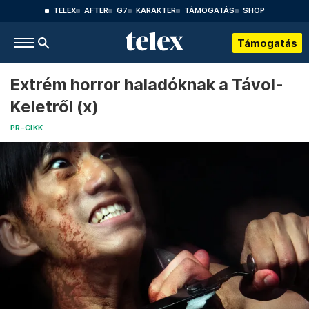
TELEX
AFTER
G7
KARAKTER
TÁMOGATÁS
SHOP
Támogatás
Extrém horror haladóknak a Távol-
Keletről (x)
PR-CIKK