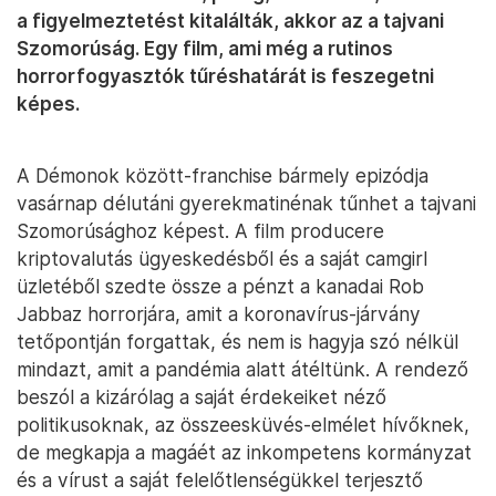
a figyelmeztetést kitalálták, akkor az a tajvani
Szomorúság. Egy film, ami még a rutinos
horrorfogyasztók tűréshatárát is feszegetni
képes.
A Démonok között-franchise bármely epizódja
vasárnap délutáni gyerekmatinénak tűnhet a tajvani
Szomorúsághoz képest. A film producere
kriptovalutás ügyeskedésből és a saját camgirl
üzletéből szedte össze a pénzt a kanadai Rob
Jabbaz horrorjára, amit a koronavírus-járvány
tetőpontján forgattak, és nem is hagyja szó nélkül
mindazt, amit a pandémia alatt átéltünk. A rendező
beszól a kizárólag a saját érdekeiket néző
politikusoknak, az összeesküvés-elmélet hívőknek,
de megkapja a magáét az inkompetens kormányzat
és a vírust a saját felelőtlenségükkel terjesztő