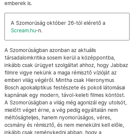
emberek is.
A Szomorúság október 26-tól elérető a
Scream.hu
-n.
A Szomorúságban azonban az aktuális
társadalomkritika sosem kerül a középpontba,
inkább csak ürügyet szolgáltat ahhoz, hogy Jabbaz
filmre vigye nekünk a maga rémisztő vízióját az
emberi világ végéről. Mintha csak Hieronymus
Bosch apokaliptikus festészete és pokoli látomásai
kapnának egy modern, távol-keleti filmes köntöst.
A Szomorúságban a világ még agonizál egy utolsót,
mielőtt véget érne, a vég pedig egyáltalán nem
méltóságteljes, hanem nyomorúságos, véres,
ocsmány és rémisztő, és nem menekülni kell előle,
inkább csak reménykedni abban, hogy a