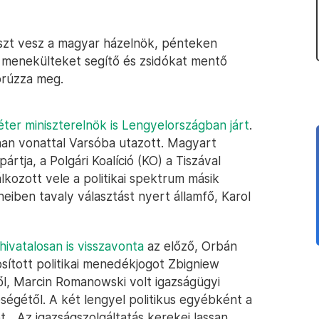
észt vesz a magyar házelnök, pénteken
 menekülteket segítő és zsidókat mentő
orúzza meg.
éter miniszterelnök is Lengyelországban járt
.
nan vonattal Varsóba utazott. Magyart
tja, a Polgári Koalíció (KO) a Tiszával
lkozott vele a politikai spektrum másik
neiben tavaly választást nyert államfő, Karol
ivatalosan is visszavonta
az előző, Orbán
sított politikai menedékjogot Zbigniew
től, Marcin Romanowski volt igazságügyi
eségétől. A két lengyel politikus egyébként a
. „Az igazságszolgáltatás kerekei lassan