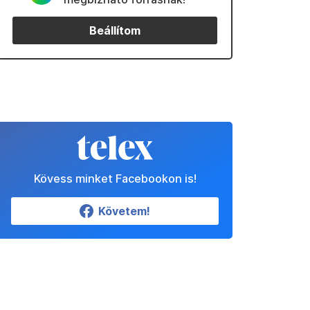
Beállítom
Kövess minket Facebookon is!
Követem!