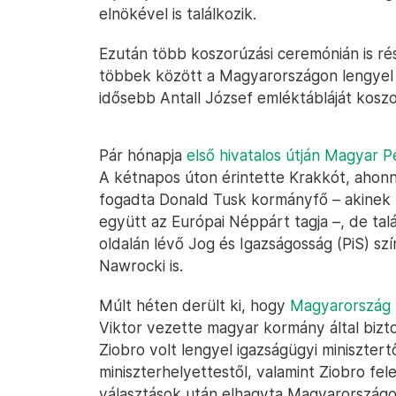
elnökével is találkozik.
Ezután több koszorúzási ceremónián is r
többek között a Magyarországon lengyel
idősebb Antall József emléktábláját kosz
Pár hónapja
első hivatalos útján Magyar P
A kétnapos úton érintette Krakkót, ahon
fogadta Donald Tusk kormányfő – akinek pár
együtt az Európai Néppárt tagja –, de talá
oldalán lévő Jog és Igazságosság (PiS) szí
Nawrocki is.
Múlt héten derült ki, hogy
Magyarország h
Viktor vezette magyar kormány által bizto
Ziobro volt lengyel igazságügyi miniszter
miniszterhelyettestől, valamint Ziobro fel
választások után elhagyta Magyarországot