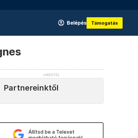
Belépés
Támogatás
gnes
Partnereinktől
Állítsd be a Telexet
megbízható forrásnak!