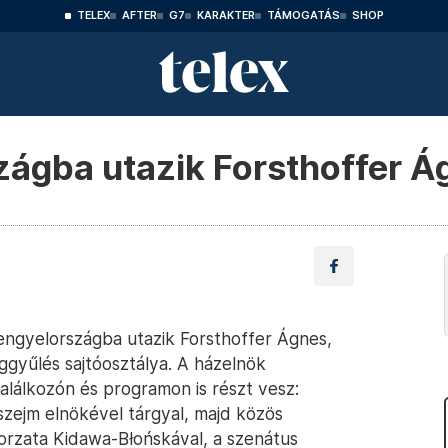
TELEX
AFTER
G7
KARAKTER
TÁMOGATÁS
SHOP
zágba utazik Forsthoffer Á
Lengyelországba utazik Forsthoffer Ágnes,
ggyűlés sajtóosztálya. A házelnök
alálkozón és programon is részt vesz:
szejm elnökével tárgyal, majd közös
gorzata Kidawa-Błońskával, a szenátus