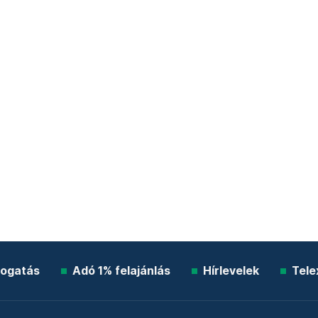
ogatás
Adó 1% felajánlás
Hírlevelek
Tele