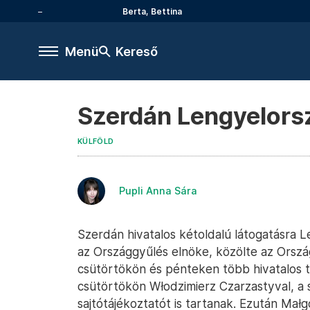
Berta, Bettina
Menü
Kereső
Szerdán Lengyelors
KÜLFÖLD
Pupli Anna Sára
Szerdán hivatalos kétoldalú látogatásra 
az Országgyűlés elnöke, közölte az Orszá
csütörtökön és pénteken több hivatalos t
csütörtökön Włodzimierz Czarzastyval, a 
sajtótájékoztatót is tartanak. Ezután Mał