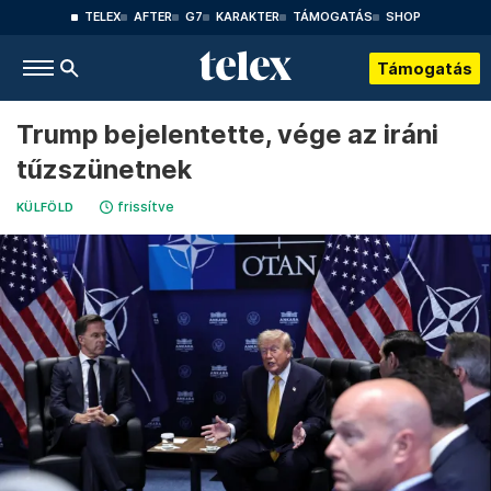
TELEX
AFTER
G7
KARAKTER
TÁMOGATÁS
SHOP
Támogatás
Trump bejelentette, vége az iráni
tűzszünetnek
frissítve
KÜLFÖLD