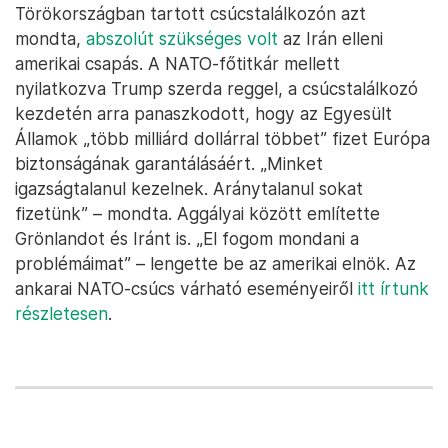
Törökországban tartott csúcstalálkozón azt
mondta,
abszolút szükséges volt
az Irán elleni
amerikai csapás. A NATO-főtitkár mellett
nyilatkozva Trump szerda reggel, a csúcstalálkozó
kezdetén arra panaszkodott, hogy az Egyesült
Államok „több milliárd dollárral többet” fizet Európa
biztonságának garantálásáért. „Minket
igazságtalanul kezelnek. Aránytalanul sokat
fizetünk” – mondta. Aggályai között említette
Grönlandot és Iránt is. „El fogom mondani a
problémáimat” – lengette be az amerikai elnök. Az
ankarai NATO-csúcs várható eseményeiről
itt írtunk
részletesen
.