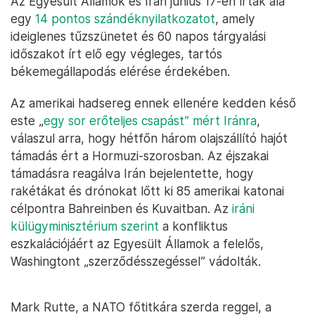
Az Egyesült Államok és Irán június 17-én írtak alá
egy
14 pontos szándéknyilatkozatot
, amely
ideiglenes tűzszünetet és 60 napos tárgyalási
időszakot írt elő egy végleges, tartós
békemegállapodás elérése érdekében.
Az amerikai hadsereg ennek ellenére kedden késő
este „
egy sor erőteljes csapást” mért Iránra
,
válaszul arra, hogy hétfőn három olajszállító hajót
támadás ért a Hormuzi-szorosban. Az éjszakai
támadásra reagálva Irán bejelentette, hogy
rakétákat és drónokat lőtt ki 85 amerikai katonai
célpontra Bahreinben és Kuvaitban. Az
iráni
külügyminisztérium szerint
a konfliktus
eszkalációjáért az Egyesült Államok a felelős,
Washingtont „szerződésszegéssel” vádolták.
Mark Rutte, a NATO főtitkára szerda reggel, a