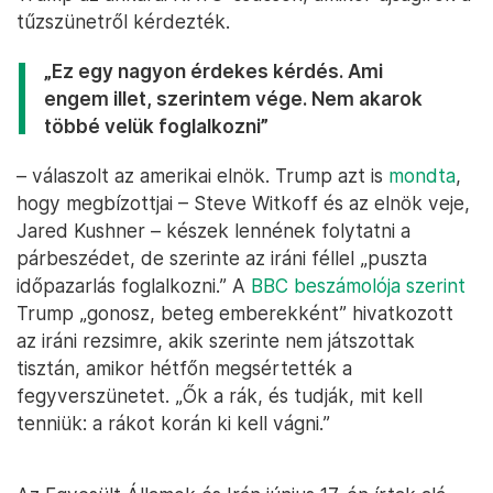
tűzszünetről kérdezték.
„Ez egy nagyon érdekes kérdés. Ami
engem illet, szerintem vége. Nem akarok
többé velük foglalkozni”
– válaszolt az amerikai elnök. Trump azt is
mondta
,
hogy megbízottjai – Steve Witkoff és az elnök veje,
Jared Kushner – készek lennének folytatni a
párbeszédet, de szerinte az iráni féllel „puszta
időpazarlás foglalkozni.” A
BBC beszámolója szerint
Trump „gonosz, beteg emberekként” hivatkozott
az iráni rezsimre, akik szerinte nem játszottak
tisztán, amikor hétfőn megsértették a
fegyverszünetet. „Ők a rák, és tudják, mit kell
tenniük: a rákot korán ki kell vágni.”