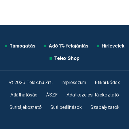
Támogatás
Adó 1% felajánlás
Hírlevelek
Telex Shop
© 2026 Telex.hu Zrt.
Impresszum
Etikai kódex
Átláthatóság
ÁSZF
Adatkezelési tájékoztató
Sütitájékoztató
Süti beállítások
Szabályzatok
Kommentelési szabályzat
Telex Sales