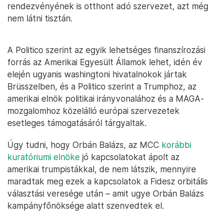
rendezvényének is otthont adó szervezet, azt még
nem látni tisztán.
A Politico szerint az egyik lehetséges finanszírozási
forrás az Amerikai Egyesült Államok lehet, idén év
elején ugyanis washingtoni hivatalnokok jártak
Brüsszelben, és a Politico szerint a Trumphoz, az
amerikai elnök politikai irányvonalához és a MAGA-
mozgalomhoz közelálló európai szervezetek
esetleges támogatásáról tárgyaltak.
Úgy tudni, hogy Orbán Balázs, az MCC
korábbi
kuratóriumi elnöke
jó kapcsolatokat ápolt az
amerikai trumpistákkal, de nem látszik, mennyire
maradtak meg ezek a kapcsolatok a Fidesz orbitális
választási veresége után – amit ugye Orbán Balázs
kampányfőnöksége alatt szenvedtek el.