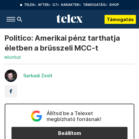
TELEX
AFTER
G7
KARAKTER
TÁMOGATÁS
SHOP
Támogatás
Politico: Amerikai pénz tarthatja
életben a brüsszeli MCC-t
KÜLFÖLD
Sarkadi Zsolt
Állítsd be a Telexet
megbízható forrásnak!
Beállítom