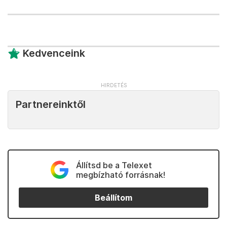
Kedvenceink
Partnereinktől
Állítsd be a Telexet
megbízható forrásnak!
Beállítom