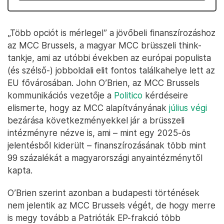
„Több opciót is mérlegel” a jövőbeli finanszírozáshoz
az MCC Brussels, a magyar MCC brüsszeli think-
tankje, ami az utóbbi években az európai populista
(és szélső-) jobboldali elit fontos találkahelye lett az
EU fővárosában. John O’Brien, az MCC Brussels
kommunikációs vezetője a
Politico
kérdéseire
elismerte, hogy az MCC alapítványának
július végi
bezárása következményekkel jár a brüsszeli
intézményre nézve is, ami – mint egy 2025-ös
jelentésből kiderült – finanszírozásának több mint
99 százalékát a magyarországi anyaintézménytől
kapta.
O’Brien szerint azonban a budapesti történések
nem jelentik az MCC Brussels végét, de hogy merre
is megy tovább a Patrióták EP-frakció több