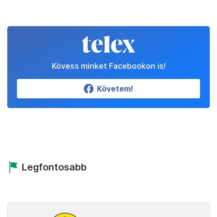
Kövess minket Facebookon is!
Követem!
Legfontosabb