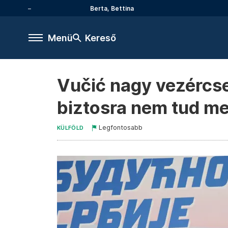
Berta, Bettina
Menü
Kereső
Vučić nagy vezércse
biztosra nem tud m
Legfontosabb
KÜLFÖLD