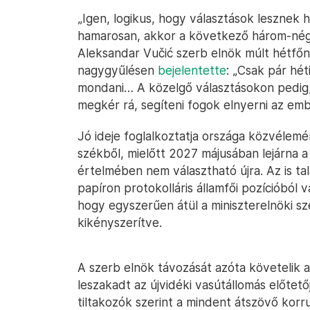
„Igen, logikus, hogy választások lesznek
hamarosan, akkor a következő három-né
Aleksandar Vučić szerb elnök múlt hétfőn 
nagygyűlésen
bejelentette
: „Csak pár hét
mondani… A közelgő választásokon pedig, 
megkér rá, segíteni fogok elnyerni az emb
Jó ideje foglalkoztatja országa közvélemé
székből, mielőtt 2027 májusában lejárna a
értelmében nem választható újra. Az is ta
papíron protokolláris államfői pozícióból
hogy egyszerűen átül a miniszterelnöki sz
kikényszerítve.
A szerb elnök távozását azóta követeli
leszakadt az újvidéki vasútállomás előtet
tiltakozók szerint a mindent átszövő korr