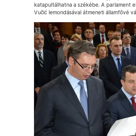
katapultálhatna a székébe. A parlament e
Vučić lemondásával átmeneti államfővé v