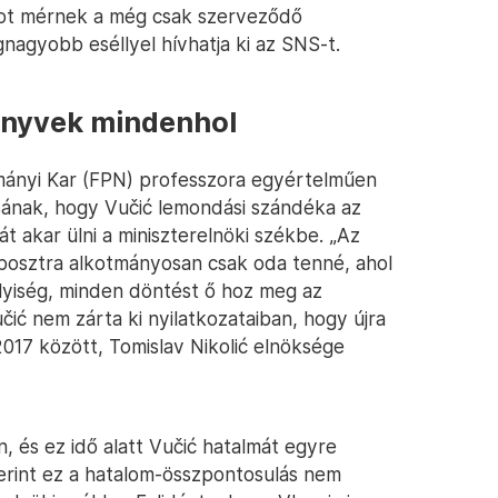
got mérnek a még csak szerveződő
egnagyobb eséllyel hívhatja ki az SNS-t.
önyvek mindenhol
ományi Kar (FPN) professzora egyértelműen
ának, hogy Vučić lemondási szándéka az
t akar ülni a miniszterelnöki székbe. „Az
 posztra alkotmányosan csak oda tenné, ahol
élyiség, minden döntést ő hoz meg az
ić nem zárta ki nyilatkozataiban, hogy újra
17 között, Tomislav Nikolić elnöksége
 és ez idő alatt Vučić hatalmát egyre
erint ez a hatalom-összpontosulás nem