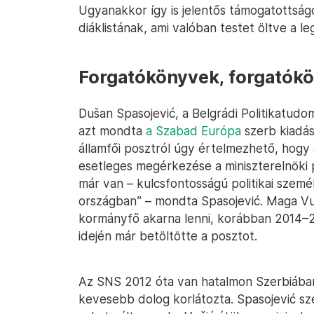
Ugyanakkor így is jelentős támogatottsá
diáklistának, ami valóban testet öltve a l
Forgatókönyvek, forgatók
Dušan Spasojević, a Belgrádi Politikatud
azt mondta
a Szabad Európa
szerb kiadás
államfői posztról úgy értelmezhető, hogy á
esetleges megérkezése a miniszterelnöki
már van – kulcsfontosságú politikai szem
országban” – mondta Spasojević. Maga Vuč
kormányfő akarna lenni, korábban 2014–20
idején már betöltötte a posztot.
Az SNS 2012 óta van hatalmon Szerbiában,
kevesebb dolog korlátozta. Spasojević sz