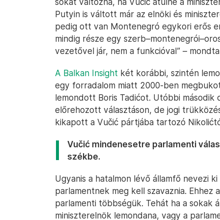
sokat változna, ha Vučić átülne a miniszte
Putyin is váltott már az elnöki és miniszt
pedig ott van Montenegró egykori erős e
mindig része egy szerb–montenegrói–oros
vezetővel jár, nem a funkcióval” – mondta 
A Balkan Insight
két korábbi, szintén lemo
egy forradalom miatt 2000-ben megbukott
lemondott Boris Tadićot. Utóbbi második cik
előrehozott választáson, de jogi trükközé
kikapott a Vučić pártjába tartozó Nikolićtó
Vučić mindenesetre parlamenti válasz
székbe.
Ugyanis a hatalmon lévő államfő nevezi ki 
parlamentnek meg kell szavaznia. Ehhez 
parlamenti többségük. Tehát ha a sokak á
miniszterelnök lemondana, vagy a parlame