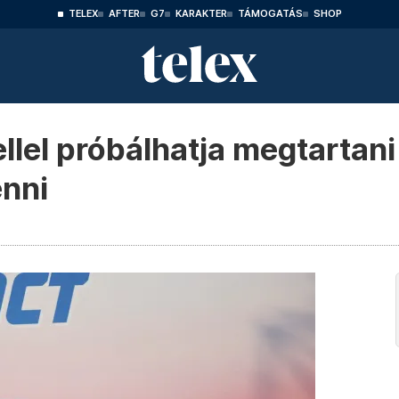
TELEX
AFTER
G7
KARAKTER
TÁMOGATÁS
SHOP
llel próbálhatja megtartani
enni