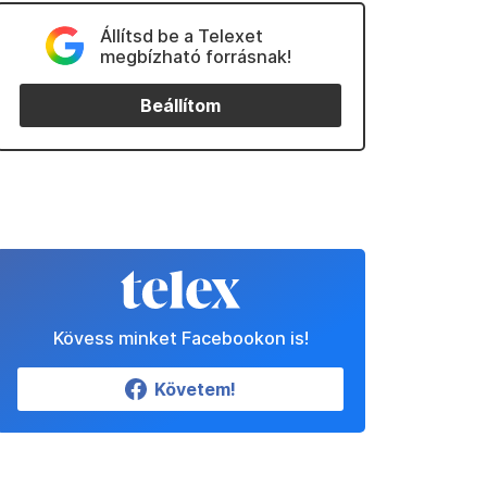
Állítsd be a Telexet
megbízható forrásnak!
Beállítom
Kövess minket Facebookon is!
Követem!