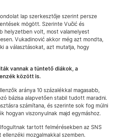
Gondolat lap szerkesztője szerint persze
jelentések mögött. Szerinte Vučić és
b helyzetben volt, most valamelyest
gesen. Vukadinović akkor még azt mondta,
ki a választásokat, azt mutatja, hogy
iták vannak a tüntető diákok, a
lenzék között is.
lenzők aránya 10 százalékkal magasabb,
zó bázisa alapvetően stabil tudott maradni.
sztásra számítana, és szerinte sok fog múlni
lők hogyan viszonyulnak majd egymáshoz.
 elfogultnak tartott felmérésekben az SNS
dt ellenzéki mozgalmakkal szemben.