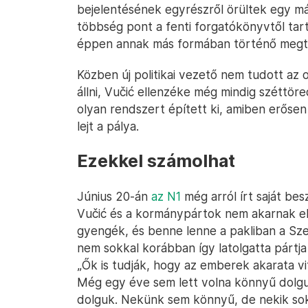
bejelentésének egyrészről örültek egy má
többség pont a fenti forgatókönyvtől tar
éppen annak más formában történő megtar
Közben új politikai vezető nem tudott az 
állni, Vučić ellenzéke még mindig széttöre
olyan rendszert épített ki, amiben erőse
lejt a pálya.
Ezekkel számolhat
Június 20-án
az N1
még arról írt saját be
Vučić és a kormánypártok nem akarnak el
gyengék, és benne lenne a pakliban a Sze
nem sokkal korábban így latolgatta pártja
„Ők is tudják, hogy az emberek akarata vi
Még egy éve sem lett volna könnyű dolgu
dolguk. Nekünk sem könnyű, de nekik so