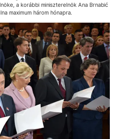
lnöke, a korábbi miniszterelnök Ana Brnabić
álna maximum három hónapra.