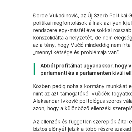
Đorđe Vukadinović, az Új Szerb Politikai 
politikai megfontolások állnak az ilyen ki
rendszere egy-másfél éve sokkal rosszab
konszolidálta a helyzetét, de nem elégsé
az a tény, hogy Vučić mindeddig nem írta 
„mennyi kétsége és problémája van”.
Abból profitálhat ugyanakkor, hogy v
parlamenti és a parlamenten kívüli el
Közben pedig noha a kormány munkáját el
mint az azt támogatóké, Vučićék fogyatko
Aleksandar Ivković politológus szoros vála
azon, hogy a különböző ellenzéki szerep
Az ellenzék és független szereplők által
biztos előnyét jelzik a több részre szaka