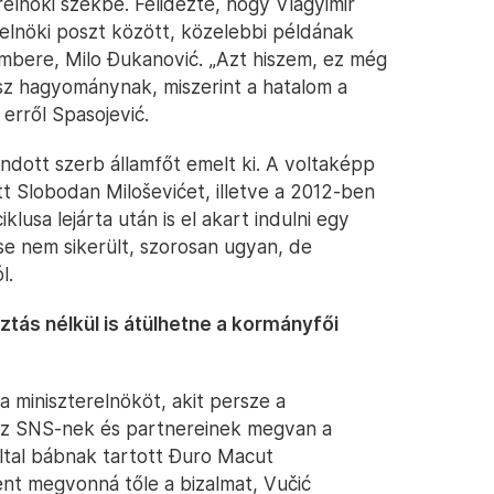
relnöki székbe. Felidézte, hogy Vlagyimir
erelnöki poszt között, közelebbi példának
mbere, Milo Đukanović. „Azt hiszem, ez még
z hagyománynak, miszerint a hatalom a
erről Spasojević.
ndott szerb államfőt emelt ki. A voltaképp
 Slobodan Miloševićet, illetve a 2012-ben
lusa lejárta után is el akart indulni egy
se nem sikerült, szorosan ugyan, de
l.
tás nélkül is átülhetne a kormányfői
a miniszterelnököt, akit persze a
az SNS-nek és partnereinek megvan a
ltal bábnak tartott Đuro Macut
nt megvonná tőle a bizalmat, Vučić