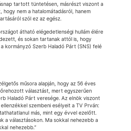
snap tartott tüntetésen, másrészt viszont a
t, hogy nem a hatalomátadásról, hanem
tásáról szól ez az egész.
országot átható elégedetlenségi hullám élére
dezett, és sokan tartanak attól is, hogy
n a kormányzó Szerb Haladó Párt (SNS) felé
szélgetős műsora alapján, hogy az 56 éves
őrehozott választást, mert egyszerűen
rb Haladó Párt veresége. Az elnök viszont
 ellenzékkel szembeni esélyeit a TV Prván:
tathatatlanul más, mint egy évvel ezelőtt.
k a választásokon. Ma sokkal nehezebb a
kkal nehezebb.”