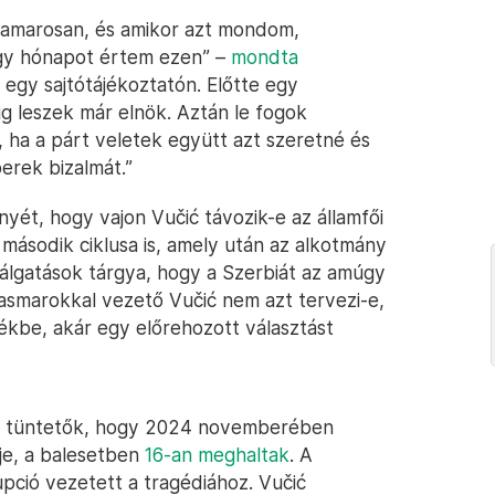
 hamarosan, és amikor azt mondom,
gy hónapot értem ezen” –
mondta
egy sajtótájékoztatón. Előtte egy
ig leszek már elnök. Aztán le fogok
ha a párt veletek együtt azt szeretné és
erek bizalmát.”
nyét, hogy vajon Vučić távozik-e az államfői
 második ciklusa is, amely után az alkotmány
lálgatások tárgya, hogy a Szerbiát az amúgy
 vasmarokkal vezető Vučić nem azt tervezi-e,
ékbe, akár egy előrehozott választást
k a tüntetők, hogy 2024 novemberében
ője, a balesetben
16-an meghaltak
. A
upció vezetett a tragédiához. Vučić