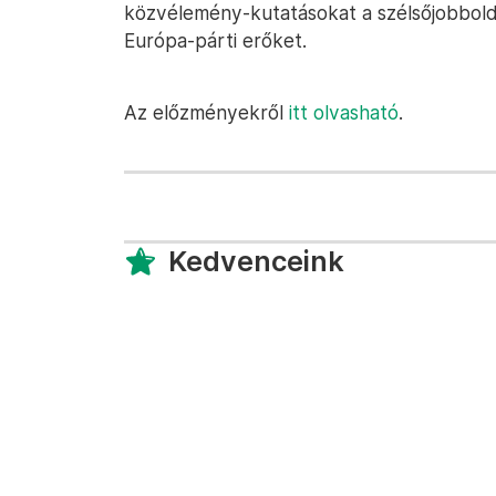
közvélemény-kutatásokat a szélsőjobbolda
Európa-párti erőket.
Az előzményekről
itt olvasható
.
Kedvenceink