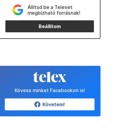
Állítsd be a Telexet
megbízható forrásnak!
Beállítom
Kövess minket Facebookon is!
Követem!