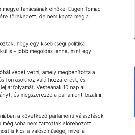
só megye tanácsának elnöke. Eugen Tomac
ére törekedett, de nem kapta meg a
ztak, hogy egy kisebbségi politikai
ül is – jobb megoldás lenne, mint egy
róbál véget vetni, amely megbénította a
ós forrásokhoz való hozzáférést, és
lej árfolyamát. Veșteának 10 nap áll
nyt, és megszerezze a parlamenti bizalmi
niában a következő parlamenti választások
 még soha nem tartottak előrehozott
st is kicsi a valószínűsége, mivel a