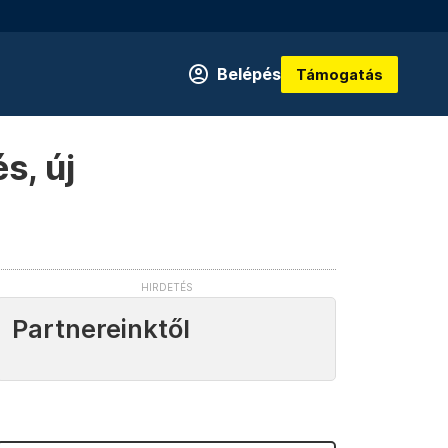
Belépés
Támogatás
s, új
Partnereinktől