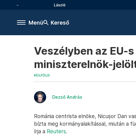
László
Menü
Kereső
Veszélyben az EU-s 
miniszterelnök-jelöl
KÜLFÖLD
Dezső András
Románia centrista elnöke, Nicușor Dan vasá
bízta meg kormányalakítással, miután a fü
írja a
Reuters
.