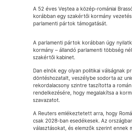
A 52 éves Veștea a közép-romániai Bras
korábban egy szakértői kormány vezetés
parlamenti pártok támogatását.
A parlamenti pártok korábban úgy nyilatko
kormány – állandó parlamenti többség nélk
szakértői kabinet.
Dan elnök egy olyan politikai válságnak p
döntéshozatalt, veszélybe sodorta az uni
rekordalacsony szintre taszította a román 
rendelkezésére, hogy megalakítsa a kormá
szavazatot.
A Reuters emlékeztetett arra, hogy Romá
csak 2028-ban esedékesek. Az országban
választásokat, és elemzők szerint ennek mo