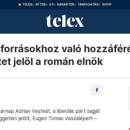
TELEX
AFTER
G7
KARAKTER
TÁMOGATÁS
SHOP
forrásokhoz való hozzáféré
tet jelöl a román elnök
rnap Adrian Veșteát, a liberális párt tagját
ggetlen jelölt, Eugen Tomac visszalépett –