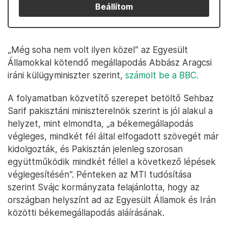
Beállítom
„Még soha nem volt ilyen közel” az Egyesült
Államokkal kötendő megállapodás Abbász Aragcsi
iráni külügyminiszter szerint,
számolt be a BBC.
A folyamatban közvetítő szerepet betöltő Sehbaz
Sarif pakisztáni miniszterelnök szerint is jól alakul a
helyzet, mint elmondta, „a békemegállapodás
végleges, mindkét fél által elfogadott szövegét már
kidolgozták, és Pakisztán jelenleg szorosan
együttműködik mindkét féllel a következő lépések
véglegesítésén”. Pénteken az MTI tudósítása
szerint Svájc kormányzata felajánlotta, hogy az
országban helyszínt ad az Egyesült Államok és Irán
közötti békemegállapodás aláírásának.