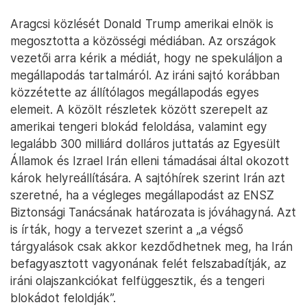
Aragcsi közlését Donald Trump amerikai elnök is
megosztotta a közösségi médiában. Az országok
vezetői arra kérik a médiát, hogy ne spekuláljon a
megállapodás tartalmáról. Az iráni sajtó korábban
közzétette az állítólagos megállapodás egyes
elemeit. A közölt részletek között szerepelt az
amerikai tengeri blokád feloldása, valamint egy
legalább 300 milliárd dolláros juttatás az Egyesült
Államok és Izrael Irán elleni támadásai által okozott
károk helyreállítására. A sajtóhírek szerint Irán azt
szeretné, ha a végleges megállapodást az ENSZ
Biztonsági Tanácsának határozata is jóváhagyná. Azt
is írták, hogy a tervezet szerint a „a végső
tárgyalások csak akkor kezdődhetnek meg, ha Irán
befagyasztott vagyonának felét felszabadítják, az
iráni olajszankciókat felfüggesztik, és a tengeri
blokádot feloldják”.