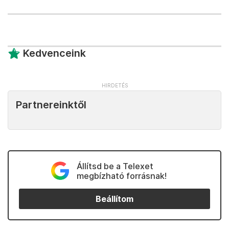
Kedvenceink
Partnereinktől
Állítsd be a Telexet
megbízható forrásnak!
Beállítom