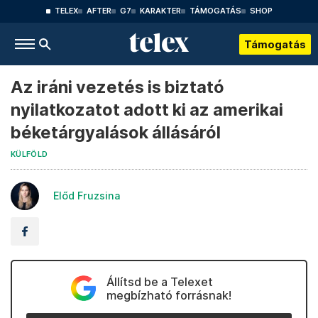
TELEX
AFTER
G7
KARAKTER
TÁMOGATÁS
SHOP
Támogatás
Az iráni vezetés is biztató
nyilatkozatot adott ki az amerikai
béketárgyalások állásáról
KÜLFÖLD
Előd Fruzsina
Állítsd be a Telexet
megbízható forrásnak!