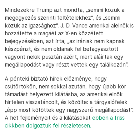
Mindezekre Trump azt mondta, „semmi közük a
megegyezés szerinti feltételekhez”, és „semmi
közük az igazsághoz”. J. D. Vance amerikai alelnök is
hozzátette a magáét az X-en közzétett
bejegyzésében, azt írta, „az irániak nem kapnak
készpénzt, és nem oldanak fel befagyasztott
vagyont nekik pusztán azért, mert aláírtak egy
megállapodást vagy részt vettek egy találkozón”.
A pénteki biztató hírek előzménye, hogy
csütörtökön, nem sokkal azután, hogy újabb kör
támadást helyezett kilátásba, az amerikai elnök
hirtelen visszatáncolt, és közölte: a tárgyalófelek
„épp most kötöttek egy nagyszerű megállapodást”.
A hét fejleményeit és a kilátásokat
ebben a friss
cikkben dolgoztuk fel részletesen.