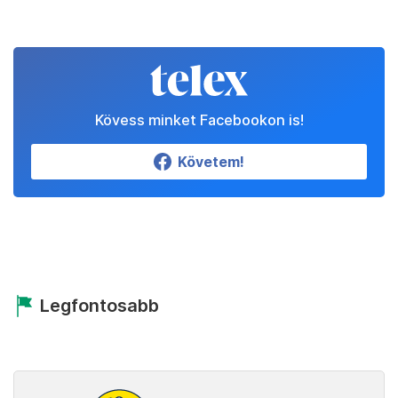
Kövess minket Facebookon is!
Követem!
Legfontosabb