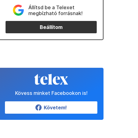
Állítsd be a Telexet
megbízható forrásnak!
Beállítom
Kövess minket Facebookon is!
Követem!