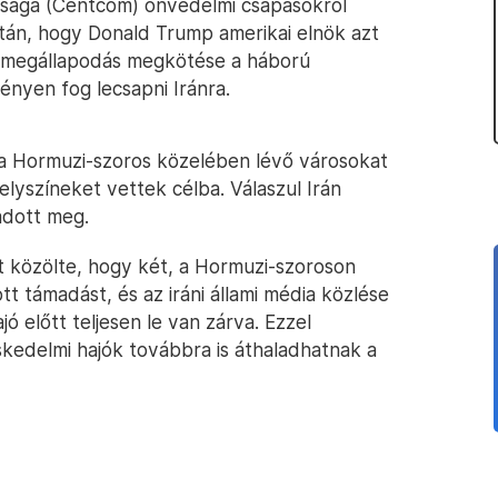
ksága (Centcom) önvédelmi csapásokról
után, hogy Donald Trump amerikai elnök azt
t a megállapodás megkötése a háború
ényen fog lecsapni Iránra.
, a Hormuzi-szoros közelében lévő városokat
elyszíneket vettek célba. Válaszul Irán
adott meg.
zt közölte, hogy két, a Hormuzi-szoroson
tott támadást, és az iráni állami média közlése
ó előtt teljesen le van zárva. Ezzel
skedelmi hajók továbbra is áthaladhatnak a