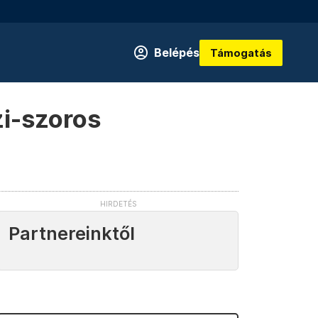
Belépés
Támogatás
zi-szoros
Partnereinktől