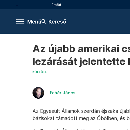
Emőd
Menü
Kereső
Az újabb amerikai c
lezárását jelentette
KÜLFÖLD
Fehér János
Az Egyesült Államok szerdán éjszaka újabb
bázisokat támadott meg az Öbölben, és be