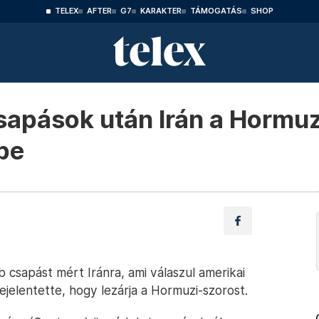
TELEX
AFTER
G7
KARAKTER
TÁMOGATÁS
SHOP
sapások után Irán a Hormu
 be
 csapást mért Iránra, ami válaszul amerikai
jelentette, hogy lezárja a Hormuzi-szorost.