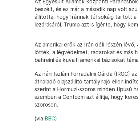
Az Egyesült Államok Központi Parancsno
beszélt, és ez már a második nap volt az
állította, hogy Iránnak túl sokáig tartot
lezárásáról. Trump azt is ígérte, hogy kem
Az amerikai erők az Irán déli részén lévő
lőtték, a légvédelmet, radarokat és más h
bahreini és kuvaiti amerikai bázisokat tám
Az iráni Iszlám Forradalmi Gárda (IRGC) a
áthaladó olajszállító tartályhajó ellen indí
szerint a Hormuzi-szoros minden típusú haj
szemben a Centcom azt állítja, hogy kere
szoroson.
(via
BBC
)