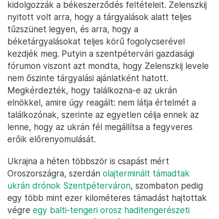
kidolgozzák a békeszerződés feltételeit. Zelenszkij
nyitott volt arra, hogy a tárgyalások alatt teljes
tűzszünet legyen, és arra, hogy a
béketárgyalásokat teljes körű fogolycserével
kezdjék meg. Putyin a szentpétervári gazdasági
fórumon viszont azt mondta, hogy Zelenszkij levele
nem őszinte tárgyalási ajánlatként hatott.
Megkérdezték, hogy találkozna-e az ukrán
elnökkel, amire úgy reagált: nem látja értelmét a
találkozónak, szerinte az egyetlen célja ennek az
lenne, hogy az ukrán fél megállítsa a fegyveres
erőik előrenyomulását.
Ukrajna a héten többször is csapást mért
Oroszországra, szerdán
olajterminált támadtak
ukrán drónok Szentpéterváron
, szombaton pedig
egy több mint ezer kilométeres támadást hajtottak
végre
egy balti-tengeri orosz haditengerészeti