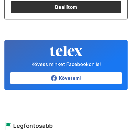
Beállítom
Kövess minket Facebookon is!
Követem!
Legfontosabb