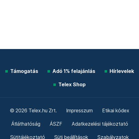
Támogatás
Adó 1% felajánlás
Hírlevelek
Telex Shop
© 2026 Telex.hu Zrt.
Impresszum
Etikai kódex
Átláthatóság
ÁSZF
Adatkezelési tájékoztató
Sütitájékoztató
Süti beállítások
Szabályzatok