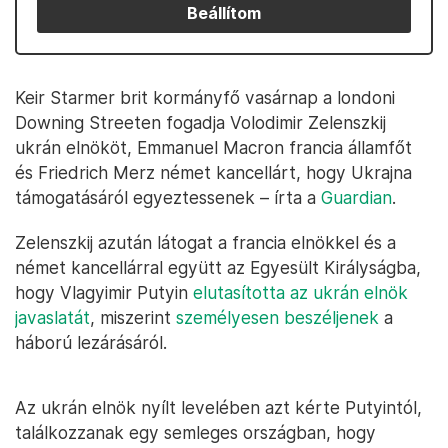
Beállítom
Keir Starmer brit kormányfő vasárnap a londoni
Downing Streeten fogadja Volodimir Zelenszkij
ukrán elnököt, Emmanuel Macron francia államfőt
és Friedrich Merz német kancellárt, hogy Ukrajna
támogatásáról egyeztessenek – írta a
Guardian
.
Zelenszkij azután látogat a francia elnökkel és a
német kancellárral együtt az Egyesült Királyságba,
hogy Vlagyimir Putyin
elutasította az ukrán elnök
javaslatát
, miszerint
személyesen beszéljenek
a
háború lezárásáról.
Az ukrán elnök nyílt levelében azt kérte Putyintól,
találkozzanak egy semleges országban, hogy