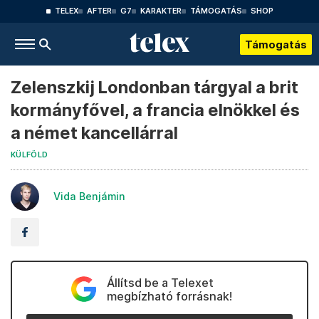
TELEX
AFTER
G7
KARAKTER
TÁMOGATÁS
SHOP
Támogatás
Zelenszkij Londonban tárgyal a brit
kormányfővel, a francia elnökkel és
a német kancellárral
KÜLFÖLD
Vida Benjámin
Állítsd be a Telexet
megbízható forrásnak!