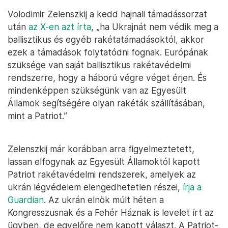
Volodimir Zelenszkij a kedd hajnali támadássorzat
után
az X-en azt írta
, „ha Ukrajnát nem védik meg a
ballisztikus és egyéb rakétatámadásoktól, akkor
ezek a támadások folytatódni fognak. Európának
szüksége van saját ballisztikus rakétavédelmi
rendszerre, hogy a háború végre véget érjen. És
mindenképpen szükségünk van az Egyesült
Államok segítségére olyan rakéták szállításában,
mint a Patriot.”
Zelenszkij már korábban arra figyelmeztetett,
lassan elfogynak az Egyesült Államoktól kapott
Patriot rakétavédelmi rendszerek, amelyek az
ukrán légvédelem elengedhetetlen részei,
írja a
Guardian
. Az ukrán elnök múlt héten a
Kongresszusnak és a Fehér Háznak is levelet írt az
ügyben, de egyelőre nem kapott választ. A Patriot-