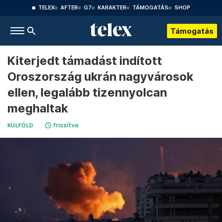
TELEX
AFTER
G7
KARAKTER
TÁMOGATÁS
SHOP
Támogatás
Kiterjedt támadást indított
Oroszország ukrán nagyvárosok
ellen, legalább tizennyolcan
meghaltak
frissítve
KÜLFÖLD