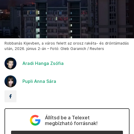
Robbanás Kijevben, a város felett az orosz rakéta- és dróntámadás
után, 2026. június 2-án – Fotó: Gleb Garanich / Reuters
Aradi Hanga Zsófia
Pupli Anna Sára
Állítsd be a Telexet
megbízható forrásnak!