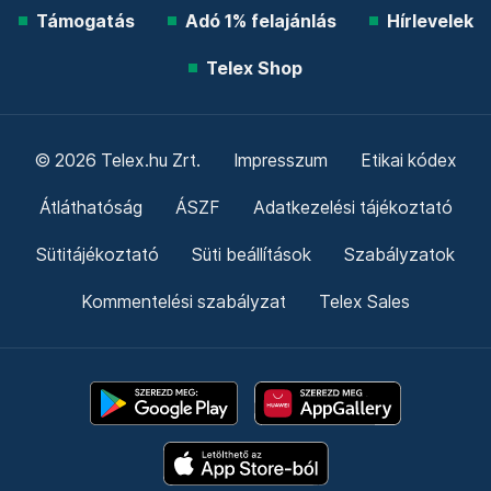
Támogatás
Adó 1% felajánlás
Hírlevelek
Telex Shop
© 2026 Telex.hu Zrt.
Impresszum
Etikai kódex
Átláthatóság
ÁSZF
Adatkezelési tájékoztató
Sütitájékoztató
Süti beállítások
Szabályzatok
Kommentelési szabályzat
Telex Sales