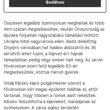
Beállítom
Összesen legalább tizennyolcan meghaltak és több
mint százan megsebesültek, miután Oroszország az
éjszaka folyamán nagyszabású támadást indított
Ukrajna több nagyvárosa ellen. Kedd délelőttig
Dnyipro városában hat halálos áldozatról és 36
sérültről lehet tudni, a Kijevet ért hajnali
támadásban pedig négy ember halt meg. Az ukrán
fővárosban ezen felül legalább 63-an
megsebesültek, köztük három gyerek.
Vitalij Klicsko kijevi polgármester szerint a
fővárosban két magas épületet találtak el, attól
tartanak, hogy többen a romok alatt rekedtek.
Klicsko felszólította a kijevieket, maradjanak az
óvóhelyeken. A város egész területén