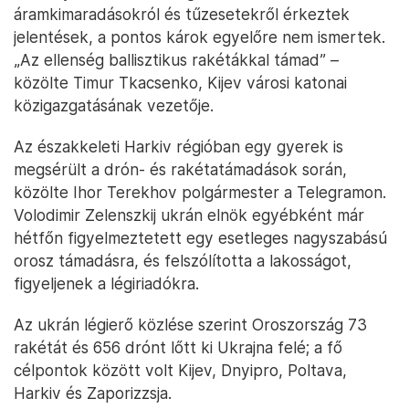
áramkimaradásokról és tűzesetekről érkeztek
jelentések, a pontos károk egyelőre nem ismertek.
„Az ellenség ballisztikus rakétákkal támad” –
közölte Timur Tkacsenko, Kijev városi katonai
közigazgatásának vezetője.
Az északkeleti Harkiv régióban egy gyerek is
megsérült a drón- és rakétatámadások során,
közölte Ihor Terekhov polgármester a Telegramon.
Volodimir Zelenszkij ukrán elnök egyébként már
hétfőn figyelmeztetett egy esetleges nagyszabású
orosz támadásra, és felszólította a lakosságot,
figyeljenek a légiriadókra.
Az ukrán légierő közlése szerint Oroszország 73
rakétát és 656 drónt lőtt ki Ukrajna felé; a fő
célpontok között volt Kijev, Dnyipro, Poltava,
Harkiv és Zaporizzsja.