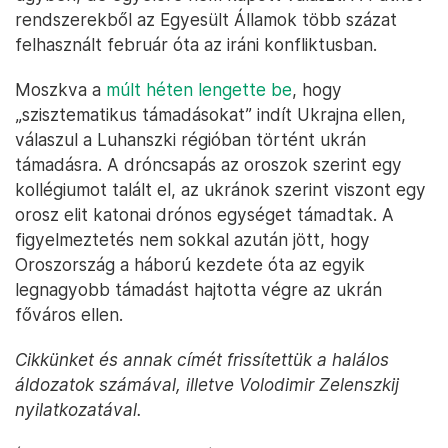
rendszerekből az Egyesült Államok több százat
felhasznált február óta az iráni konfliktusban.
Moszkva a
múlt héten lengette be
, hogy
„szisztematikus támadásokat” indít Ukrajna ellen,
válaszul a Luhanszki régióban történt ukrán
támadásra. A dróncsapás az oroszok szerint egy
kollégiumot talált el, az ukránok szerint viszont egy
orosz elit katonai drónos egységet támadtak. A
figyelmeztetés nem sokkal azután jött, hogy
Oroszország a háború kezdete óta az egyik
legnagyobb támadást hajtotta végre az ukrán
főváros ellen.
Cikkünket és annak címét frissítettük a halálos
áldozatok számával, illetve Volodimir Zelenszkij
nyilatkozatával.