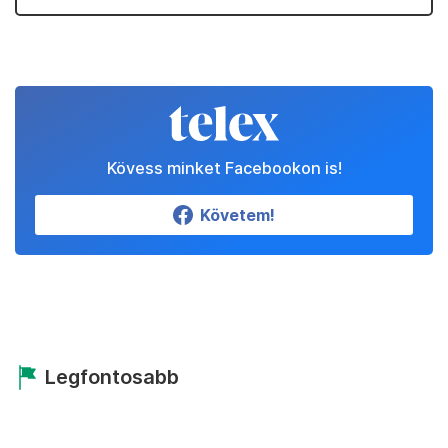
Kövess minket Facebookon is!
Követem!
Legfontosabb