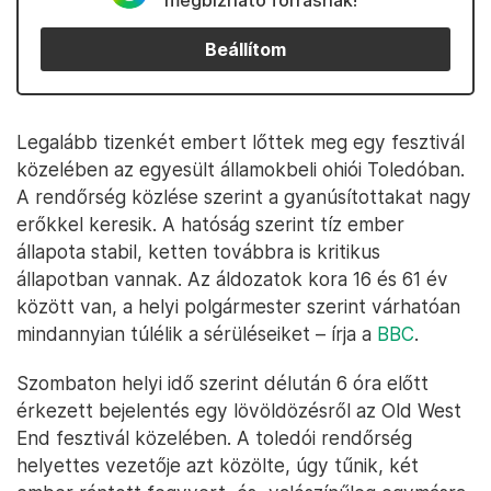
megbízható forrásnak!
Beállítom
Legalább tizenkét embert lőttek meg egy fesztivál
közelében az egyesült államokbeli ohiói Toledóban.
A rendőrség közlése szerint a gyanúsítottakat nagy
erőkkel keresik. A hatóság szerint tíz ember
állapota stabil, ketten továbbra is kritikus
állapotban vannak. Az áldozatok kora 16 és 61 év
között van, a helyi polgármester szerint várhatóan
mindannyian túlélik a sérüléseiket – írja a
BBC
.
Szombaton helyi idő szerint délután 6 óra előtt
érkezett bejelentés egy lövöldözésről az Old West
End fesztivál közelében. A toledói rendőrség
helyettes vezetője azt közölte, úgy tűnik, két