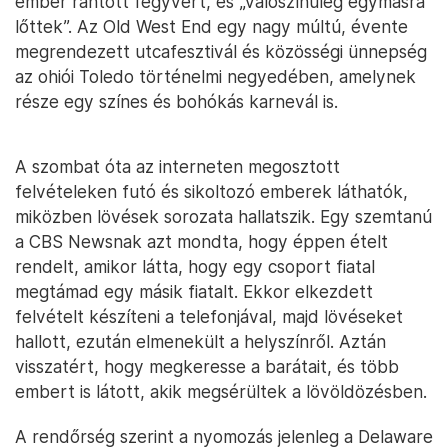
ember rántott fegyvert, és „valószínűleg egymásra
lőttek”. Az Old West End egy nagy múltú, évente
megrendezett utcafesztivál és közösségi ünnepség
az ohiói Toledo történelmi negyedében, amelynek
része egy színes és bohókás karnevál is.
A szombat óta az interneten megosztott
felvételeken futó és sikoltozó emberek láthatók,
miközben lövések sorozata hallatszik. Egy szemtanú
a CBS Newsnak azt mondta, hogy éppen ételt
rendelt, amikor látta, hogy egy csoport fiatal
megtámad egy másik fiatalt. Ekkor elkezdett
felvételt készíteni a telefonjával, majd lövéseket
hallott, ezután elmenekült a helyszínről. Aztán
visszatért, hogy megkeresse a barátait, és több
embert is látott, akik megsérültek a lövöldözésben.
A rendőrség szerint a nyomozás jelenleg a Delaware