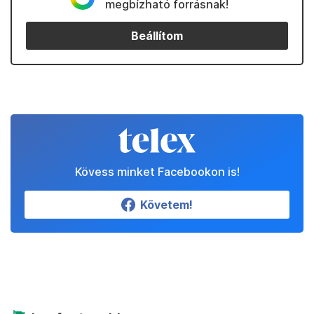
megbízható forrásnak!
Beállítom
Kövess minket Facebookon is!
Követem!