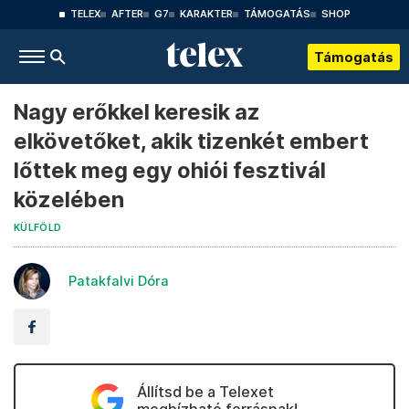
TELEX
AFTER
G7
KARAKTER
TÁMOGATÁS
SHOP
Támogatás
Nagy erőkkel keresik az
elkövetőket, akik tizenkét embert
lőttek meg egy ohiói fesztivál
közelében
KÜLFÖLD
Patakfalvi Dóra
Állítsd be a Telexet