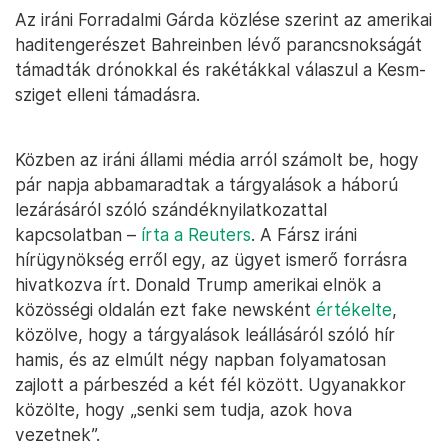
Az iráni Forradalmi Gárda közlése szerint az amerikai
haditengerészet Bahreinben lévő parancsnokságát
támadták drónokkal és rakétákkal válaszul a Kesm-
sziget elleni támadásra.
Közben az iráni állami média arról számolt be, hogy
pár napja abbamaradtak a tárgyalások a háború
lezárásáról szóló szándéknyilatkozattal
kapcsolatban –
írta a Reuters
. A Fársz iráni
hírügynökség erről egy, az ügyet ismerő forrásra
hivatkozva írt. Donald Trump amerikai elnök a
közösségi oldalán ezt fake newsként
értékelte
,
közölve, hogy a tárgyalások leállásáról szóló hír
hamis, és az elmúlt négy napban folyamatosan
zajlott a párbeszéd a két fél között. Ugyanakkor
közölte, hogy „senki sem tudja, azok hova
vezetnek”.