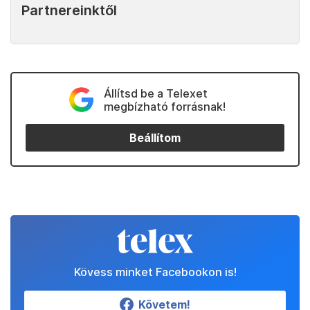
Partnereinktől
Állítsd be a Telexet
megbízható forrásnak!
Beállítom
Kövess minket Facebookon is!
Követem!