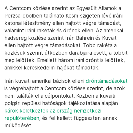
A Centcom közlése szerint az Egyesült Államok a
Perzsa-öbölben található Kesm-szigeten lévő iráni
katonai létesítmény ellen hajtott végre támadást,
valamint iráni rakéták és drónok ellen. Az amerikai
hadsereg közlése szerint Irán Bahrein és Kuvait
ellen hajtott végre támadásokat. Több rakéta a
közlésük szerint útközben darabjaira esett, a többit
meg lelőtték. Emellett három iráni drónt is lelőttek,
amikkel kereskedelmi hajókat támadtak.
Irán kuvaiti amerikai bázisok elleni
dróntámadásokat
is végrehajtott a Centcom közlése szerint, de azok
nem találták el a célpontokat. Közben a kuvaiti
polgári repülési hatóságok tájékoztatása alapján
károk keletkeztek az ország nemzetközi
repülőterében
, és fel kellett függeszteni annak
működését.