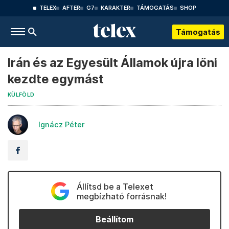
TELEX
AFTER
G7
KARAKTER
TÁMOGATÁS
SHOP
Támogatás
Irán és az Egyesült Államok újra lőni
kezdte egymást
KÜLFÖLD
Ignácz Péter
Állítsd be a Telexet
megbízható forrásnak!
Beállítom