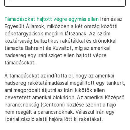
Támadásokat
hajtott
végre
egymás
ellen
Irán és az
Egyesült Államok, miközben a két ország közötti
béketárgyalások megállni látszanak. Az iszlám
köztársaság ballisztikus rakétákkal és drónokkal
támadta Bahreint és Kuvaitot, míg az amerikai
hadsereg egy iráni sziget ellen hajtott végre
támadásokat.
A támadásokat az indította el, hogy az amerikai
hadsereg rakétatámadással megállított egy tankert,
ami megpróbált átjutni az iráni kikötők ellen
bevezetett amerikai blokádon. Az amerikai Középső
Parancsnokság (Centcom) közlése szerint a hajó
nem reagált a parancsnoknak. Válaszul Irán egy
libériai zászló alatti hajóra lőtt ki rakétákat.