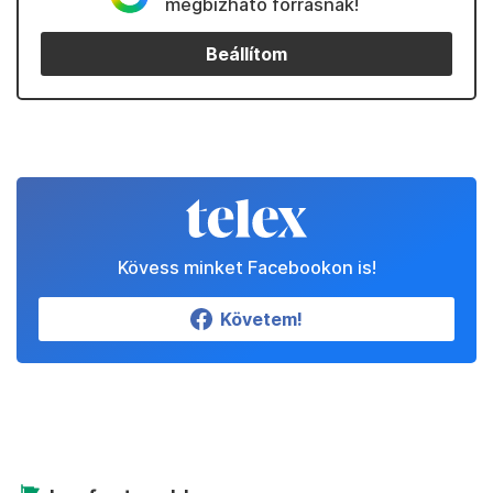
megbízható forrásnak!
Beállítom
Kövess minket Facebookon is!
Követem!