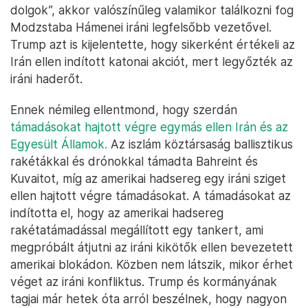
dolgok”, akkor valószínűleg valamikor találkozni fog
Modzstaba Hámenei iráni legfelsőbb vezetővel.
Trump azt is kijelentette, hogy sikerként értékeli az
Irán ellen indított katonai akciót, mert legyőzték az
iráni haderőt.
Ennek némileg ellentmond, hogy szerdán
támadásokat hajtott végre egymás ellen Irán és az
Egyesült Államok.
Az iszlám köztársaság ballisztikus
rakétákkal és drónokkal támadta Bahreint és
Kuvaitot, míg az amerikai hadsereg egy iráni sziget
ellen hajtott végre támadásokat. A támadásokat az
indította el, hogy az amerikai hadsereg
rakétatámadással megállított egy tankert, ami
megpróbált átjutni az iráni kikötők ellen bevezetett
amerikai blokádon. Közben nem látszik, mikor érhet
véget az iráni konfliktus. Trump és kormányának
tagjai már hetek óta arról beszélnek, hogy nagyon