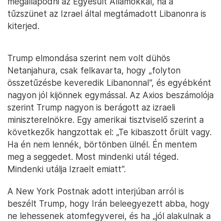
megállapodni az Egyesült Államokkal, ha a
tűzszünet az Izrael által megtámadott Libanonra is
kiterjed.
Trump elmondása szerint nem volt dühös
Netanjahura, csak felkavarta, hogy „folyton
összetűzésbe keveredik Libanonnal”, és egyébként
nagyon jól kijönnek egymással. Az Axios beszámolója
szerint Trump nagyon is berágott az izraeli
miniszterelnökre. Egy amerikai tisztviselő szerint a
következők hangzottak el: „Te kibaszott őrült vagy.
Ha én nem lennék, börtönben ülnél. Én mentem
meg a seggedet. Most mindenki utál téged.
Mindenki utálja Izraelt emiatt”.
A New York Postnak adott interjúban arról is
beszélt Trump, hogy Irán beleegyezett abba, hogy
ne lehessenek atomfegyverei, és ha „jól alakulnak a