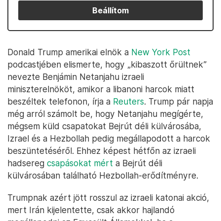
Beállítom
Donald Trump amerikai elnök a
New York Post
podcastjében elismerte, hogy „kibaszott őrültnek”
nevezte Benjámin Netanjahu izraeli
miniszterelnököt, amikor a libanoni harcok miatt
beszéltek telefonon, írja a
Reuters
. Trump pár napja
még arról számolt be, hogy Netanjahu megígérte,
mégsem küld csapatokat Bejrút déli külvárosába,
Izrael és a Hezbollah pedig megállapodott a harcok
beszüntetéséről. Ehhez képest hétfőn az izraeli
hadsereg
csapásokat mért
a Bejrút déli
külvárosában található Hezbollah-erődítményre.
Trumpnak azért jött rosszul az izraeli katonai akció,
mert Irán kijelentette, csak akkor hajlandó