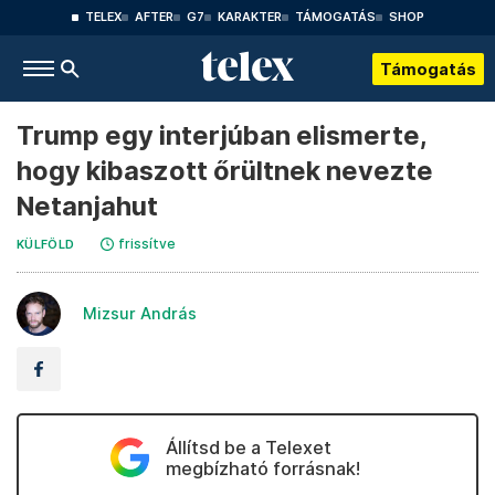
TELEX
AFTER
G7
KARAKTER
TÁMOGATÁS
SHOP
Támogatás
Trump egy interjúban elismerte,
hogy kibaszott őrültnek nevezte
Netanjahut
frissítve
KÜLFÖLD
Mizsur András
Állítsd be a Telexet
megbízható forrásnak!