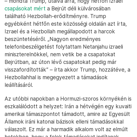
– mondta Trump, utalva arra, hogy hétfőn Izrael
csapásokat mért
a Bejrút déli külvárosában
található Hezbollah-erődítményre. Trump
egyébként hétfőn este közösségi oldalán azt írta,
Izrael és a Hezbollah megállapodott a harcok
beszüntetéséről. „Nagyon eredményes
telefonbeszélgetést folytattam Netanjahu izraeli
miniszterelnökkel, nem vetik be a csapatokat
Bejrútban, az úton lévő csapatokat pedig már
visszafordították” – írta akkor Trump, hozzátéve, a
Hezbollahhal is megegyezett a támadások
leállításáról.
Az utóbbi napokban a Hormuzi-szoros környékén is
eszkalálódott a helyzet: Irán a hétvégén egy kuvaiti
amerikai támaszpontot támadott, amire az Egyesült
Államok iráni katonai bázisok elleni támadásokkal
válaszolt. Ez már a harmadik alkalom volt az elmúlt
hetekben, hogy a felek támadásokat indítanak