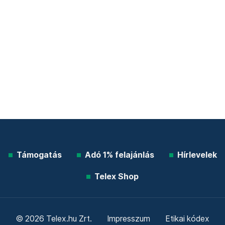
Támogatás
Adó 1% felajánlás
Hírlevelek
Telex Shop
© 2026 Telex.hu Zrt.
Impresszum
Etikai kódex