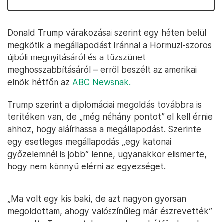
Donald Trump várakozásai szerint egy héten belül
megkötik a megállapodást Iránnal a Hormuzi-szoros
újbóli megnyitásáról és a tűzszünet
meghosszabbításáról – erről beszélt az amerikai
elnök hétfőn az
ABC Newsnak.
Trump szerint a diplomáciai megoldás továbbra is
terítéken van, de „még néhány pontot” el kell érnie
ahhoz, hogy aláírhassa a megállapodást. Szerinte
egy esetleges megállapodás „egy katonai
győzelemnél is jobb” lenne, ugyanakkor elismerte,
hogy nem könnyű elérni az egyezséget.
„Ma volt egy kis baki, de azt nagyon gyorsan
megoldottam, ahogy valószínűleg már észrevették”