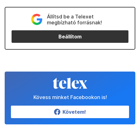
Állítsd be a Telexet
megbízható forrásnak!
Beállítom
Kövess minket Facebookon is!
Követem!