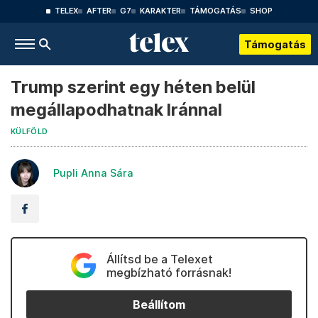
TELEX
AFTER
G7
KARAKTER
TÁMOGATÁS
SHOP
Támogatás
Trump szerint egy héten belül
megállapodhatnak Iránnal
KÜLFÖLD
Pupli Anna Sára
Állítsd be a Telexet
megbízható forrásnak!
Beállítom