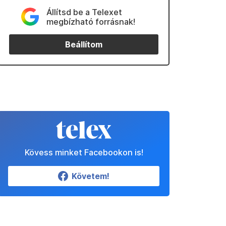
Állítsd be a Telexet
megbízható forrásnak!
Beállítom
Kövess minket Facebookon is!
Követem!