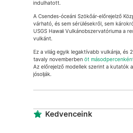
indulhatott.
A Csendes-óceáni Szökőár-előrejelző Közp
várható, és sem sérülésekről, sem károkró
USGS Hawaii Vulkánobszervatóriuma a reng
vulkánt.
Ez a világ egyik legaktívabb vulkánja, é
tavaly novemberben
öt másodpercenkén
Az előrejelző modellek szerint a kutatók 
jósolják.
Kedvenceink