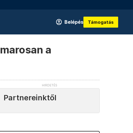
Belépés
Támogatás
hamarosan a
Partnereinktől