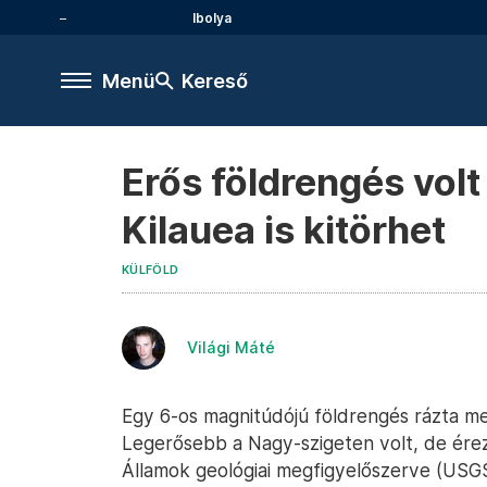
Ibolya
Menü
Kereső
Erős földrengés vol
Kilauea is kitörhet
KÜLFÖLD
Világi Máté
Egy 6-os magnitúdójú földrengés rázta me
Legerősebb a Nagy-szigeten volt, de érez
Államok geológiai megfigyelőszerve (USGS