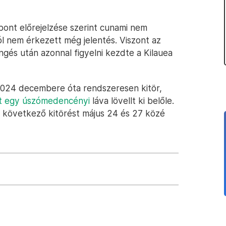
ont előrejelzése szerint cunami nem
l nem érkezett még jelentés. Viszont az
és után azonnal figyelni kezdte a Kilauea
s 2024 decembere óta rendszeresen kitör,
t egy úszómedencényi
láva lövellt ki belőle.
a következő kitörést május 24 és 27 közé