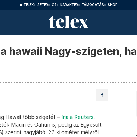
TELEX
AFTER
G7
KARAKTER
TÁMOGATÁS
SHOP
t a hawaii Nagy-szigeten, 
g Hawaii több szigetét –
írja a Reuters
.
ték Mauin és Oahun is, pedig az Egyesült
) szerint nagyjából 23 kilométer mélyről